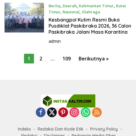
Berita
,
Daerah
,
Kalimantan Timur
,
Kutai
Timur
,
Nasional
,
Olahraga
Juli 29, 2026
Kesbangpol Kutim Resmi Buka
Pusdiklat Paskibraka 2026, 36 Calon
Paskibraka Jalani Masa Karantina
admin
P
1
2
…
109
Berikutnya »
a
g
i
n
a
s
i
p
Indeks
Redaksi Dan Kode Etik
Privacy Policy
o
Redaksi
Disclaimer
Pedoman Media Siber