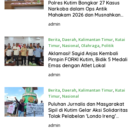
Juli 31, 2026
Polres Kutim Bongkar 27 Kasus
Narkoba dalam Ops Antik
Mahakam 2026 dan Musnahkan
885,99 Gram Sabu
admin
Berita
,
Daerah
,
Kalimantan Timur
,
Kutai
Timur
,
Nasional
,
Olahraga
,
Politik
Juli 30, 2026
Aklamasi! Sayid Anjas Kembali
Pimpin FORKI Kutim, Bidik 5 Medali
Emas dengan Atlet Lokal
admin
Berita
,
Daerah
,
Kalimantan Timur
,
Kutai
Timur
,
Nasional
Juli 30, 2026
Puluhan Jurnalis dan Masyarakat
Sipil di Kutim Gelar Aksi Solidaritas
Tolak Pelabelan ‘Londo Ireng’
terhadap Pers
admin