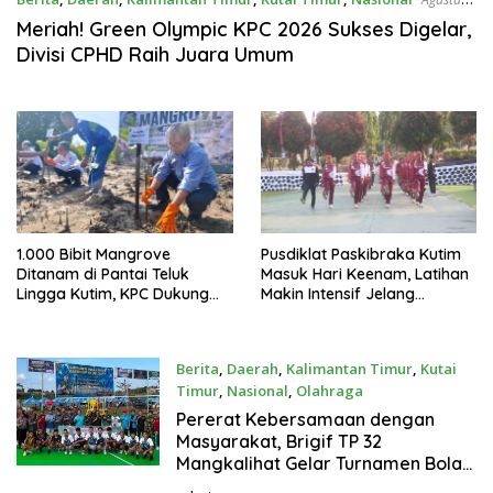
8, 2026
Meriah! Green Olympic KPC 2026 Sukses Digelar,
Divisi CPHD Raih Juara Umum
1.000 Bibit Mangrove
Pusdiklat Paskibraka Kutim
Ditanam di Pantai Teluk
Masuk Hari Keenam, Latihan
Lingga Kutim, KPC Dukung
Makin Intensif Jelang
Pelestarian Pesisir
Upacara 17 Agustus
Berita
,
Daerah
,
Kalimantan Timur
,
Kutai
Timur
,
Nasional
,
Olahraga
Agustus 2, 2026
Pererat Kebersamaan dengan
Masyarakat, Brigif TP 32
Mangkalihat Gelar Turnamen Bola
Voli Danbrigif Cup I