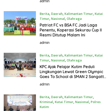
admin
Berita
,
Daerah
,
Kalimantan Timur
,
Kutai
Timur
,
Nasional
,
Olahraga
Agustus 2, 2026
Patriot FC vs BSA FC Jadi Laga
Penentu, Koperasi Sekurau Cup II
Resmi Ditutup Malam Ini
admin
Berita
,
Daerah
,
Kalimantan Timur
,
Kutai
Timur
,
Nasional
,
Olahraga
Agustus 1, 2026
KPC Ajak Pelajar Kutim Peduli
Lingkungan Lewat Green Olympic
Goes To School di SMAN 2 Sangatta
Utara
admin
Berita
,
Daerah
,
Kalimantan Timur
,
Kriminal
,
Kutai Timur
,
Nasional
,
Polres
Kutim