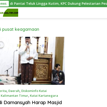
m di Pantai Teluk Lingga Kutim, KPC Dukung Pelestarian Pesisir
News
di pusat keagamaan
erita
,
Daerah
,
Diskominfo Kutai
,
Kalimantan Timur
,
Kutai Kartanegara
5
di Damansyah Harap Masjid