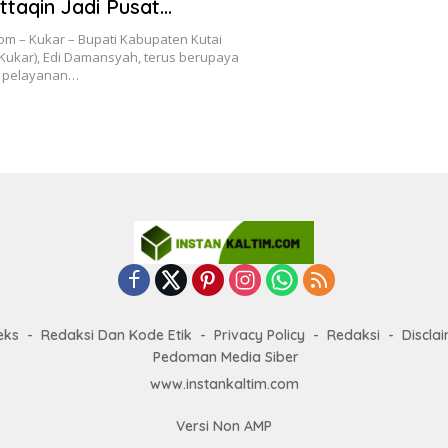
ttaqin Jadi Pusat
aan
com – Kukar – Bupati Kabupaten Kutai
Kukar), Edi Damansyah, terus berupaya
 pelayanan…
eks
Redaksi Dan Kode Etik
Privacy Policy
Redaksi
Discla
Pedoman Media Siber
www.instankaltim.com
Versi Non AMP