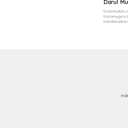
Darul Mu
Keagam
Instankaltim.
Kartanegara (
mendekatkan
Ind