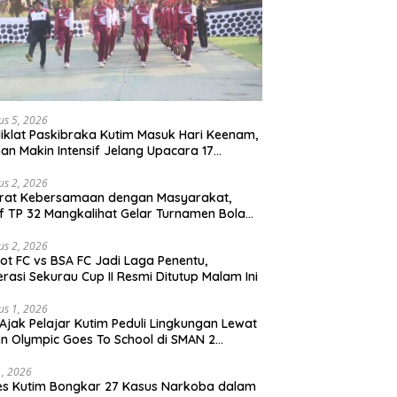
us 5, 2026
iklat Paskibraka Kutim Masuk Hari Keenam,
han Makin Intensif Jelang Upacara 17
tus
us 2, 2026
erat Kebersamaan dengan Masyarakat,
if TP 32 Mangkalihat Gelar Turnamen Bola
 Danbrigif Cup I
us 2, 2026
iot FC vs BSA FC Jadi Laga Penentu,
rasi Sekurau Cup II Resmi Ditutup Malam Ini
us 1, 2026
Ajak Pelajar Kutim Peduli Lingkungan Lewat
n Olympic Goes To School di SMAN 2
atta Utara
31, 2026
es Kutim Bongkar 27 Kasus Narkoba dalam