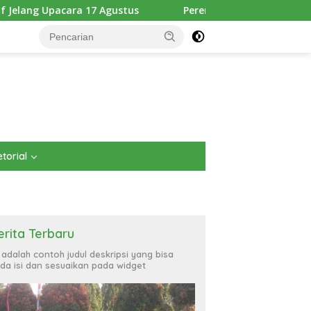
stus
Pererat Kebersamaan dengan Masyarakat, Brigif TP
torial
erita Terbaru
i adalah contoh judul deskripsi yang bisa
da isi dan sesuaikan pada widget