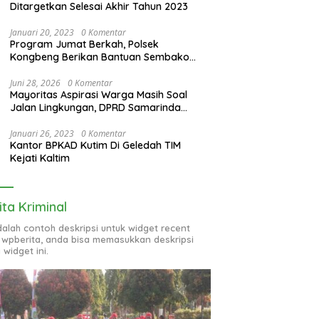
Ditargetkan Selesai Akhir Tahun 2023
Januari 20, 2023
0 Komentar
Program Jumat Berkah, Polsek
Kongbeng Berikan Bantuan Sembako
bagi Warga Kurang Mampu dan Anak
Yatim
Juni 28, 2026
0 Komentar
Mayoritas Aspirasi Warga Masih Soal
Jalan Lingkungan, DPRD Samarinda
Evaluasi Program OPD
Januari 26, 2023
0 Komentar
Kantor BPKAD Kutim Di Geledah TIM
Kejati Kaltim
ita Kriminal
adalah contoh deskripsi untuk widget recent
 wpberita, anda bisa memasukkan deskripsi
 widget ini.