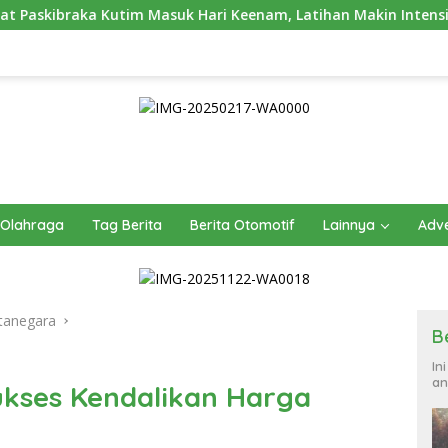
uk Hari Keenam, Latihan Makin Intensif Jelang Upacara 17 Agu
Olahraga
Tag Berita
Berita Otomotif
Lainnya
Adve
tanegara
B
In
an
ukses Kendalikan Harga