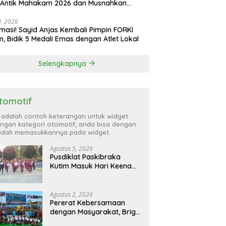
 Antik Mahakam 2026 dan Musnahkan
,99 Gram Sabu
30, 2026
masi! Sayid Anjas Kembali Pimpin FORKI
m, Bidik 5 Medali Emas dengan Atlet Lokal
Selengkapnya
tomotif
i adalah contoh keterangan untuk widget
ngan kategori otomotif, anda bisa dengan
dah memasukkannya pada widget.
Agustus 5, 2026
Pusdiklat Paskibraka
Kutim Masuk Hari Keenam,
Latihan Makin Intensif
Jelang Upacara 17 Agustus
Agustus 2, 2026
Pererat Kebersamaan
dengan Masyarakat, Brigif
TP 32 Mangkalihat Gelar