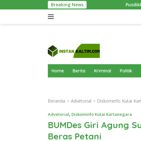
Langsung
Breaking News
Pusdiklat Paskibraka Kutim Mas
ke
konten
Home
Berita
Kriminal
Politik
Beranda
Advetorial
Diskominfo Kutai Kar
Advetorial
,
Diskominfo Kutai Kartanegara
BUMDes Giri Agung S
Beras Petani