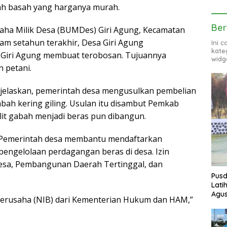
bah basah yang harganya murah.
Ber
saha Milik Desa (BUMDes) Giri Agung, Kecamatan
lam setahun terakhir, Desa Giri Agung
Ini 
kate
Giri Agung membuat terobosan. Tujuannya
widg
n petani.
enjelaskan, pemerintah desa mengusulkan pembelian
abah kering giling. Usulan itu disambut Pemkab
it gabah menjadi beras pun dibangun.
n. Pemerintah desa membantu mendaftarkan
engelolaan perdagangan beras di desa. Izin
Desa, Pembangunan Daerah Tertinggal, dan
Pusd
Lati
Agus
erusaha (NIB) dari Kementerian Hukum dan HAM,”