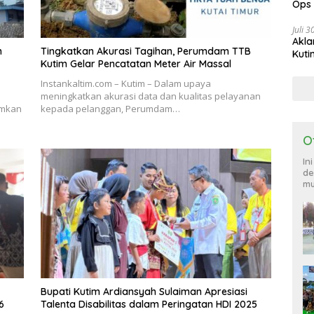
Ops
885
Juli 
Akla
n
Tingkatkan Akurasi Tagihan, Perumdam TTB
Kuti
Kutim Gelar Pencatatan Meter Air Massal
Instankaltim.com – Kutim – Dalam upaya
meningkatkan akurasi data dan kualitas pelayanan
umkan
kepada pelanggan, Perumdam…
O
In
de
mu
Bupati Kutim Ardiansyah Sulaiman Apresiasi
6
Talenta Disabilitas dalam Peringatan HDI 2025