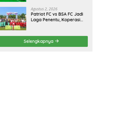
Turnamen Bola Voli
Danbrigif Cup I
Agustus 2, 2026
Patriot FC vs BSA FC Jadi
Laga Penentu, Koperasi
Sekurau Cup II Resmi
Ditutup Malam Ini
Selengkapnya