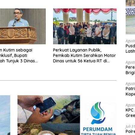
Rampung Tahun 2026
Agust
Pusd
n Kutim sebagai
Perkuat Layanan Publik,
Lati
klusif, Bupati
Pemkab Kutim Serahkan Motor
Agus
ah Tunjuk 3 Dinas
Dinas untuk 56 Ketua RT di
Agust
 Dinas Pengampu HDI
Teluk Lingga
Per
Brig
Voli
Agust
Patr
Kope
Agust
KPC 
Gree
Sang
Juli 
Polr