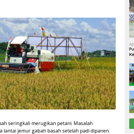
Ag
Pu
Ke
Up
bah seringkali merugikan petani. Masalah
 lantai jemur gabah basah setelah padi dipanen.