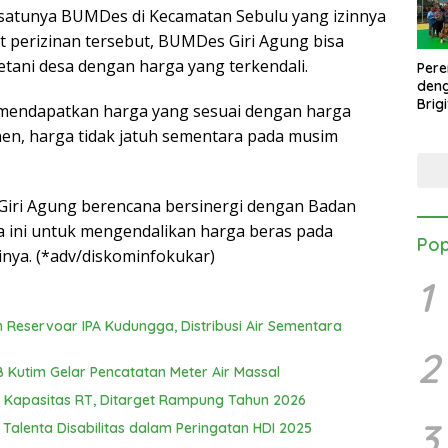
-satunya BUMDes di Kecamatan Sebulu yang izinnya
at perizinan tersebut, BUMDes Giri Agung bisa
tani desa dengan harga yang terkendali.
Per
den
Brig
 mendapatkan harga yang sesuai dengan harga
Mang
nen, harga tidak jatuh sementara pada musim
Turn
Danb
Giri Agung berencana bersinergi dengan Badan
ma ini untuk mengendalikan harga beras pada
Pop
nya. (*adv/diskominfokukar)
1
eservoar IPA Kudungga, Distribusi Air Sementara
2
Kutim Gelar Pencatatan Meter Air Massal
Kapasitas RT, Ditarget Rampung Tahun 2026
3
 Talenta Disabilitas dalam Peringatan HDI 2025