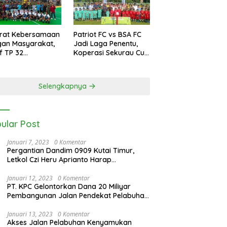
erat Kebersamaan
Patriot FC vs BSA FC
gan Masyarakat,
Jadi Laga Penentu,
if TP 32
Koperasi Sekurau Cup
kalihat Gelar
II Resmi Ditutup Malam
amen Bola Voli
Ini
rigif Cup I
Selengkapnya
ular Post
Januari 7, 2023
0 Komentar
Pergantian Dandim 0909 Kutai Timur,
Letkol Czi Heru Aprianto Harap
Silahturahmi Tetap Berjalan
Januari 12, 2023
0 Komentar
PT. KPC Gelontorkan Dana 20 Miliyar
Pembangunan Jalan Pendekat Pelabuhan
Sangatta Kenyamukan
Januari 13, 2023
0 Komentar
Akses Jalan Pelabuhan Kenyamukan