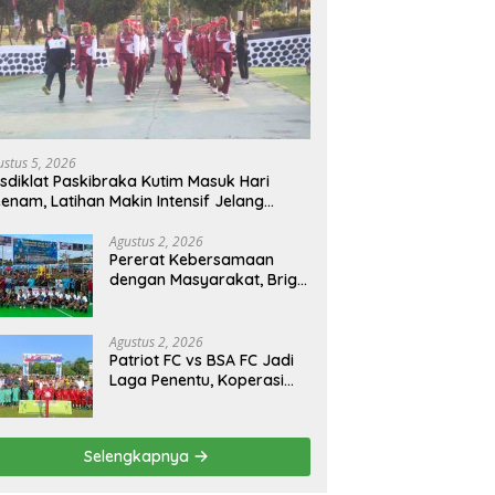
ustus 5, 2026
sdiklat Paskibraka Kutim Masuk Hari
enam, Latihan Makin Intensif Jelang
acara 17 Agustus
Agustus 2, 2026
Pererat Kebersamaan
dengan Masyarakat, Brigif
TP 32 Mangkalihat Gelar
Turnamen Bola Voli
Danbrigif Cup I
Agustus 2, 2026
Patriot FC vs BSA FC Jadi
Laga Penentu, Koperasi
Sekurau Cup II Resmi
Ditutup Malam Ini
Selengkapnya