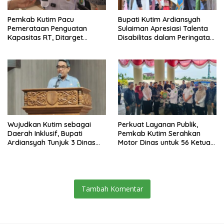
Pemkab Kutim Pacu
Bupati Kutim Ardiansyah
Pemerataan Penguatan
Sulaiman Apresiasi Talenta
Kapasitas RT, Ditarget
Disabilitas dalam Peringatan
Rampung Tahun 2026
HDI 2025
Wujudkan Kutim sebagai
Perkuat Layanan Publik,
Daerah Inklusif, Bupati
Pemkab Kutim Serahkan
Ardiansyah Tunjuk 3 Dinas
Motor Dinas untuk 56 Ketua
sebagai Dinas Pengampu HDI
RT di Teluk Lingga
2026
Tambah Komentar