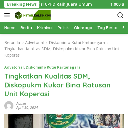
L
s Digelar, Divisi CPHD Raih Juara Umum
Breaking News
1.000 Bibit Man
a
n
g
s
Home
Berita
Kriminal
Politik
Olahraga
Tag Berita
Be
u
n
Beranda
Advetorial
Diskominfo Kutai Kartanegara
g
Tingkatkan Kualitas SDM, Diskopukm Kukar Bina Ratusan Unit
k
Koperasi
e
k
Advetorial
,
Diskominfo Kutai Kartanegara
o
Tingkatkan Kualitas SDM,
n
Diskopukm Kukar Bina Ratusan
t
e
Unit Koperasi
n
Admin
April 30, 2024