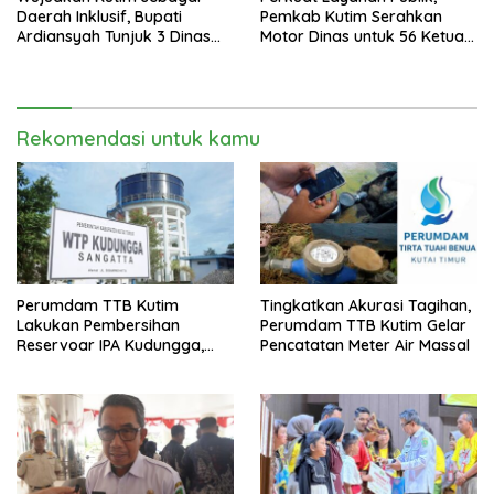
Daerah Inklusif, Bupati
Pemkab Kutim Serahkan
Ardiansyah Tunjuk 3 Dinas
Motor Dinas untuk 56 Ketua
sebagai Dinas Pengampu HDI
RT di Teluk Lingga
2026
Rekomendasi untuk kamu
Perumdam TTB Kutim
Tingkatkan Akurasi Tagihan,
Lakukan Pembersihan
Perumdam TTB Kutim Gelar
Reservoar IPA Kudungga,
Pencatatan Meter Air Massal
Distribusi Air Sementara
Terganggu