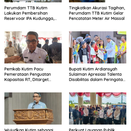
Perumdam TTB Kutim
Tingkatkan Akurasi Tagihan,
Lakukan Pembersihan
Perumdam TTB Kutim Gelar
Reservoar IPA Kudungga,
Pencatatan Meter Air Massal
Distribusi Air Sementara
Terganggu
Pemkab Kutim Pacu
Bupati Kutim Ardiansyah
Pemerataan Penguatan
Sulaiman Apresiasi Talenta
Kapasitas RT, Ditarget
Disabilitas dalam Peringatan
Rampung Tahun 2026
HDI 2025
Wujudkan Kutim sebagai
Perkuat Layanan Publik,