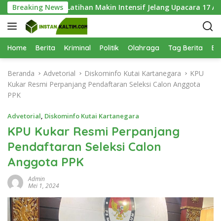
L
i Keenam, Latihan Makin Intensif Jelang Upacara 17 Agustus
Breaking News
a
n
g
s
Home
Berita
Kriminal
Politik
Olahraga
Tag Berita
Be
u
n
Beranda
Advetorial
Diskominfo Kutai Kartanegara
KPU
g
Kukar Resmi Perpanjang Pendaftaran Seleksi Calon Anggota
k
PPK
e
k
Advetorial
,
Diskominfo Kutai Kartanegara
o
KPU Kukar Resmi Perpanjang
n
Pendaftaran Seleksi Calon
t
e
Anggota PPK
n
Admin
Mei 1, 2024