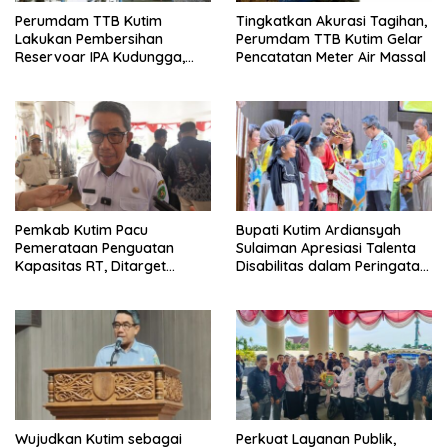
Perumdam TTB Kutim
Tingkatkan Akurasi Tagihan,
Lakukan Pembersihan
Perumdam TTB Kutim Gelar
Reservoar IPA Kudungga,
Pencatatan Meter Air Massal
Distribusi Air Sementara
Terganggu
Pemkab Kutim Pacu
Bupati Kutim Ardiansyah
Pemerataan Penguatan
Sulaiman Apresiasi Talenta
Kapasitas RT, Ditarget
Disabilitas dalam Peringatan
Rampung Tahun 2026
HDI 2025
Wujudkan Kutim sebagai
Perkuat Layanan Publik,