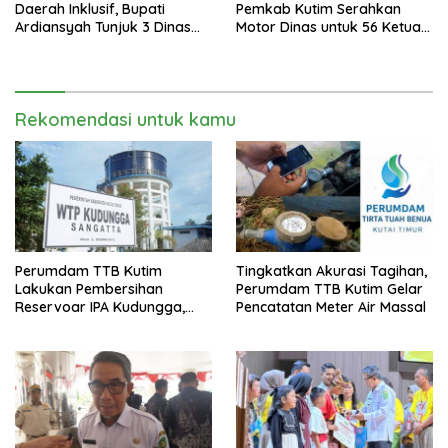
Daerah Inklusif, Bupati
Pemkab Kutim Serahkan
Ardiansyah Tunjuk 3 Dinas
Motor Dinas untuk 56 Ketua
sebagai Dinas Pengampu HDI
RT di Teluk Lingga
2026
Rekomendasi untuk kamu
Perumdam TTB Kutim
Tingkatkan Akurasi Tagihan,
Lakukan Pembersihan
Perumdam TTB Kutim Gelar
Reservoar IPA Kudungga,
Pencatatan Meter Air Massal
Distribusi Air Sementara
Terganggu