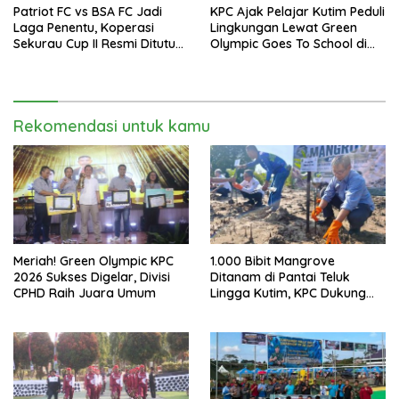
Patriot FC vs BSA FC Jadi
KPC Ajak Pelajar Kutim Peduli
Laga Penentu, Koperasi
Lingkungan Lewat Green
Sekurau Cup II Resmi Ditutup
Olympic Goes To School di
Malam Ini
SMAN 2 Sangatta Utara
Rekomendasi untuk kamu
Meriah! Green Olympic KPC
1.000 Bibit Mangrove
2026 Sukses Digelar, Divisi
Ditanam di Pantai Teluk
CPHD Raih Juara Umum
Lingga Kutim, KPC Dukung
Pelestarian Pesisir