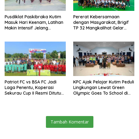
Pusdiklat Paskibraka Kutim
Pererat Kebersamaan
Masuk Hari Keenam, Latihan
dengan Masyarakat, Brigif
Makin Intensif Jelang
TP 32 Mangkalihat Gelar
Upacara 17 Agustus
Turnamen Bola Voli Danbrigif
Cup I
Patriot FC vs BSA FC Jadi
KPC Ajak Pelajar Kutim Peduli
Laga Penentu, Koperasi
Lingkungan Lewat Green
Sekurau Cup II Resmi Ditutup
Olympic Goes To School di
Malam Ini
SMAN 2 Sangatta Utara
Tambah Komentar