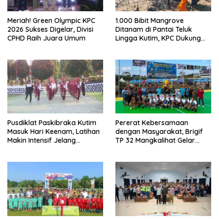
Meriah! Green Olympic KPC
1.000 Bibit Mangrove
2026 Sukses Digelar, Divisi
Ditanam di Pantai Teluk
CPHD Raih Juara Umum
Lingga Kutim, KPC Dukung
Pelestarian Pesisir
Pusdiklat Paskibraka Kutim
Pererat Kebersamaan
Masuk Hari Keenam, Latihan
dengan Masyarakat, Brigif
Makin Intensif Jelang
TP 32 Mangkalihat Gelar
Upacara 17 Agustus
Turnamen Bola Voli Danbrigif
Cup I