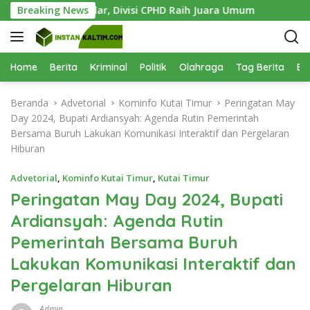
L
Sukses Digelar, Divisi CPHD Raih Juara Umum
Breaking News
1.000 Bibi
a
n
g
s
Home
Berita
Kriminal
Politik
Olahraga
Tag Berita
Be
u
n
Beranda
Advetorial
Kominfo Kutai Timur
Peringatan May
g
Day 2024, Bupati Ardiansyah: Agenda Rutin Pemerintah
k
Bersama Buruh Lakukan Komunikasi Interaktif dan Pergelaran
e
Hiburan
k
o
Advetorial
,
Kominfo Kutai Timur
,
Kutai Timur
n
Peringatan May Day 2024, Bupati
t
Ardiansyah: Agenda Rutin
e
n
Pemerintah Bersama Buruh
Lakukan Komunikasi Interaktif dan
Pergelaran Hiburan
Admin