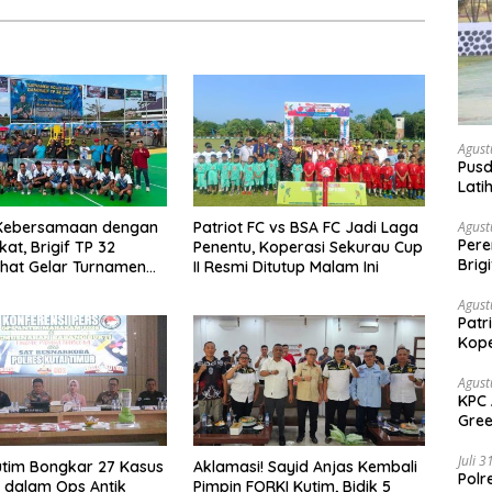
Agust
Pusd
Lati
Agus
 Kebersamaan dengan
Patriot FC vs BSA FC Jadi Laga
Agust
Per
at, Brigif TP 32
Penentu, Koperasi Sekurau Cup
Brig
hat Gelar Turnamen
II Resmi Ditutup Malam Ini
Voli
 Danbrigif Cup I
Agust
Patr
Kope
Agust
KPC 
Gree
Sang
Juli 
utim Bongkar 27 Kasus
Aklamasi! Sayid Anjas Kembali
Polr
 dalam Ops Antik
Pimpin FORKI Kutim, Bidik 5