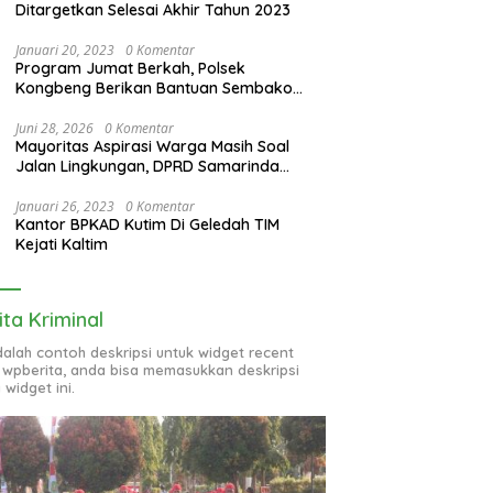
Ditargetkan Selesai Akhir Tahun 2023
Januari 20, 2023
0 Komentar
Program Jumat Berkah, Polsek
Kongbeng Berikan Bantuan Sembako
bagi Warga Kurang Mampu dan Anak
Yatim
Juni 28, 2026
0 Komentar
Mayoritas Aspirasi Warga Masih Soal
Jalan Lingkungan, DPRD Samarinda
Evaluasi Program OPD
Januari 26, 2023
0 Komentar
Kantor BPKAD Kutim Di Geledah TIM
Kejati Kaltim
ita Kriminal
adalah contoh deskripsi untuk widget recent
 wpberita, anda bisa memasukkan deskripsi
 widget ini.