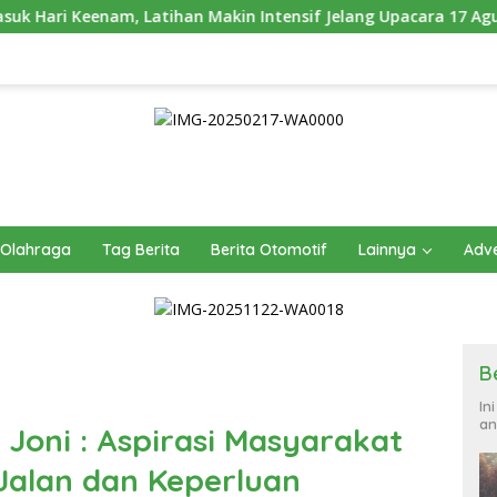
akin Intensif Jelang Upacara 17 Agustus
Pererat Kebe
Olahraga
Tag Berita
Berita Otomotif
Lainnya
Adve
B
In
an
 Joni : Aspirasi Masyarakat
 Jalan dan Keperluan