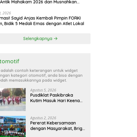
 Antik Mahakam 2026 dan Musnahkan
,99 Gram Sabu
30, 2026
masi! Sayid Anjas Kembali Pimpin FORKI
m, Bidik 5 Medali Emas dengan Atlet Lokal
Selengkapnya
tomotif
i adalah contoh keterangan untuk widget
ngan kategori otomotif, anda bisa dengan
dah memasukkannya pada widget.
Agustus 5, 2026
Pusdiklat Paskibraka
Kutim Masuk Hari Keenam,
Latihan Makin Intensif
Jelang Upacara 17 Agustus
Agustus 2, 2026
Pererat Kebersamaan
dengan Masyarakat, Brigif
TP 32 Mangkalihat Gelar