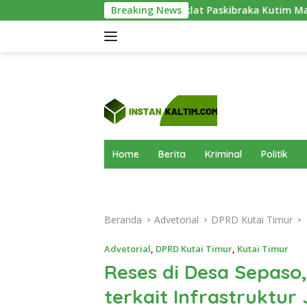
Langsung
Pusdiklat Paskibraka Kutim Masuk Hari Keenam, Latihan M
Breaking News
ke
konten
Home
Berita
Kriminal
Politik
Beranda
Advetorial
DPRD Kutai Timur
Advetorial
,
DPRD Kutai Timur
,
Kutai Timur
Reses di Desa Sepaso,
terkait Infrastruktur