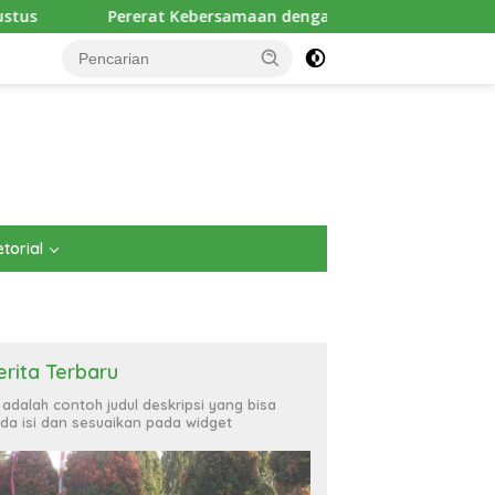
rsamaan dengan Masyarakat, Brigif TP 32 Mangkalihat Gelar Tu
torial
erita Terbaru
i adalah contoh judul deskripsi yang bisa
da isi dan sesuaikan pada widget