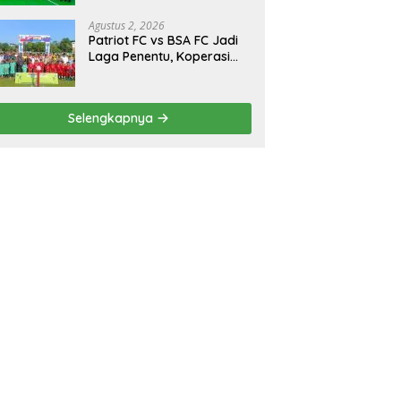
Turnamen Bola Voli
Danbrigif Cup I
Agustus 2, 2026
Patriot FC vs BSA FC Jadi
Laga Penentu, Koperasi
Sekurau Cup II Resmi
Ditutup Malam Ini
Selengkapnya