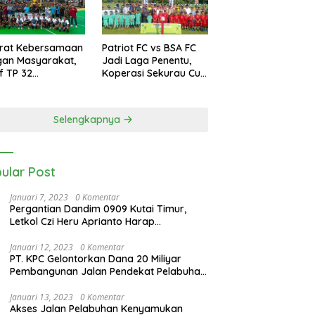
erat Kebersamaan
Patriot FC vs BSA FC
gan Masyarakat,
Jadi Laga Penentu,
if TP 32
Koperasi Sekurau Cup
kalihat Gelar
II Resmi Ditutup Malam
amen Bola Voli
Ini
rigif Cup I
Selengkapnya
ular Post
Januari 7, 2023
0 Komentar
Pergantian Dandim 0909 Kutai Timur,
Letkol Czi Heru Aprianto Harap
Silahturahmi Tetap Berjalan
Januari 12, 2023
0 Komentar
PT. KPC Gelontorkan Dana 20 Miliyar
Pembangunan Jalan Pendekat Pelabuhan
Sangatta Kenyamukan
Januari 13, 2023
0 Komentar
Akses Jalan Pelabuhan Kenyamukan