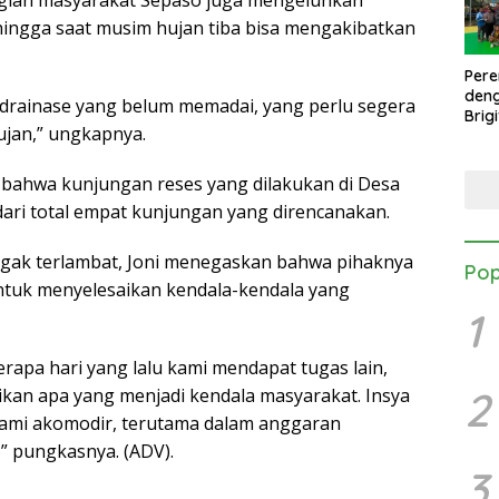
gian masyarakat Sepaso juga mengeluhkan
ingga saat musim hujan tiba bisa mengakibatkan
Per
den
 drainase yang belum memadai, yang perlu segera
Brig
jan,” ungkapnya.
Mang
Turn
Danb
an bahwa kunjungan reses yang dilakukan di Desa
ri total empat kunjungan yang direncanakan.
agak terlambat, Joni menegaskan bahwa pihaknya
Pop
tuk menyelesaikan kendala-kendala yang
1
apa hari yang lalu kami mendapat tugas lain,
2
an apa yang menjadi kendala masyarakat. Insya
 kami akomodir, terutama dalam anggaran
” pungkasnya. (ADV).
3