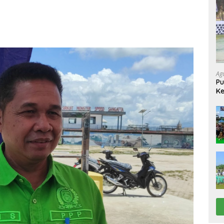
Ag
Pu
Ke
Up