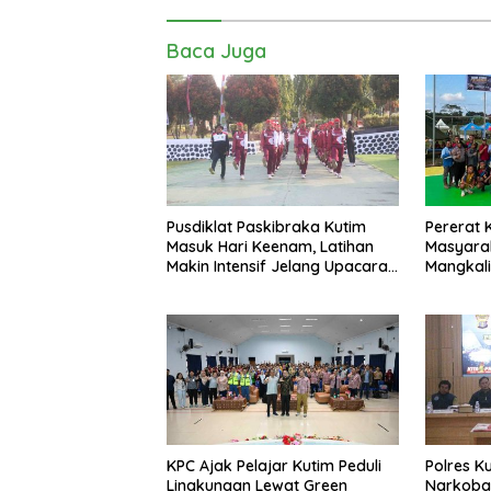
Baca Juga
Pusdiklat Paskibraka Kutim
Pererat
Masuk Hari Keenam, Latihan
Masyarak
Makin Intensif Jelang Upacara
Mangkali
17 Agustus
Bola Voli
KPC Ajak Pelajar Kutim Peduli
Polres K
Lingkungan Lewat Green
Narkoba