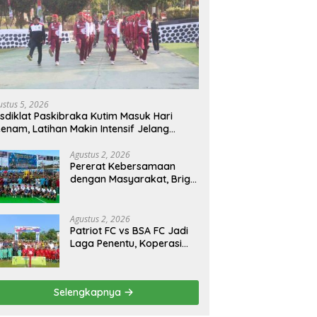
ustus 5, 2026
sdiklat Paskibraka Kutim Masuk Hari
enam, Latihan Makin Intensif Jelang
acara 17 Agustus
Agustus 2, 2026
Pererat Kebersamaan
dengan Masyarakat, Brigif
TP 32 Mangkalihat Gelar
Turnamen Bola Voli
Danbrigif Cup I
Agustus 2, 2026
Patriot FC vs BSA FC Jadi
Laga Penentu, Koperasi
Sekurau Cup II Resmi
Ditutup Malam Ini
Selengkapnya