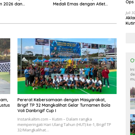
Ops
 2026 dan
Medali Emas dengan Atlet
885
an 885,99 Gram Sabu
Lokal
Juli 
Akla
Kuti
O
In
de
mu
nam,
Pererat Kebersamaan dengan Masyarakat,
ustus
Brigif TP 32 Mangkalihat Gelar Turnamen Bola
Voli Danbrigif Cup I
Instankaltim.com – Kutim – Dalam rangka
memperingati Hari Ulang Tahun (HUT) ke-1, Brigif TP
32/Mangkalihat…