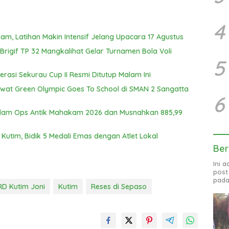
4
am, Latihan Makin Intensif Jelang Upacara 17 Agustus
igif TP 32 Mangkalihat Gelar Turnamen Bola Voli
5
erasi Sekurau Cup II Resmi Ditutup Malam Ini
Lewat Green Olympic Goes To School di SMAN 2 Sangatta
6
alam Ops Antik Mahakam 2026 dan Musnahkan 885,99
Kutim, Bidik 5 Medali Emas dengan Atlet Lokal
Ber
Ini 
post
pada
D Kutim Joni
Kutim
Reses di Sepaso