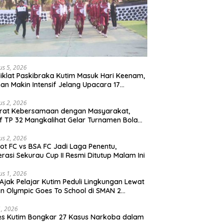
us 5, 2026
iklat Paskibraka Kutim Masuk Hari Keenam,
han Makin Intensif Jelang Upacara 17
tus
us 2, 2026
erat Kebersamaan dengan Masyarakat,
if TP 32 Mangkalihat Gelar Turnamen Bola
 Danbrigif Cup I
us 2, 2026
iot FC vs BSA FC Jadi Laga Penentu,
rasi Sekurau Cup II Resmi Ditutup Malam Ini
us 1, 2026
Ajak Pelajar Kutim Peduli Lingkungan Lewat
n Olympic Goes To School di SMAN 2
atta Utara
31, 2026
es Kutim Bongkar 27 Kasus Narkoba dalam