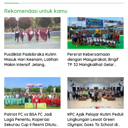
Rekomendasi untuk kamu
Pusdiklat Paskibraka Kutim
Pererat Kebersamaan
Masuk Hari Keenam, Latihan
dengan Masyarakat, Brigif
Makin Intensif Jelang
TP 32 Mangkalihat Gelar
Upacara 17 Agustus
Turnamen Bola Voli Danbrigif
Cup I
Patriot FC vs BSA FC Jadi
KPC Ajak Pelajar Kutim Peduli
Laga Penentu, Koperasi
Lingkungan Lewat Green
Sekurau Cup II Resmi Ditutup
Olympic Goes To School di