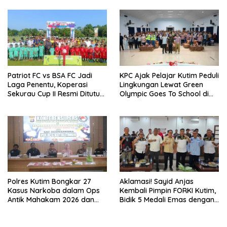
Cup I
Patriot FC vs BSA FC Jadi
KPC Ajak Pelajar Kutim Peduli
Laga Penentu, Koperasi
Lingkungan Lewat Green
Sekurau Cup II Resmi Ditutup
Olympic Goes To School di
Malam Ini
SMAN 2 Sangatta Utara
Polres Kutim Bongkar 27
Aklamasi! Sayid Anjas
Kasus Narkoba dalam Ops
Kembali Pimpin FORKI Kutim,
Antik Mahakam 2026 dan
Bidik 5 Medali Emas dengan
Musnahkan 885,99 Gram
Atlet Lokal
Sabu