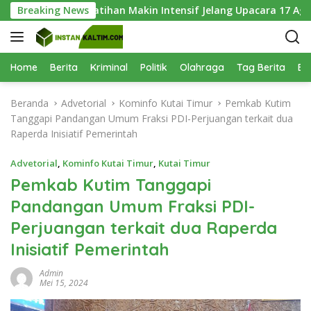
L
ri Keenam, Latihan Makin Intensif Jelang Upacara 17 Agustus
Breaking News
a
n
g
s
Home
Berita
Kriminal
Politik
Olahraga
Tag Berita
Be
u
n
Beranda
Advetorial
Kominfo Kutai Timur
Pemkab Kutim
g
Tanggapi Pandangan Umum Fraksi PDI-Perjuangan terkait dua
k
Raperda Inisiatif Pemerintah
e
k
Advetorial
,
Kominfo Kutai Timur
,
Kutai Timur
o
Pemkab Kutim Tanggapi
n
Pandangan Umum Fraksi PDI-
t
e
Perjuangan terkait dua Raperda
n
Inisiatif Pemerintah
Admin
Mei 15, 2024