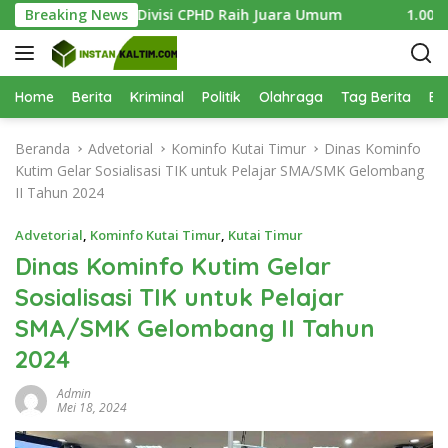
L
es Digelar, Divisi CPHD Raih Juara Umum
Breaking News
1.000 Bibit M
a
n
g
s
Home
Berita
Kriminal
Politik
Olahraga
Tag Berita
Be
u
n
Beranda
Advetorial
Kominfo Kutai Timur
Dinas Kominfo
g
Kutim Gelar Sosialisasi TIK untuk Pelajar SMA/SMK Gelombang
k
II Tahun 2024
e
k
Advetorial
,
Kominfo Kutai Timur
,
Kutai Timur
o
Dinas Kominfo Kutim Gelar
n
Sosialisasi TIK untuk Pelajar
t
e
SMA/SMK Gelombang II Tahun
n
2024
Admin
Mei 18, 2024