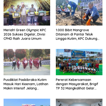
Meriah! Green Olympic KPC
1.000 Bibit Mangrove
2026 Sukses Digelar, Divisi
Ditanam di Pantai Teluk
CPHD Raih Juara Umum
Lingga Kutim, KPC Dukung
Pelestarian Pesisir
Pusdiklat Paskibraka Kutim
Pererat Kebersamaan
Masuk Hari Keenam, Latihan
dengan Masyarakat, Brigif
Makin Intensif Jelang
TP 32 Mangkalihat Gelar
Upacara 17 Agustus
Turnamen Bola Voli Danbrigif
Cup I