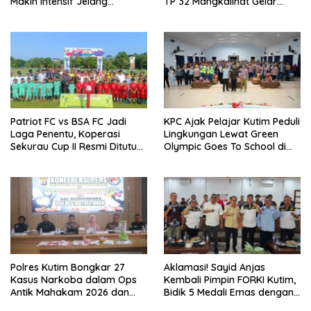
Makin Intensif Jelang
TP 32 Mangkalihat Gelar
Upacara 17 Agustus
Turnamen Bola Voli Danbrigif
Cup I
Patriot FC vs BSA FC Jadi
KPC Ajak Pelajar Kutim Peduli
Laga Penentu, Koperasi
Lingkungan Lewat Green
Sekurau Cup II Resmi Ditutup
Olympic Goes To School di
Malam Ini
SMAN 2 Sangatta Utara
Polres Kutim Bongkar 27
Aklamasi! Sayid Anjas
Kasus Narkoba dalam Ops
Kembali Pimpin FORKI Kutim,
Antik Mahakam 2026 dan
Bidik 5 Medali Emas dengan
Musnahkan 885,99 Gram
Atlet Lokal