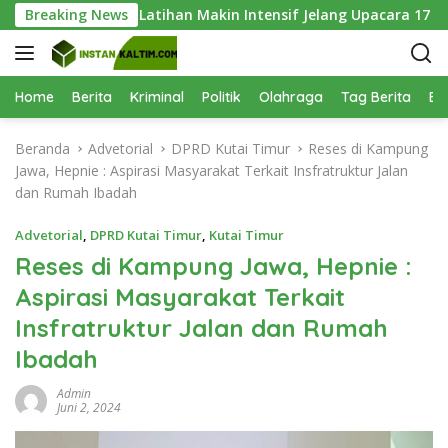
L
Hari Keenam, Latihan Makin Intensif Jelang Upacara 17 Agustus
Breaking News
a
n
g
s
Home
Berita
Kriminal
Politik
Olahraga
Tag Berita
Be
u
n
Beranda
Advetorial
DPRD Kutai Timur
Reses di Kampung
g
Jawa, Hepnie : Aspirasi Masyarakat Terkait Insfratruktur Jalan
k
dan Rumah Ibadah
e
k
Advetorial
,
DPRD Kutai Timur
,
Kutai Timur
o
Reses di Kampung Jawa, Hepnie :
n
Aspirasi Masyarakat Terkait
t
e
Insfratruktur Jalan dan Rumah
n
Ibadah
Admin
Juni 2, 2024