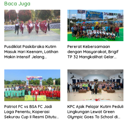
Baca Juga
Pusdiklat Paskibraka Kutim
Pererat Kebersamaan
Masuk Hari Keenam, Latihan
dengan Masyarakat, Brigif
Makin Intensif Jelang
TP 32 Mangkalihat Gelar
Upacara 17 Agustus
Turnamen Bola Voli Danbrigif
Cup I
Patriot FC vs BSA FC Jadi
KPC Ajak Pelajar Kutim Peduli
Laga Penentu, Koperasi
Lingkungan Lewat Green
Sekurau Cup II Resmi Ditutup
Olympic Goes To School di
Malam Ini
SMAN 2 Sangatta Utara