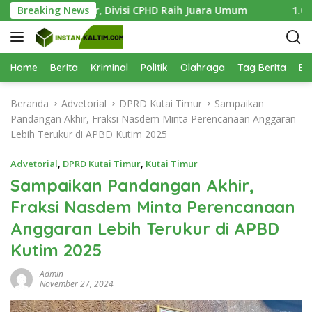
L
ukses Digelar, Divisi CPHD Raih Juara Umum
Breaking News
1.000 Bibit
a
n
g
s
Home
Berita
Kriminal
Politik
Olahraga
Tag Berita
Be
u
n
Beranda
Advetorial
DPRD Kutai Timur
Sampaikan
g
Pandangan Akhir, Fraksi Nasdem Minta Perencanaan Anggaran
k
Lebih Terukur di APBD Kutim 2025
e
k
Advetorial
,
DPRD Kutai Timur
,
Kutai Timur
o
Sampaikan Pandangan Akhir,
n
Fraksi Nasdem Minta Perencanaan
t
e
Anggaran Lebih Terukur di APBD
n
Kutim 2025
Admin
November 27, 2024