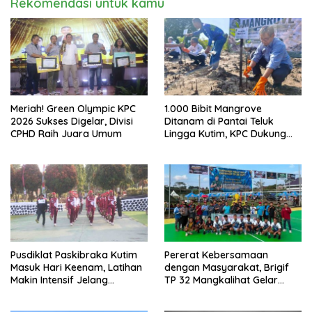
Rekomendasi untuk kamu
Meriah! Green Olympic KPC
1.000 Bibit Mangrove
2026 Sukses Digelar, Divisi
Ditanam di Pantai Teluk
CPHD Raih Juara Umum
Lingga Kutim, KPC Dukung
Pelestarian Pesisir
Pusdiklat Paskibraka Kutim
Pererat Kebersamaan
Masuk Hari Keenam, Latihan
dengan Masyarakat, Brigif
Makin Intensif Jelang
TP 32 Mangkalihat Gelar
Upacara 17 Agustus
Turnamen Bola Voli Danbrigif
Cup I