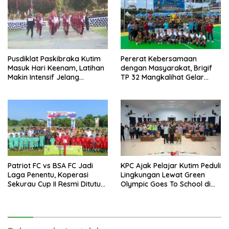
Pusdiklat Paskibraka Kutim
Pererat Kebersamaan
Masuk Hari Keenam, Latihan
dengan Masyarakat, Brigif
Makin Intensif Jelang
TP 32 Mangkalihat Gelar
Upacara 17 Agustus
Turnamen Bola Voli Danbrigif
Cup I
Patriot FC vs BSA FC Jadi
KPC Ajak Pelajar Kutim Peduli
Laga Penentu, Koperasi
Lingkungan Lewat Green
Sekurau Cup II Resmi Ditutup
Olympic Goes To School di
Malam Ini
SMAN 2 Sangatta Utara