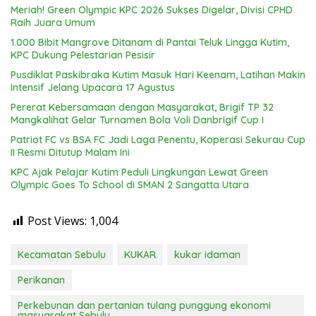
Meriah! Green Olympic KPC 2026 Sukses Digelar, Divisi CPHD
Raih Juara Umum
1.000 Bibit Mangrove Ditanam di Pantai Teluk Lingga Kutim,
KPC Dukung Pelestarian Pesisir
Pusdiklat Paskibraka Kutim Masuk Hari Keenam, Latihan Makin
Intensif Jelang Upacara 17 Agustus
Pererat Kebersamaan dengan Masyarakat, Brigif TP 32
Mangkalihat Gelar Turnamen Bola Voli Danbrigif Cup I
Patriot FC vs BSA FC Jadi Laga Penentu, Koperasi Sekurau Cup
II Resmi Ditutup Malam Ini
KPC Ajak Pelajar Kutim Peduli Lingkungan Lewat Green
Olympic Goes To School di SMAN 2 Sangatta Utara
Post Views:
1,004
Kecamatan Sebulu
KUKAR
kukar idaman
Perikanan
Perkebunan dan pertanian tulang punggung ekonomi
masyarakat Sebulu