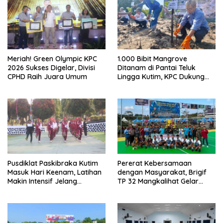
Meriah! Green Olympic KPC
1.000 Bibit Mangrove
2026 Sukses Digelar, Divisi
Ditanam di Pantai Teluk
CPHD Raih Juara Umum
Lingga Kutim, KPC Dukung
Pelestarian Pesisir
Pusdiklat Paskibraka Kutim
Pererat Kebersamaan
Masuk Hari Keenam, Latihan
dengan Masyarakat, Brigif
Makin Intensif Jelang
TP 32 Mangkalihat Gelar
Upacara 17 Agustus
Turnamen Bola Voli Danbrigif
Cup I