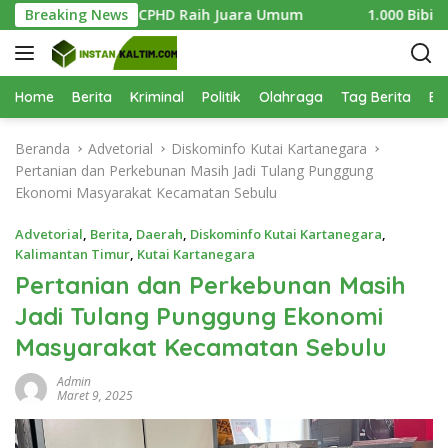
L
igelar, Divisi CPHD Raih Juara Umum
Breaking News
1.000 Bibit Mangro
a
n
g
s
Home
Berita
Kriminal
Politik
Olahraga
Tag Berita
Be
u
n
Beranda
Advetorial
Diskominfo Kutai Kartanegara
g
Pertanian dan Perkebunan Masih Jadi Tulang Punggung
k
Ekonomi Masyarakat Kecamatan Sebulu
e
k
Advetorial
,
Berita
,
Daerah
,
Diskominfo Kutai Kartanegara
,
o
Kalimantan Timur
,
Kutai Kartanegara
n
Pertanian dan Perkebunan Masih
t
Jadi Tulang Punggung Ekonomi
e
n
Masyarakat Kecamatan Sebulu
Admin
Maret 9, 2025