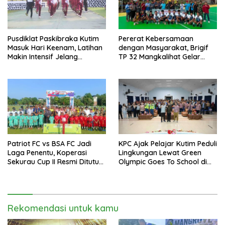
Pusdiklat Paskibraka Kutim
Pererat Kebersamaan
Masuk Hari Keenam, Latihan
dengan Masyarakat, Brigif
Makin Intensif Jelang
TP 32 Mangkalihat Gelar
Upacara 17 Agustus
Turnamen Bola Voli Danbrigif
Cup I
Patriot FC vs BSA FC Jadi
KPC Ajak Pelajar Kutim Peduli
Laga Penentu, Koperasi
Lingkungan Lewat Green
Sekurau Cup II Resmi Ditutup
Olympic Goes To School di
Malam Ini
SMAN 2 Sangatta Utara
Rekomendasi untuk kamu