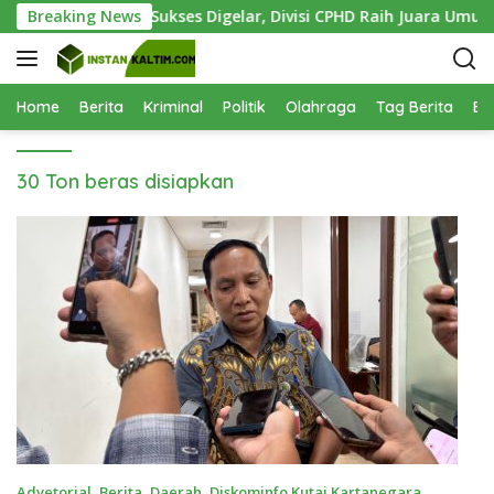
L
Olympic KPC 2026 Sukses Digelar, Divisi CPHD Raih Juara Umum
Breaking News
a
n
g
s
Home
Berita
Kriminal
Politik
Olahraga
Tag Berita
Be
u
n
30 Ton beras disiapkan
g
k
e
k
o
n
t
e
n
Advetorial
,
Berita
,
Daerah
,
Diskominfo Kutai Kartanegara
,