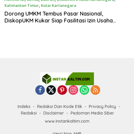
Kalimantan Timur
,
Kutai Kartanegara
April 23, 2025
Dorong UMKM Tembus Pasar Nasional,
DiskopUKM Kukar Siap Fasilitasi Izin Usaha
hingga E-Katalog
Indeks
Redaksi Dan Kode Etik
Privacy Policy
Redaksi
Disclaimer
Pedoman Media Siber
www.instankaltim.com
Versi Non AMP