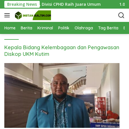
L
026 Sukses Digelar, Divisi CPHD Raih Juara Umum
Breaking News
1.000 
a
n
g
s
Home
Berita
Kriminal
Politik
Olahraga
Tag Berita
Be
u
n
Kepala Bidang Kelembagaan dan Pengawasan
g
k
Diskop UKM Kutim
e
k
o
n
t
e
n