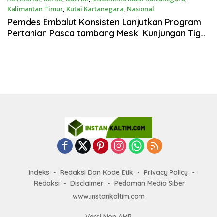
Kalimantan Timur
,
Kutai Kartanegara
,
Nasional
Mei 6, 2025
Pemdes Embalut Konsisten Lanjutkan Program
Pertanian Pasca tambang Meski Kunjungan Tiga
Menteri Ditunda
Indeks
Redaksi Dan Kode Etik
Privacy Policy
Redaksi
Disclaimer
Pedoman Media Siber
www.instankaltim.com
Versi Non AMP