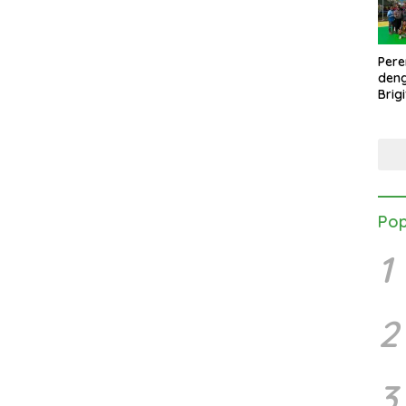
Per
den
Brig
Mang
Turn
Danb
Pop
1
2
3