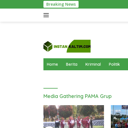
Langsung
Breaking News
Pusdiklat Pask
ke
konten
Home
Berita
Kriminal
Politik
Media Gathering PAMA Grup