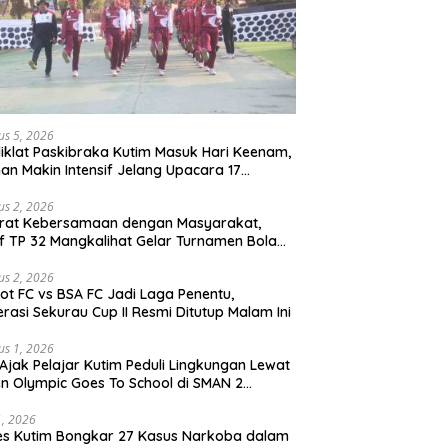
us 5, 2026
iklat Paskibraka Kutim Masuk Hari Keenam,
han Makin Intensif Jelang Upacara 17
tus
us 2, 2026
erat Kebersamaan dengan Masyarakat,
if TP 32 Mangkalihat Gelar Turnamen Bola
 Danbrigif Cup I
us 2, 2026
iot FC vs BSA FC Jadi Laga Penentu,
rasi Sekurau Cup II Resmi Ditutup Malam Ini
us 1, 2026
Ajak Pelajar Kutim Peduli Lingkungan Lewat
n Olympic Goes To School di SMAN 2
atta Utara
31, 2026
es Kutim Bongkar 27 Kasus Narkoba dalam