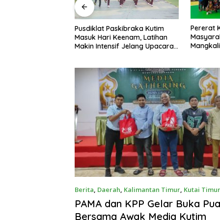
Pererat Kebersamaan dengan
Patriot 
askibraka Kutim
Masyarakat, Brigif TP 32
Penentu,
Keenam, Latihan
Mangkalihat Gelar Turnamen
II Resmi 
if Jelang Upacara
Bola Voli Danbrigif Cup I
Berita
,
Daerah
,
Kalimantan Timur
,
Kutai Timu
PAMA dan KPP Gelar Buka Pu
Bersama Awak Media Kutim