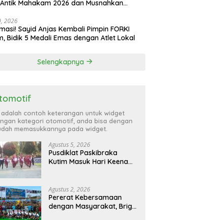
 Antik Mahakam 2026 dan Musnahkan
,99 Gram Sabu
30, 2026
masi! Sayid Anjas Kembali Pimpin FORKI
m, Bidik 5 Medali Emas dengan Atlet Lokal
Selengkapnya
tomotif
i adalah contoh keterangan untuk widget
ngan kategori otomotif, anda bisa dengan
dah memasukkannya pada widget.
Agustus 5, 2026
Pusdiklat Paskibraka
Kutim Masuk Hari Keenam,
Latihan Makin Intensif
Jelang Upacara 17 Agustus
Agustus 2, 2026
Pererat Kebersamaan
dengan Masyarakat, Brigif
TP 32 Mangkalihat Gelar