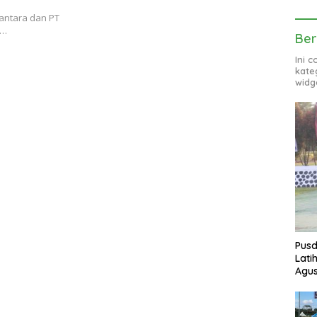
antara dan PT
g…
Ber
Ini 
kate
widg
Pusd
Lati
Agus