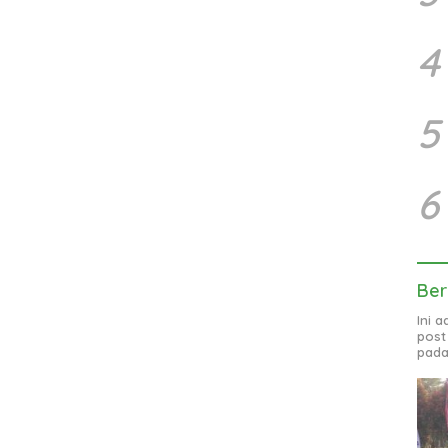
4
5
6
Ber
Ini 
post
pada