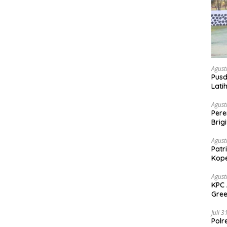
Agust
Pusd
Lati
Agus
Agust
Per
Brig
Voli
Agust
Patr
Kope
Agust
KPC 
Gree
Sang
Juli 
Polr