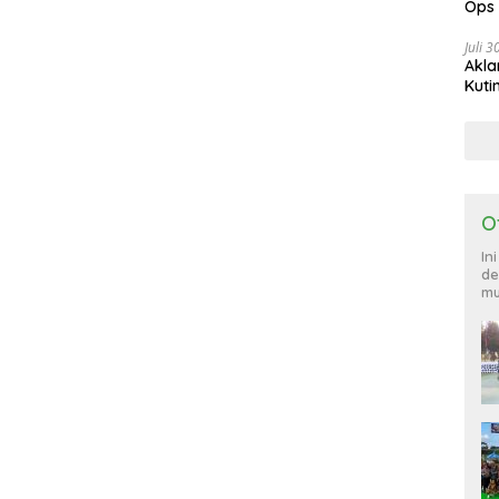
Ops
885
Juli 
Akla
Kuti
O
In
de
mu