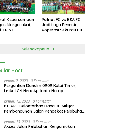
erat Kebersamaan
Patriot FC vs BSA FC
gan Masyarakat,
Jadi Laga Penentu,
if TP 32
Koperasi Sekurau Cup
kalihat Gelar
II Resmi Ditutup Malam
amen Bola Voli
Ini
rigif Cup I
Selengkapnya
ular Post
Januari 7, 2023
0 Komentar
Pergantian Dandim 0909 Kutai Timur,
Letkol Czi Heru Aprianto Harap
Silahturahmi Tetap Berjalan
Januari 12, 2023
0 Komentar
PT. KPC Gelontorkan Dana 20 Miliyar
Pembangunan Jalan Pendekat Pelabuhan
Sangatta Kenyamukan
Januari 13, 2023
0 Komentar
Akses Jalan Pelabuhan Kenyamukan