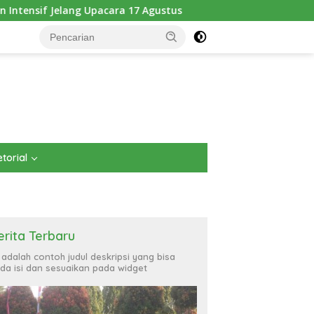
 Upacara 17 Agustus
Pererat Kebersamaan dengan Masya
torial
erita Terbaru
i adalah contoh judul deskripsi yang bisa
da isi dan sesuaikan pada widget