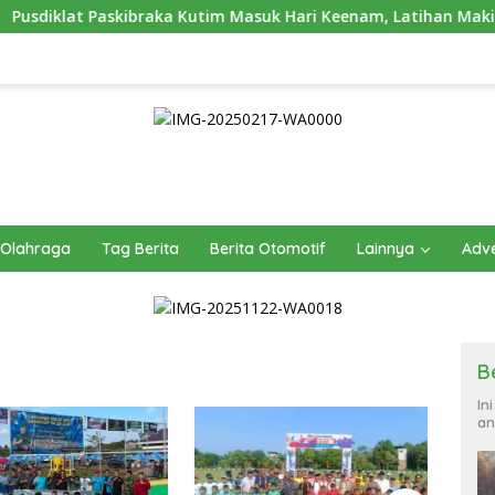
ibraka Kutim Masuk Hari Keenam, Latihan Makin Intensif Jelang
Olahraga
Tag Berita
Berita Otomotif
Lainnya
Adve
B
In
an