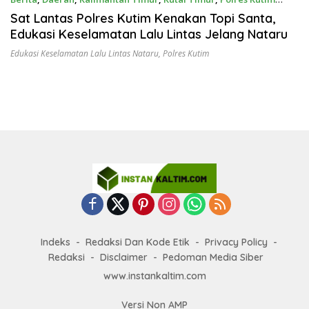
Desember 25, 2025
Sat Lantas Polres Kutim Kenakan Topi Santa,
Edukasi Keselamatan Lalu Lintas Jelang Nataru
Edukasi Keselamatan Lalu Lintas Nataru
,
Polres Kutim
Indeks
Redaksi Dan Kode Etik
Privacy Policy
Redaksi
Disclaimer
Pedoman Media Siber
www.instankaltim.com
Versi Non AMP