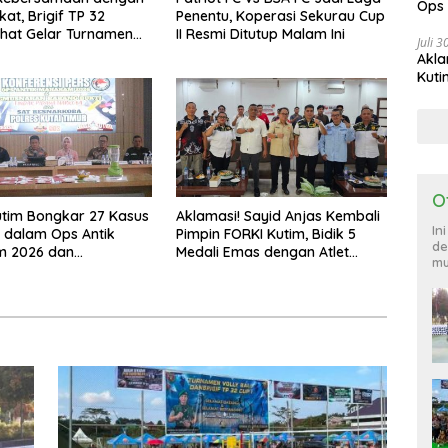
Ops
at, Brigif TP 32
Penentu, Koperasi Sekurau Cup
885
hat Gelar Turnamen
II Resmi Ditutup Malam Ini
Juli 
 Danbrigif Cup I
Akla
Kuti
O
utim Bongkar 27 Kasus
Aklamasi! Sayid Anjas Kembali
In
 dalam Ops Antik
Pimpin FORKI Kutim, Bidik 5
de
 2026 dan
Medali Emas dengan Atlet
mu
an 885,99 Gram Sabu
Lokal