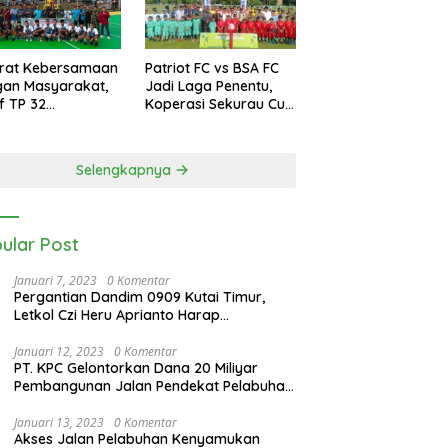
erat Kebersamaan
Patriot FC vs BSA FC
gan Masyarakat,
Jadi Laga Penentu,
if TP 32
Koperasi Sekurau Cup
kalihat Gelar
II Resmi Ditutup Malam
amen Bola Voli
Ini
rigif Cup I
Selengkapnya
ular Post
Januari 7, 2023
0 Komentar
Pergantian Dandim 0909 Kutai Timur,
Letkol Czi Heru Aprianto Harap
Silahturahmi Tetap Berjalan
Januari 12, 2023
0 Komentar
PT. KPC Gelontorkan Dana 20 Miliyar
Pembangunan Jalan Pendekat Pelabuhan
Sangatta Kenyamukan
Januari 13, 2023
0 Komentar
Akses Jalan Pelabuhan Kenyamukan