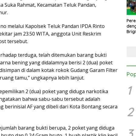
Desa Suka Rahmat, Kecamatan Teluk Pandan,
mur.
Per
o melalui Kapolsek Teluk Pandan IPDA Rinto
den
Brig
kitar jam 23.50 WITA, anggota Unit Reskrim
Mang
st tersebut.
Turn
Danb
rhadap terduga, telah ditemukan barang bukti
 warna bening yang didalamnya berisi 2 (dua) poket
 disimpan di dalam kotak rokok Gudang Garam Filter
Pop
i ruang tamu,” ungkapnya lebih lanjut.
1
pemilikan 2 (dua) poket yang diduga narkotika
engatakan bahwa sabu-sabu tersebut adalah
g berinisial AF yang dibeli dari Kota Bontang secara
2
ejumlah barang bukti berupa, 2 poket yang diduga
3
bruto dan 0,24 Gram bruto, 1 buah plastik klip kecil