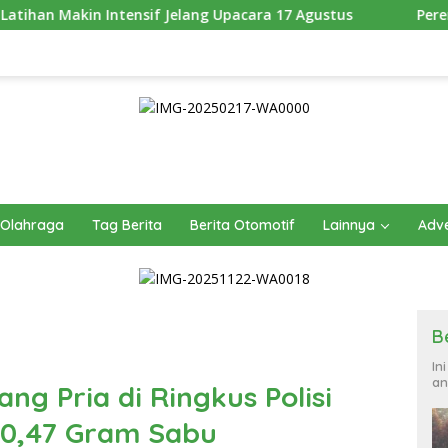
ang Upacara 17 Agustus
Pererat Kebersamaan dengan Mas
Olahraga
Tag Berita
Berita Otomotif
Lainnya
Adve
B
In
an
ng Pria di Ringkus Polisi
 0,47 Gram Sabu