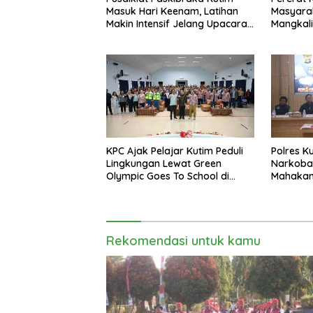
Masuk Hari Keenam, Latihan
Masyarak
Makin Intensif Jelang Upacara
Mangkali
17 Agustus
Bola Voli
KPC Ajak Pelajar Kutim Peduli
Polres K
Lingkungan Lewat Green
Narkoba
Olympic Goes To School di
Mahakam
SMAN 2 Sangatta Utara
Musnahk
Rekomendasi untuk kamu