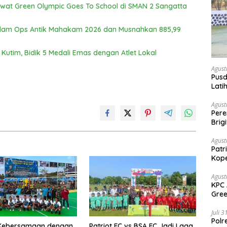
Lewat Green Olympic Goes To School di SMAN 2 Sangatta
alam Ops Antik Mahakam 2026 dan Musnahkan 885,99
Kutim, Bidik 5 Medali Emas dengan Atlet Lokal
Agust
Pusd
Lati
Agus
Agust
Per
Brig
Voli
Agust
Patr
Kope
Agust
KPC 
Gree
Sang
Juli 
Polr
 Kebersamaan dengan
Patriot FC vs BSA FC Jadi Laga