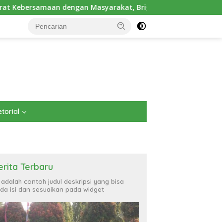
yarakat, Brigif TP 32 Mangkalihat Gelar Turnamen Bola Voli D
torial
erita Terbaru
i adalah contoh judul deskripsi yang bisa
da isi dan sesuaikan pada widget