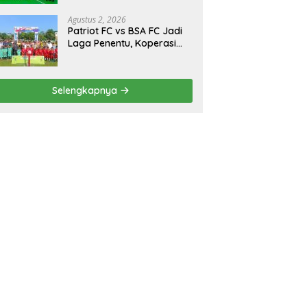
Turnamen Bola Voli
Danbrigif Cup I
Agustus 2, 2026
Patriot FC vs BSA FC Jadi
Laga Penentu, Koperasi
Sekurau Cup II Resmi
Ditutup Malam Ini
Selengkapnya