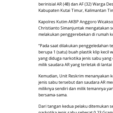
berinisial AR (48) dan AF (32) Warga 
Kabupaten Kutai Timur, Kalimantan Ti
Kapolres Kutim AKBP Anggoro Wicakson
Christianto Simanjuntak mengatakan se
melakukan penggerebekan di rumah ko
“Pada saat dilakukan penggeledahan te
berupa 1 (satu) buah plastik klip kecil
yang diduga narkotika jenis sabu yang
milik saudara AR yang terletak di lanta
Kemudian, Unit Reskrim menanyakan ke
jenis sabu tersebut dan saudara AR m
miliknya sendiri dan milik temannya yan
bersama-sama.
Dari tangan kedua pelaku ditemukan s
narkotika jenis sabu seberat 0,23 Gram 