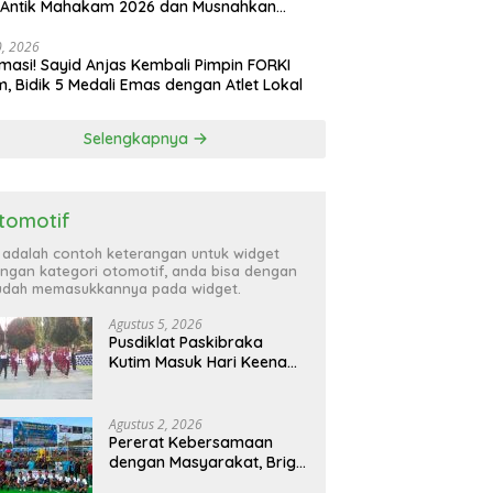
 Antik Mahakam 2026 dan Musnahkan
,99 Gram Sabu
30, 2026
masi! Sayid Anjas Kembali Pimpin FORKI
m, Bidik 5 Medali Emas dengan Atlet Lokal
Selengkapnya
tomotif
i adalah contoh keterangan untuk widget
ngan kategori otomotif, anda bisa dengan
dah memasukkannya pada widget.
Agustus 5, 2026
Pusdiklat Paskibraka
Kutim Masuk Hari Keenam,
Latihan Makin Intensif
Jelang Upacara 17 Agustus
Agustus 2, 2026
Pererat Kebersamaan
dengan Masyarakat, Brigif
TP 32 Mangkalihat Gelar