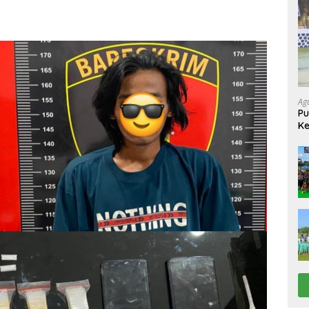
Ag
Pu
Ke
Up