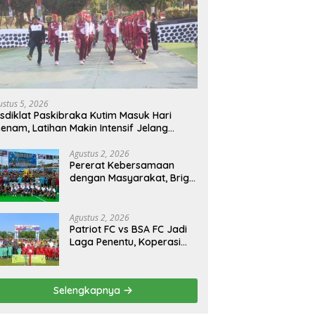
ustus 5, 2026
sdiklat Paskibraka Kutim Masuk Hari
enam, Latihan Makin Intensif Jelang
acara 17 Agustus
Agustus 2, 2026
Pererat Kebersamaan
dengan Masyarakat, Brigif
TP 32 Mangkalihat Gelar
Turnamen Bola Voli
Danbrigif Cup I
Agustus 2, 2026
Patriot FC vs BSA FC Jadi
Laga Penentu, Koperasi
Sekurau Cup II Resmi
Ditutup Malam Ini
Selengkapnya