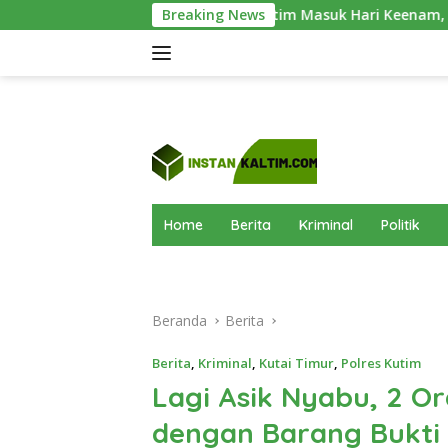
Langsung
skibraka Kutim Masuk Hari Keenam, Latihan Makin Intensif Jel
Breaking News
ke
konten
Home
Berita
Kriminal
Politik
Beranda
Berita
Berita
,
Kriminal
,
Kutai Timur
,
Polres Kutim
Lagi Asik Nyabu, 2 Ora
dengan Barang Bukti