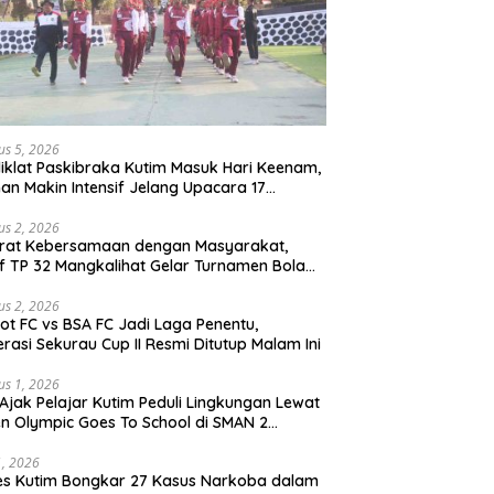
us 5, 2026
iklat Paskibraka Kutim Masuk Hari Keenam,
han Makin Intensif Jelang Upacara 17
tus
us 2, 2026
erat Kebersamaan dengan Masyarakat,
if TP 32 Mangkalihat Gelar Turnamen Bola
 Danbrigif Cup I
us 2, 2026
iot FC vs BSA FC Jadi Laga Penentu,
rasi Sekurau Cup II Resmi Ditutup Malam Ini
us 1, 2026
Ajak Pelajar Kutim Peduli Lingkungan Lewat
n Olympic Goes To School di SMAN 2
atta Utara
31, 2026
es Kutim Bongkar 27 Kasus Narkoba dalam