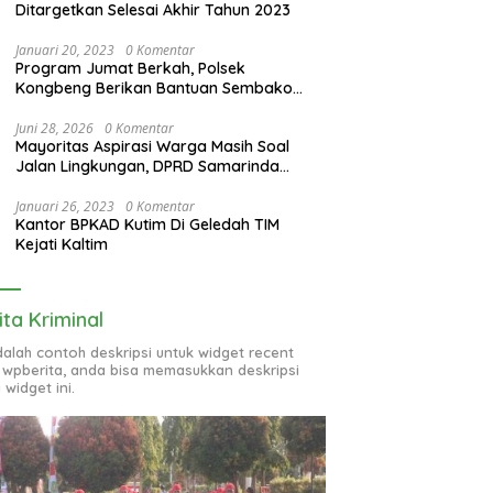
Ditargetkan Selesai Akhir Tahun 2023
Januari 20, 2023
0 Komentar
Program Jumat Berkah, Polsek
Kongbeng Berikan Bantuan Sembako
bagi Warga Kurang Mampu dan Anak
Yatim
Juni 28, 2026
0 Komentar
Mayoritas Aspirasi Warga Masih Soal
Jalan Lingkungan, DPRD Samarinda
Evaluasi Program OPD
Januari 26, 2023
0 Komentar
Kantor BPKAD Kutim Di Geledah TIM
Kejati Kaltim
ita Kriminal
adalah contoh deskripsi untuk widget recent
 wpberita, anda bisa memasukkan deskripsi
 widget ini.