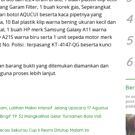
ng Garam Filter, 1 buah korek gas, Seperangkat
dari botol AQUCUI beserta kaca pipetnya yang
4
, 10 Bal plastik klip warna bening ukuran kecil dan
tal, 1 buah HP merk Samsung Galaxy A11 warna
5
 A21S warna biru serta 1 unit sepeda motor merk
No. Polisi : terpasang KT-4147-QG beserta kunci
6
dan barang bukti yang ditemukan diamankan dan
una proses lebih lanjut.
Ber
Ini 
post
pada
am, Latihan Makin Intensif Jelang Upacara 17 Agustus
igif TP 32 Mangkalihat Gelar Turnamen Bola Voli
erasi Sekurau Cup II Resmi Ditutup Malam Ini