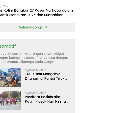
atta Utara
31, 2026
es Kutim Bongkar 27 Kasus Narkoba dalam
 Antik Mahakam 2026 dan Musnahkan
,99 Gram Sabu
Selengkapnya
tomotif
i adalah contoh keterangan untuk widget
ngan kategori otomotif, anda bisa dengan
dah memasukkannya pada widget.
Agustus 6, 2026
1.000 Bibit Mangrove
Ditanam di Pantai Teluk
Lingga Kutim, KPC Dukung
Pelestarian Pesisir
Agustus 5, 2026
Pusdiklat Paskibraka
Kutim Masuk Hari Keenam,
Latihan Makin Intensif
Jelang Upacara 17 Agustus