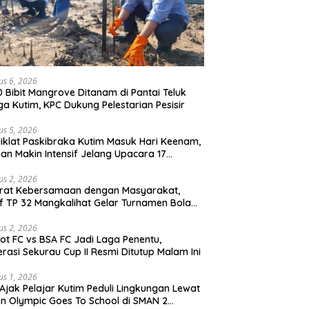
us 6, 2026
0 Bibit Mangrove Ditanam di Pantai Teluk
ga Kutim, KPC Dukung Pelestarian Pesisir
us 5, 2026
iklat Paskibraka Kutim Masuk Hari Keenam,
han Makin Intensif Jelang Upacara 17
tus
us 2, 2026
erat Kebersamaan dengan Masyarakat,
if TP 32 Mangkalihat Gelar Turnamen Bola
 Danbrigif Cup I
us 2, 2026
iot FC vs BSA FC Jadi Laga Penentu,
rasi Sekurau Cup II Resmi Ditutup Malam Ini
us 1, 2026
Ajak Pelajar Kutim Peduli Lingkungan Lewat
n Olympic Goes To School di SMAN 2