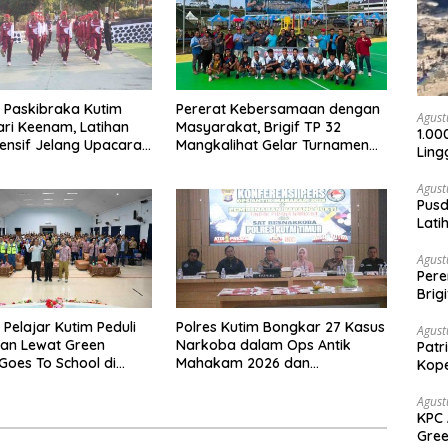
t Paskibraka Kutim
Pererat Kebersamaan dengan
Agust
ri Keenam, Latihan
Masyarakat, Brigif TP 32
1.00
tensif Jelang Upacara
Mangkalihat Gelar Turnamen
Ling
us
Bola Voli Danbrigif Cup I
Agust
Pusd
Lati
Agus
Agust
Per
Brig
Voli
 Pelajar Kutim Peduli
Polres Kutim Bongkar 27 Kasus
Agust
an Lewat Green
Narkoba dalam Ops Antik
Patr
Goes To School di
Mahakam 2026 dan
Kope
angatta Utara
Musnahkan 885,99 Gram Sabu
Agust
KPC 
Gree