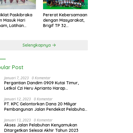
iklat Paskibraka
Pererat Kebersamaan
m Masuk Hari
dengan Masyarakat,
am, Latihan
Brigif TP 32
n Intensif Jelang
Mangkalihat Gelar
ara 17 Agustus
Turnamen Bola Voli
Danbrigif Cup I
Selengkapnya
ular Post
Januari 7, 2023
0 Komentar
Pergantian Dandim 0909 Kutai Timur,
Letkol Czi Heru Aprianto Harap
Silahturahmi Tetap Berjalan
Januari 12, 2023
0 Komentar
PT. KPC Gelontorkan Dana 20 Miliyar
Pembangunan Jalan Pendekat Pelabuhan
Sangatta Kenyamukan
Januari 13, 2023
0 Komentar
Akses Jalan Pelabuhan Kenyamukan
Ditargetkan Selesai Akhir Tahun 2023