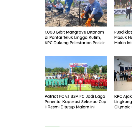
1.000 Bibit Mangrove Ditanam
Pusdikla
di Pantai Teluk Lingga Kutim,
Masuk Ha
KPC Dukung Pelestarian Pesisir
Makin In
17 Agust
Patriot FC vs BSA FC Jadi Laga
KPC Ajak
Penentu, Koperasi Sekurau Cup
Lingkung
II Resmi Ditutup Malam Ini
Olympic 
SMAN 2 S