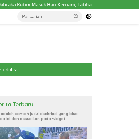
 Keenam, Latihan Makin Intensif Jelang Upacara 17 Agustus
torial
erita Terbaru
i adalah contoh judul deskripsi yang bisa
da isi dan sesuaikan pada widget