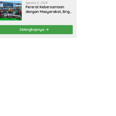
Agustus 2, 2026
Pererat Kebersamaan
dengan Masyarakat, Brigif
TP 32 Mangkalihat Gelar
Turnamen Bola Voli
Danbrigif Cup I
Selengkapnya