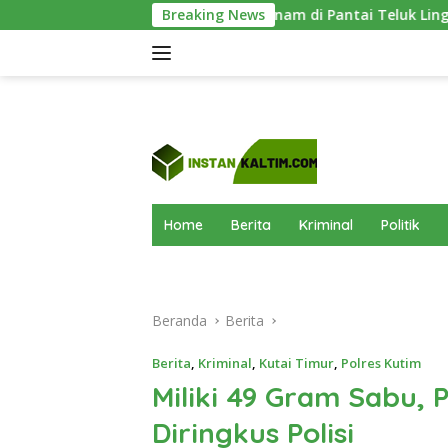
Langsung
Mangrove Ditanam di Pantai Teluk Lingga Kutim, KPC Dukung Pele
Breaking News
ke
konten
Home
Berita
Kriminal
Politik
Beranda
Berita
Berita
,
Kriminal
,
Kutai Timur
,
Polres Kutim
Miliki 49 Gram Sabu,
Diringkus Polisi