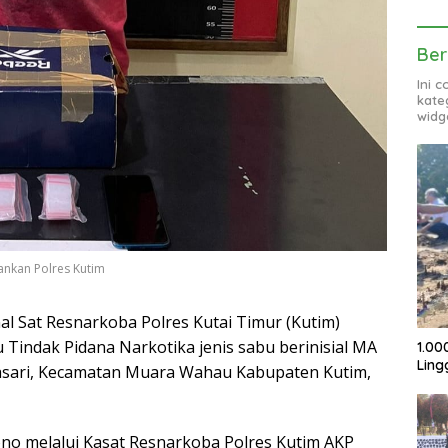
Ber
Ini 
kate
widg
ankan Polres Kutim
l Sat Resnarkoba Polres Kutai Timur (Kutim)
Tindak Pidana Narkotika jenis sabu berinisial MA
1.00
Ling
nasari, Kecamatan Muara Wahau Kabupaten Kutim,
no melalui Kasat Resnarkoba Polres Kutim AKP