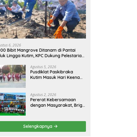
ustus 6, 2026
000 Bibit Mangrove Ditanam di Pantai
luk Lingga Kutim, KPC Dukung Pelestarian
sisir
Agustus 5, 2026
Pusdiklat Paskibraka
Kutim Masuk Hari Keenam,
Latihan Makin Intensif
Jelang Upacara 17 Agustus
Agustus 2, 2026
Pererat Kebersamaan
dengan Masyarakat, Brigif
TP 32 Mangkalihat Gelar
Turnamen Bola Voli
Danbrigif Cup I
Selengkapnya