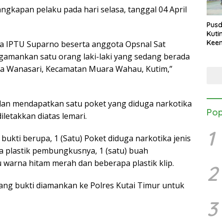
kapan pelaku pada hari selasa, tanggal 04 April
Pusd
Kuti
Keen
 IPTU Suparno beserta anggota Opsnal Sat
Maki
gamankan satu orang laki-laki yang sedang berada
Upac
esa Wanasari, Kecamatan Muara Wahau, Kutim,”
dan mendapatkan satu poket yang diduga narkotika
Pop
iletakkan diatas lemari.
1
ukti berupa, 1 (Satu) Poket diduga narkotika jenis
a plastik pembungkusnya, 1 (satu) buah
 warna hitam merah dan beberapa plastik klip.
2
rang bukti diamankan ke Polres Kutai Timur untuk
3