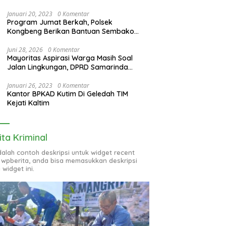
Januari 20, 2023
0 Komentar
Program Jumat Berkah, Polsek
Kongbeng Berikan Bantuan Sembako
bagi Warga Kurang Mampu dan Anak
Yatim
Juni 28, 2026
0 Komentar
Mayoritas Aspirasi Warga Masih Soal
Jalan Lingkungan, DPRD Samarinda
Evaluasi Program OPD
Januari 26, 2023
0 Komentar
Kantor BPKAD Kutim Di Geledah TIM
Kejati Kaltim
ita Kriminal
adalah contoh deskripsi untuk widget recent
 wpberita, anda bisa memasukkan deskripsi
 widget ini.