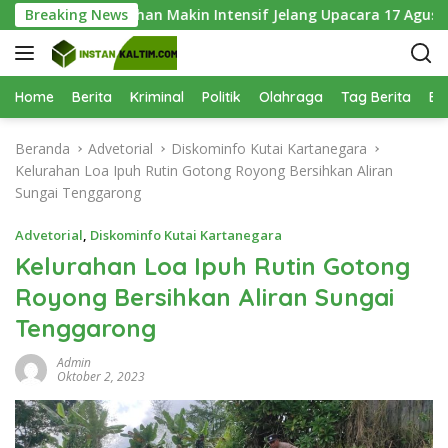
L
Keenam, Latihan Makin Intensif Jelang Upacara 17 Agustus
Breaking News
a
n
g
s
Home
Berita
Kriminal
Politik
Olahraga
Tag Berita
Be
u
n
Beranda
Advetorial
Diskominfo Kutai Kartanegara
g
Kelurahan Loa Ipuh Rutin Gotong Royong Bersihkan Aliran
k
Sungai Tenggarong
e
k
Advetorial
,
Diskominfo Kutai Kartanegara
o
Kelurahan Loa Ipuh Rutin Gotong
n
Royong Bersihkan Aliran Sungai
t
e
Tenggarong
n
Admin
Oktober 2, 2023