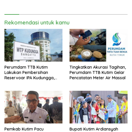
sebagai Dinas Pengampu HDI
RT di Teluk Lingga
2026
Rekomendasi untuk kamu
Perumdam TTB Kutim
Tingkatkan Akurasi Tagihan,
Lakukan Pembersihan
Perumdam TTB Kutim Gelar
Reservoar IPA Kudungga,
Pencatatan Meter Air Massal
Distribusi Air Sementara
Terganggu
Pemkab Kutim Pacu
Bupati Kutim Ardiansyah