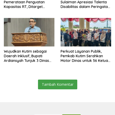
Pemerataan Penguatan
Sulaiman Apresiasi Talenta
Kapasitas RT, Ditarget
Disabilitas dalam Peringatan
Rampung Tahun 2026
HDI 2025
Wujudkan Kutim sebagai
Perkuat Layanan Publik,
Daerah Inklusif, Bupati
Pemkab Kutim Serahkan
Ardiansyah Tunjuk 3 Dinas
Motor Dinas untuk 56 Ketua
sebagai Dinas Pengampu HDI
RT di Teluk Lingga
2026
Tambah Komentar