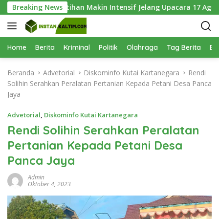
L
Keenam, Latihan Makin Intensif Jelang Upacara 17 Agustus
Breaking News
a
n
g
s
Home
Berita
Kriminal
Politik
Olahraga
Tag Berita
Be
u
n
Beranda
Advetorial
Diskominfo Kutai Kartanegara
Rendi
g
Solihin Serahkan Peralatan Pertanian Kepada Petani Desa Panca
k
Jaya
e
k
Advetorial
,
Diskominfo Kutai Kartanegara
o
Rendi Solihin Serahkan Peralatan
n
Pertanian Kepada Petani Desa
t
e
Panca Jaya
n
Admin
Oktober 4, 2023