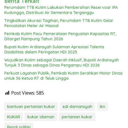
Berita Terkait
Perumdam TTB Kutim Lakukan Pembersihan Reservoar IPA
Kudungga, Distribusi Air Sementara Terganggu
Tingkatkan Akurasi Tagihan, Perumdam TTB Kutim Gelar
Pencatatan Meter Air Massal
Pemkab Kutim Pacu Pemerataan Penguatan Kapasitas RT,
Ditarget Rampung Tahun 2026
Bupati Kutim Ardiansyah Sulaiman Apresiasi Talenta
Disabilitas dalam Peringatan HDI 2025
Wujudkan Kutim sebagai Daerah Inklusif, Bupati Ardiansyah
Tunjuk 3 Dinas sebagai Dinas Pengampu HDI 2026
Perkuat Layanan Publik, Pemkab Kutim Serahkan Motor Dinas
untuk 56 Ketua RT di Teluk Lingga
Post Views:
585
bantuan pertanian kukar
edi damansyah
ikn
KUKAR
kukar idaman
pertanian kukar
Rendi solihin