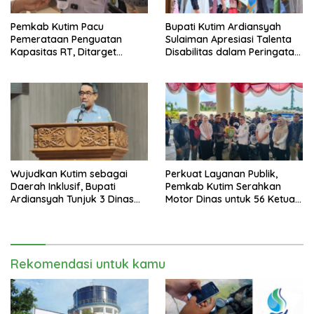
Pemkab Kutim Pacu
Bupati Kutim Ardiansyah
Pemerataan Penguatan
Sulaiman Apresiasi Talenta
Kapasitas RT, Ditarget
Disabilitas dalam Peringatan
Rampung Tahun 2026
HDI 2025
Wujudkan Kutim sebagai
Perkuat Layanan Publik,
Daerah Inklusif, Bupati
Pemkab Kutim Serahkan
Ardiansyah Tunjuk 3 Dinas
Motor Dinas untuk 56 Ketua
sebagai Dinas Pengampu HDI
RT di Teluk Lingga
2026
Rekomendasi untuk kamu