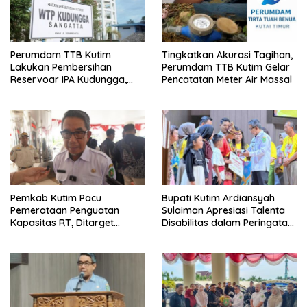
Perumdam TTB Kutim
Tingkatkan Akurasi Tagihan,
Lakukan Pembersihan
Perumdam TTB Kutim Gelar
Reservoar IPA Kudungga,
Pencatatan Meter Air Massal
Distribusi Air Sementara
Terganggu
Pemkab Kutim Pacu
Bupati Kutim Ardiansyah
Pemerataan Penguatan
Sulaiman Apresiasi Talenta
Kapasitas RT, Ditarget
Disabilitas dalam Peringatan
Rampung Tahun 2026
HDI 2025