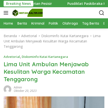
L
kung Pelestarian Pesisir
Breaking News
Pusdiklat Paskibraka Kutim Ma
a
n
g
s
Home
Berita
Kriminal
Politik
Olahraga
Tag Berita
Be
u
n
Beranda
Advetorial
Diskominfo Kutai Kartanegara
Lima
g
Unit Ambulan Menjawab Kesulitan Warga Kecamatan
k
Tenggarong
e
k
Advetorial
,
Diskominfo Kutai Kartanegara
o
Lima Unit Ambulan Menjawab
n
Kesulitan Warga Kecamatan
t
e
Tenggarong
n
Admin
Oktober 20, 2023