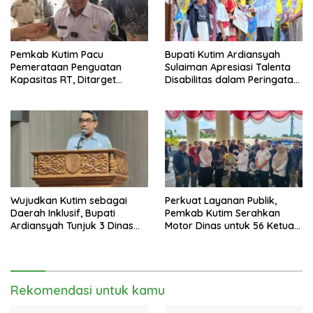
Pemkab Kutim Pacu
Bupati Kutim Ardiansyah
Pemerataan Penguatan
Sulaiman Apresiasi Talenta
Kapasitas RT, Ditarget
Disabilitas dalam Peringatan
Rampung Tahun 2026
HDI 2025
Wujudkan Kutim sebagai
Perkuat Layanan Publik,
Daerah Inklusif, Bupati
Pemkab Kutim Serahkan
Ardiansyah Tunjuk 3 Dinas
Motor Dinas untuk 56 Ketua
sebagai Dinas Pengampu HDI
RT di Teluk Lingga
2026
Rekomendasi untuk kamu