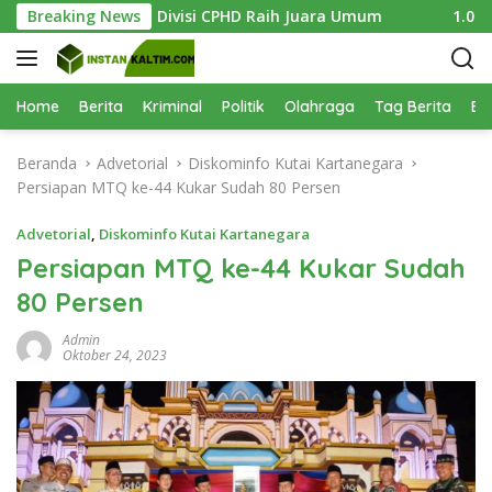
L
kses Digelar, Divisi CPHD Raih Juara Umum
Breaking News
1.000 Bibit
a
n
g
s
Home
Berita
Kriminal
Politik
Olahraga
Tag Berita
Be
u
n
Beranda
Advetorial
Diskominfo Kutai Kartanegara
g
Persiapan MTQ ke-44 Kukar Sudah 80 Persen
k
e
Advetorial
,
Diskominfo Kutai Kartanegara
k
Persiapan MTQ ke-44 Kukar Sudah
o
80 Persen
n
t
Admin
e
Oktober 24, 2023
n