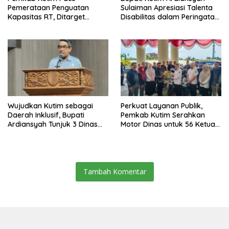
Pemerataan Penguatan
Sulaiman Apresiasi Talenta
Kapasitas RT, Ditarget
Disabilitas dalam Peringatan
Rampung Tahun 2026
HDI 2025
Wujudkan Kutim sebagai
Perkuat Layanan Publik,
Daerah Inklusif, Bupati
Pemkab Kutim Serahkan
Ardiansyah Tunjuk 3 Dinas
Motor Dinas untuk 56 Ketua
sebagai Dinas Pengampu HDI
RT di Teluk Lingga
2026
Tambah Komentar