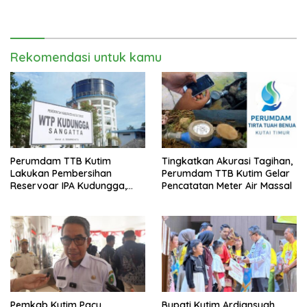
sebagai Dinas Pengampu HDI
RT di Teluk Lingga
2026
Rekomendasi untuk kamu
Perumdam TTB Kutim
Tingkatkan Akurasi Tagihan,
Lakukan Pembersihan
Perumdam TTB Kutim Gelar
Reservoar IPA Kudungga,
Pencatatan Meter Air Massal
Distribusi Air Sementara
Terganggu
Pemkab Kutim Pacu
Bupati Kutim Ardiansyah