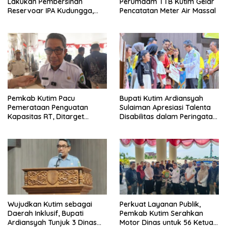
Lakukan Pembersihan
Perumdam TTB Kutim Gelar
Reservoar IPA Kudungga,
Pencatatan Meter Air Massal
Distribusi Air Sementara
Terganggu
Pemkab Kutim Pacu
Bupati Kutim Ardiansyah
Pemerataan Penguatan
Sulaiman Apresiasi Talenta
Kapasitas RT, Ditarget
Disabilitas dalam Peringatan
Rampung Tahun 2026
HDI 2025
Wujudkan Kutim sebagai
Perkuat Layanan Publik,
Daerah Inklusif, Bupati
Pemkab Kutim Serahkan
Ardiansyah Tunjuk 3 Dinas
Motor Dinas untuk 56 Ketua