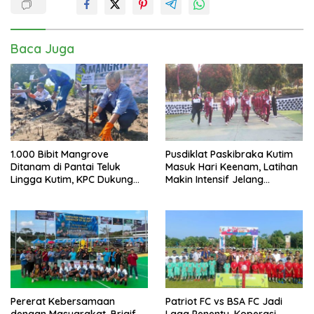
Baca Juga
1.000 Bibit Mangrove
Pusdiklat Paskibraka Kutim
Ditanam di Pantai Teluk
Masuk Hari Keenam, Latihan
Lingga Kutim, KPC Dukung
Makin Intensif Jelang
Pelestarian Pesisir
Upacara 17 Agustus
Pererat Kebersamaan
Patriot FC vs BSA FC Jadi
dengan Masyarakat, Brigif
Laga Penentu, Koperasi