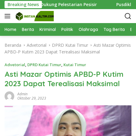
L
utim, KPC Dukung Pelestarian Pesisir
Breaking News
Pusdiklat Paskib
a
n
g
s
Home
Berita
Kriminal
Politik
Olahraga
Tag Berita
Be
u
n
Beranda
Advetorial
DPRD Kutai Timur
Asti Mazar Optimis
g
APBD-P Kutim 2023 Dapat Terealisasi Maksimal
k
e
Advetorial
,
DPRD Kutai Timur
,
Kutai Timur
k
Asti Mazar Optimis APBD-P Kutim
o
2023 Dapat Terealisasi Maksimal
n
t
Admin
e
Oktober 29, 2023
n