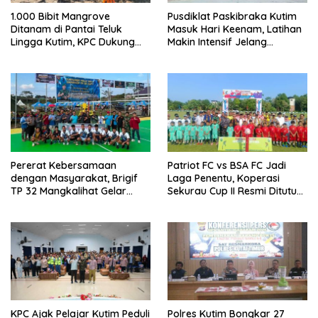
1.000 Bibit Mangrove
Pusdiklat Paskibraka Kutim
Ditanam di Pantai Teluk
Masuk Hari Keenam, Latihan
Lingga Kutim, KPC Dukung
Makin Intensif Jelang
Pelestarian Pesisir
Upacara 17 Agustus
Pererat Kebersamaan
Patriot FC vs BSA FC Jadi
dengan Masyarakat, Brigif
Laga Penentu, Koperasi
TP 32 Mangkalihat Gelar
Sekurau Cup II Resmi Ditutup
Turnamen Bola Voli Danbrigif
Malam Ini
Cup I
KPC Ajak Pelajar Kutim Peduli
Polres Kutim Bongkar 27