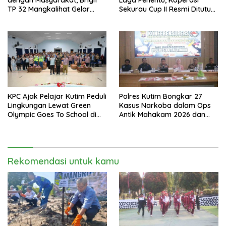
TP 32 Mangkalihat Gelar
Sekurau Cup II Resmi Ditutup
Turnamen Bola Voli Danbrigif
Malam Ini
Cup I
KPC Ajak Pelajar Kutim Peduli
Polres Kutim Bongkar 27
Lingkungan Lewat Green
Kasus Narkoba dalam Ops
Olympic Goes To School di
Antik Mahakam 2026 dan
SMAN 2 Sangatta Utara
Musnahkan 885,99 Gram
Sabu
Rekomendasi untuk kamu