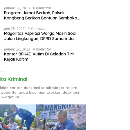
Januari 20, 2023
0 Komentar
Program Jumat Berkah, Polsek
Kongbeng Berikan Bantuan Sembako
bagi Warga Kurang Mampu dan Anak
Yatim
Juni 28, 2026
0 Komentar
Mayoritas Aspirasi Warga Masih Soal
Jalan Lingkungan, DPRD Samarinda
Evaluasi Program OPD
Januari 26, 2023
0 Komentar
Kantor BPKAD Kutim Di Geledah TIM
Kejati Kaltim
ita Kriminal
adalah contoh deskripsi untuk widget recent
 wpberita, anda bisa memasukkan deskripsi
 widget ini.