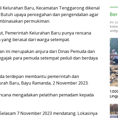
di Kelurahan Baru, Kecamatan Tenggarong dikenal
Ber
 Butuh upaya pencegahan dan pengendalian agar
embinasakan permukiman.
Ini 
kate
widg
ut, Pemerintah Kelurahan Baru punya rencana
yang berasal dari warga setempat.
n ini merupakan anjura dari Dinas Pemuda dan
engajak para pemuda setempat peduli dan berdaya
arda terdepan membantu pemerintah dan
 Lurah Baru, Bayu Ramanda, 2 November 2023.
1.00
erencana mengadakan pelatihan pemadam kepada
Ling
, Selasam 7 November 2023 mendatang. Lokasinya