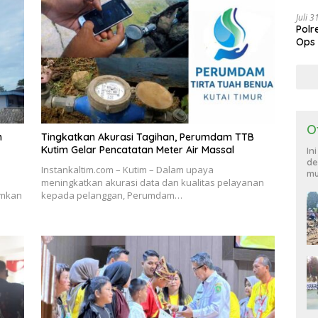
Sang
Juli 
Polr
Ops
885
O
n
Tingkatkan Akurasi Tagihan, Perumdam TTB
Kutim Gelar Pencatatan Meter Air Massal
In
de
Instankaltim.com – Kutim – Dalam upaya
mu
meningkatkan akurasi data dan kualitas pelayanan
umkan
kepada pelanggan, Perumdam…