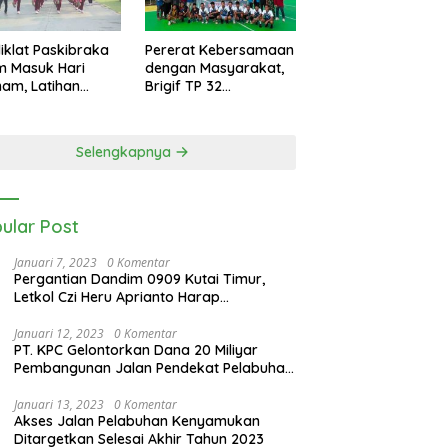
iklat Paskibraka
Pererat Kebersamaan
m Masuk Hari
dengan Masyarakat,
am, Latihan
Brigif TP 32
n Intensif Jelang
Mangkalihat Gelar
ara 17 Agustus
Turnamen Bola Voli
Danbrigif Cup I
Selengkapnya
ular Post
Januari 7, 2023
0 Komentar
Pergantian Dandim 0909 Kutai Timur,
Letkol Czi Heru Aprianto Harap
Silahturahmi Tetap Berjalan
Januari 12, 2023
0 Komentar
PT. KPC Gelontorkan Dana 20 Miliyar
Pembangunan Jalan Pendekat Pelabuhan
Sangatta Kenyamukan
Januari 13, 2023
0 Komentar
Akses Jalan Pelabuhan Kenyamukan
Ditargetkan Selesai Akhir Tahun 2023