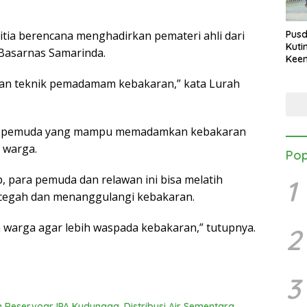
itia berencana menghadirkan pemateri ahli dari
Pusd
Kuti
Basarnas Samarinda.
Keen
Maki
dan teknik pemadamam kebakaran,” kata Lurah
Upac
dan pemuda yang mampu memadamkan kebakaran
h warga.
Pop
p, para pemuda dan relawan ini bisa melatih
1
cegah dan menanggulangi kebakaran.
warga agar lebih waspada kebakaran,” tutupnya.
2
3
eservoar IPA Kudungga, Distribusi Air Sementara