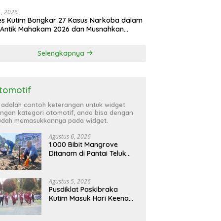
atta Utara
31, 2026
es Kutim Bongkar 27 Kasus Narkoba dalam
 Antik Mahakam 2026 dan Musnahkan
,99 Gram Sabu
Selengkapnya
tomotif
i adalah contoh keterangan untuk widget
ngan kategori otomotif, anda bisa dengan
dah memasukkannya pada widget.
Agustus 6, 2026
1.000 Bibit Mangrove
Ditanam di Pantai Teluk
Lingga Kutim, KPC Dukung
Pelestarian Pesisir
Agustus 5, 2026
Pusdiklat Paskibraka
Kutim Masuk Hari Keenam,
Latihan Makin Intensif
Jelang Upacara 17 Agustus