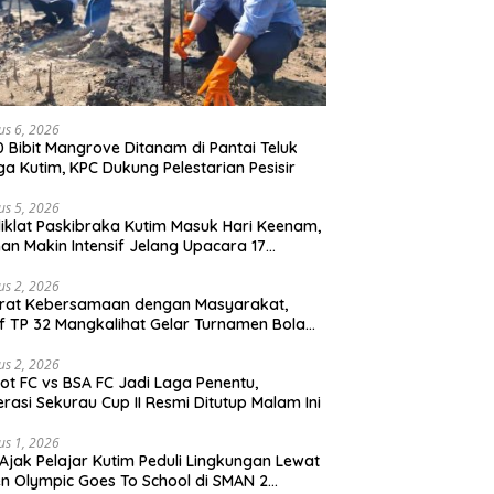
us 6, 2026
0 Bibit Mangrove Ditanam di Pantai Teluk
ga Kutim, KPC Dukung Pelestarian Pesisir
us 5, 2026
iklat Paskibraka Kutim Masuk Hari Keenam,
han Makin Intensif Jelang Upacara 17
tus
us 2, 2026
erat Kebersamaan dengan Masyarakat,
if TP 32 Mangkalihat Gelar Turnamen Bola
 Danbrigif Cup I
us 2, 2026
iot FC vs BSA FC Jadi Laga Penentu,
rasi Sekurau Cup II Resmi Ditutup Malam Ini
us 1, 2026
Ajak Pelajar Kutim Peduli Lingkungan Lewat
n Olympic Goes To School di SMAN 2