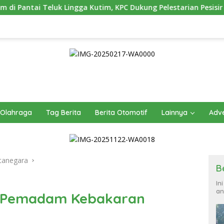
Kutim, KPC Dukung Pelestarian Pesisir
Pusdiklat Paskib
Olahraga
Tag Berita
Berita Otomotif
Lainnya
Adve
tanegara
B
In
an
 Pemadam Kebakaran