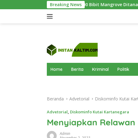
Langsung
1.000 Bibit Mangrove Ditanam di Pantai Teluk Lingga 
Breaking News
ke
konten
Home
Berita
Kriminal
Politik
Beranda
Advetorial
Diskominfo Kutai Kar
Advetorial
,
Diskominfo Kutai Kartanegara
Menyiapkan Relawan
Admin
November 2, 2023