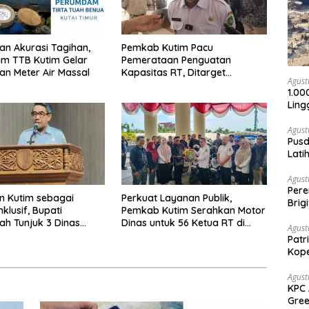
an Akurasi Tagihan,
Pemkab Kutim Pacu
m TTB Kutim Gelar
Pemerataan Penguatan
an Meter Air Massal
Kapasitas RT, Ditarget
Agust
Rampung Tahun 2026
1.00
Ling
Agust
Pusd
Lati
Agus
Agust
Per
n Kutim sebagai
Perkuat Layanan Publik,
Brig
klusif, Bupati
Pemkab Kutim Serahkan Motor
Voli
ah Tunjuk 3 Dinas
Dinas untuk 56 Ketua RT di
Agust
 Dinas Pengampu HDI
Teluk Lingga
Patr
Kope
Agust
KPC 
Gree