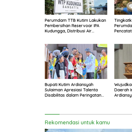
Perumdam TTB Kutim Lakukan
Tingkatk
Pembersihan Reservoar IPA
Perumda
Kudungga, Distribusi Air
Pencatat
Sementara Terganggu
Bupati Kutim Ardiansyah
Wujudka
Sulaiman Apresiasi Talenta
Daerah In
Disabilitas dalam Peringatan
Ardiansy
HDI 2025
sebagai
2026
Rekomendasi untuk kamu