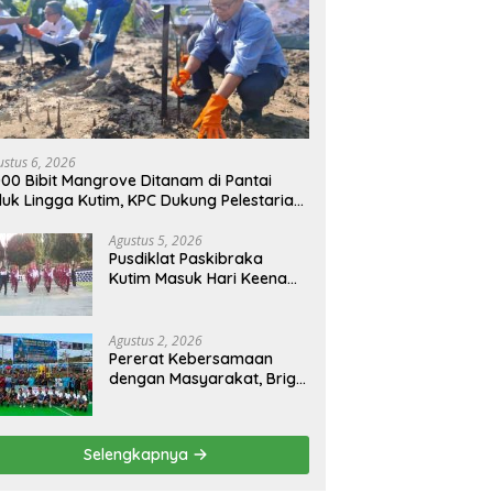
ustus 6, 2026
000 Bibit Mangrove Ditanam di Pantai
luk Lingga Kutim, KPC Dukung Pelestarian
sisir
Agustus 5, 2026
Pusdiklat Paskibraka
Kutim Masuk Hari Keenam,
Latihan Makin Intensif
Jelang Upacara 17 Agustus
Agustus 2, 2026
Pererat Kebersamaan
dengan Masyarakat, Brigif
TP 32 Mangkalihat Gelar
Turnamen Bola Voli
Danbrigif Cup I
Selengkapnya