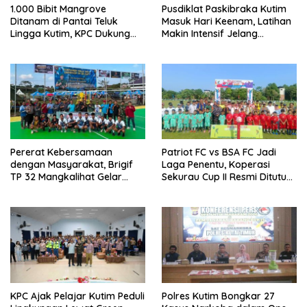
1.000 Bibit Mangrove
Pusdiklat Paskibraka Kutim
Ditanam di Pantai Teluk
Masuk Hari Keenam, Latihan
Lingga Kutim, KPC Dukung
Makin Intensif Jelang
Pelestarian Pesisir
Upacara 17 Agustus
Pererat Kebersamaan
Patriot FC vs BSA FC Jadi
dengan Masyarakat, Brigif
Laga Penentu, Koperasi
TP 32 Mangkalihat Gelar
Sekurau Cup II Resmi Ditutup
Turnamen Bola Voli Danbrigif
Malam Ini
Cup I
KPC Ajak Pelajar Kutim Peduli
Polres Kutim Bongkar 27