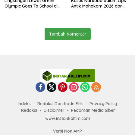
Lingkungan Lewat Green
Kasus Narkoba dalam Ops
Olympic Goes To School di
Antik Mahakam 2026 dan
SMAN 2 Sangatta Utara
Musnahkan 885,99 Gram
Sabu
Tambah Komentar
Indeks
Redaksi Dan Kode Etik
Privacy Policy
Redaksi
Disclaimer
Pedoman Media Siber
www.instankaltim.com
Versi Non AMP