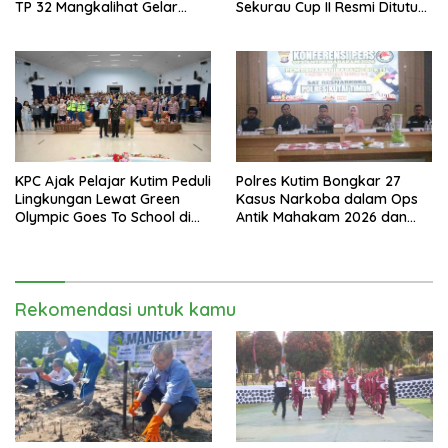
TP 32 Mangkalihat Gelar
Sekurau Cup II Resmi Ditutup
Turnamen Bola Voli Danbrigif
Malam Ini
Cup I
KPC Ajak Pelajar Kutim Peduli
Polres Kutim Bongkar 27
Lingkungan Lewat Green
Kasus Narkoba dalam Ops
Olympic Goes To School di
Antik Mahakam 2026 dan
SMAN 2 Sangatta Utara
Musnahkan 885,99 Gram
Sabu
Rekomendasi untuk kamu