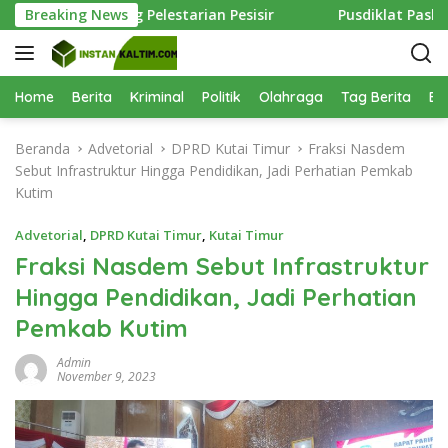
L
 KPC Dukung Pelestarian Pesisir
Breaking News
Pusdiklat Paskibraka K
a
n
g
s
Home
Berita
Kriminal
Politik
Olahraga
Tag Berita
Be
u
n
Beranda
Advetorial
DPRD Kutai Timur
Fraksi Nasdem
g
Sebut Infrastruktur Hingga Pendidikan, Jadi Perhatian Pemkab
k
Kutim
e
k
Advetorial
,
DPRD Kutai Timur
,
Kutai Timur
o
Fraksi Nasdem Sebut Infrastruktur
n
Hingga Pendidikan, Jadi Perhatian
t
e
Pemkab Kutim
n
Admin
November 9, 2023