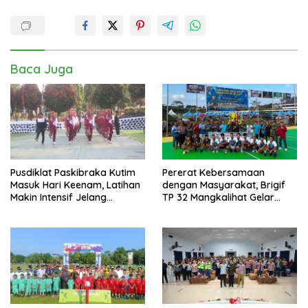
Baca Juga
Pusdiklat Paskibraka Kutim
Pererat Kebersamaan
Masuk Hari Keenam, Latihan
dengan Masyarakat, Brigif
Makin Intensif Jelang
TP 32 Mangkalihat Gelar
Upacara 17 Agustus
Turnamen Bola Voli Danbrigif
Cup I