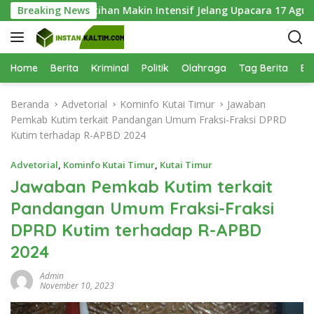
L
Keenam, Latihan Makin Intensif Jelang Upacara 17 Agustus
Breaking News
a
n
g
s
Home
Berita
Kriminal
Politik
Olahraga
Tag Berita
Be
u
n
Beranda
Advetorial
Kominfo Kutai Timur
Jawaban
g
Pemkab Kutim terkait Pandangan Umum Fraksi-Fraksi DPRD
k
Kutim terhadap R-APBD 2024
e
k
Advetorial
,
Kominfo Kutai Timur
,
Kutai Timur
o
Jawaban Pemkab Kutim terkait
n
Pandangan Umum Fraksi-Fraksi
t
e
DPRD Kutim terhadap R-APBD
n
2024
Admin
November 10, 2023