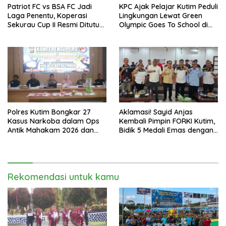
Patriot FC vs BSA FC Jadi
KPC Ajak Pelajar Kutim Peduli
Laga Penentu, Koperasi
Lingkungan Lewat Green
Sekurau Cup II Resmi Ditutup
Olympic Goes To School di
Malam Ini
SMAN 2 Sangatta Utara
Polres Kutim Bongkar 27
Aklamasi! Sayid Anjas
Kasus Narkoba dalam Ops
Kembali Pimpin FORKI Kutim,
Antik Mahakam 2026 dan
Bidik 5 Medali Emas dengan
Musnahkan 885,99 Gram
Atlet Lokal
Sabu
Rekomendasi untuk kamu