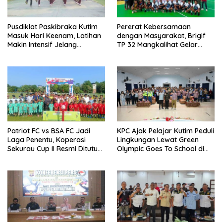
Pusdiklat Paskibraka Kutim
Pererat Kebersamaan
Masuk Hari Keenam, Latihan
dengan Masyarakat, Brigif
Makin Intensif Jelang
TP 32 Mangkalihat Gelar
Upacara 17 Agustus
Turnamen Bola Voli Danbrigif
Cup I
Patriot FC vs BSA FC Jadi
KPC Ajak Pelajar Kutim Peduli
Laga Penentu, Koperasi
Lingkungan Lewat Green
Sekurau Cup II Resmi Ditutup
Olympic Goes To School di
Malam Ini
SMAN 2 Sangatta Utara