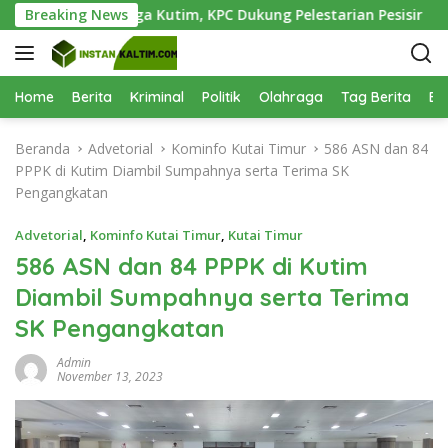
L
i Teluk Lingga Kutim, KPC Dukung Pelestarian Pesisir
Breaking News
P
a
n
g
s
Home
Berita
Kriminal
Politik
Olahraga
Tag Berita
Be
u
n
Beranda
Advetorial
Kominfo Kutai Timur
586 ASN dan 84
g
PPPK di Kutim Diambil Sumpahnya serta Terima SK
k
Pengangkatan
e
k
Advetorial
,
Kominfo Kutai Timur
,
Kutai Timur
o
586 ASN dan 84 PPPK di Kutim
n
Diambil Sumpahnya serta Terima
t
e
SK Pengangkatan
n
Admin
November 13, 2023