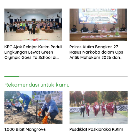
Turnamen Bola Voli Danbrigif
Malam Ini
Cup I
KPC Ajak Pelajar Kutim Peduli
Polres Kutim Bongkar 27
Lingkungan Lewat Green
Kasus Narkoba dalam Ops
Olympic Goes To School di
Antik Mahakam 2026 dan
SMAN 2 Sangatta Utara
Musnahkan 885,99 Gram
Sabu
Rekomendasi untuk kamu
1.000 Bibit Mangrove
Pusdiklat Paskibraka Kutim