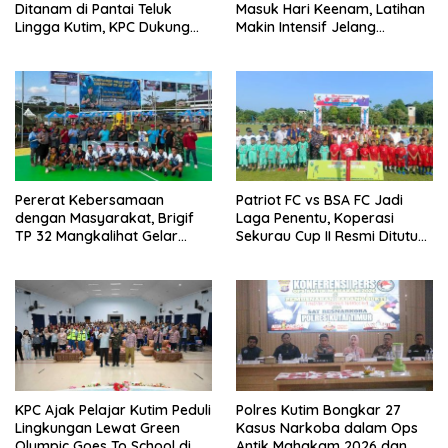
Ditanam di Pantai Teluk
Masuk Hari Keenam, Latihan
Lingga Kutim, KPC Dukung
Makin Intensif Jelang
Pelestarian Pesisir
Upacara 17 Agustus
Pererat Kebersamaan
Patriot FC vs BSA FC Jadi
dengan Masyarakat, Brigif
Laga Penentu, Koperasi
TP 32 Mangkalihat Gelar
Sekurau Cup II Resmi Ditutup
Turnamen Bola Voli Danbrigif
Malam Ini
Cup I
KPC Ajak Pelajar Kutim Peduli
Polres Kutim Bongkar 27
Lingkungan Lewat Green
Kasus Narkoba dalam Ops
Olympic Goes To School di
Antik Mahakam 2026 dan