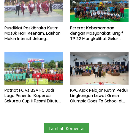
Pusdiklat Paskibraka Kutim
Pererat Kebersamaan
Masuk Hari Keenam, Latihan
dengan Masyarakat, Brigif
Makin Intensif Jelang
TP 32 Mangkalihat Gelar
Upacara 17 Agustus
Turnamen Bola Voli Danbrigif
Cup I
Patriot FC vs BSA FC Jadi
KPC Ajak Pelajar Kutim Peduli
Laga Penentu, Koperasi
Lingkungan Lewat Green
Sekurau Cup II Resmi Ditutup
Olympic Goes To School di
Malam Ini
SMAN 2 Sangatta Utara
Tambah Komentar