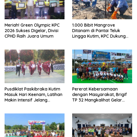
Meriah! Green Olympic KPC
1.000 Bibit Mangrove
2026 Sukses Digelar, Divisi
Ditanam di Pantai Teluk
CPHD Raih Juara Umum
Lingga Kutim, KPC Dukung
Pelestarian Pesisir
Pusdiklat Paskibraka Kutim
Pererat Kebersamaan
Masuk Hari Keenam, Latihan
dengan Masyarakat, Brigif
Makin Intensif Jelang
TP 32 Mangkalihat Gelar
Upacara 17 Agustus
Turnamen Bola Voli Danbrigif
Cup I