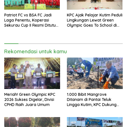
Patriot FC vs BSA FC Jadi
KPC Ajak Pelajar Kutim Peduli
Laga Penentu, Koperasi
Lingkungan Lewat Green
Sekurau Cup II Resmi Ditutup
Olympic Goes To School di
Malam Ini
SMAN 2 Sangatta Utara
Rekomendasi untuk kamu
Meriah! Green Olympic KPC
1.000 Bibit Mangrove
2026 Sukses Digelar, Divisi
Ditanam di Pantai Teluk
CPHD Raih Juara Umum
Lingga Kutim, KPC Dukung
Pelestarian Pesisir