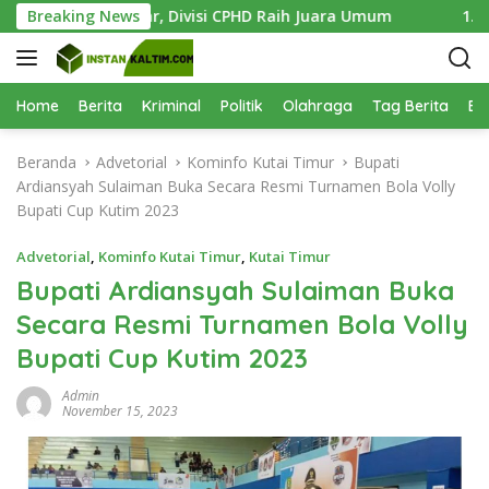
L
Sukses Digelar, Divisi CPHD Raih Juara Umum
Breaking News
1.000 Bibi
a
n
g
s
Home
Berita
Kriminal
Politik
Olahraga
Tag Berita
Be
u
n
Beranda
Advetorial
Kominfo Kutai Timur
Bupati
g
Ardiansyah Sulaiman Buka Secara Resmi Turnamen Bola Volly
k
Bupati Cup Kutim 2023
e
k
Advetorial
,
Kominfo Kutai Timur
,
Kutai Timur
o
Bupati Ardiansyah Sulaiman Buka
n
Secara Resmi Turnamen Bola Volly
t
e
Bupati Cup Kutim 2023
n
Admin
November 15, 2023