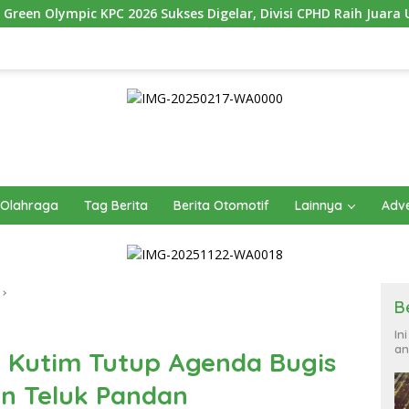
6 Sukses Digelar, Divisi CPHD Raih Juara Umum
1.000 Bi
Olahraga
Tag Berita
Berita Otomotif
Lainnya
Adve
B
In
an
 Kutim Tutup Agenda Bugis
n Teluk Pandan