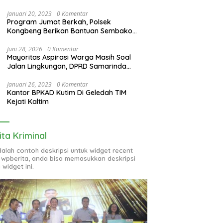
Januari 20, 2023
0 Komentar
Program Jumat Berkah, Polsek
Kongbeng Berikan Bantuan Sembako
bagi Warga Kurang Mampu dan Anak
Yatim
Juni 28, 2026
0 Komentar
Mayoritas Aspirasi Warga Masih Soal
Jalan Lingkungan, DPRD Samarinda
Evaluasi Program OPD
Januari 26, 2023
0 Komentar
Kantor BPKAD Kutim Di Geledah TIM
Kejati Kaltim
ita Kriminal
adalah contoh deskripsi untuk widget recent
 wpberita, anda bisa memasukkan deskripsi
 widget ini.