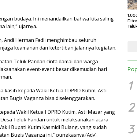
1.00
ngan budaya. Ini menandailkan bahwa kita saling
Dita
 lain,” ujarnya.
Telu
KPC
Pele
n, Andi Herman Fadli menghimbau seluruh
njaga keamanan dan ketertiban jalannya kegiatan.
matan Teluk Pandan cinta damai dan warga
aksanakan event-event besar dikemudian hari
Pop
rman.
1
 kasih kepada Wakil Ketua I DPRD Kutim, Asti
atan Bugis Vaganza bisa diselenggarakan.
2
 kepada Wakil Ketua I DPRD Kutim, Asti Mazar yang
Desa Teluk Pandan untuk melaksanakan acara
3
Wakil Bupati Kutim Kasmidi Bulang, yang sudah
n Bugis Vaganza ini,” pungkasnya.(Adv).