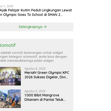
us 1, 2026
Ajak Pelajar Kutim Peduli Lingkungan Lewat
n Olympic Goes To School di SMAN 2
atta Utara
Selengkapnya
tomotif
i adalah contoh keterangan untuk widget
ngan kategori otomotif, anda bisa dengan
dah memasukkannya pada widget.
Agustus 8, 2026
Meriah! Green Olympic KPC
2026 Sukses Digelar, Divisi
CPHD Raih Juara Umum
Agustus 6, 2026
1.000 Bibit Mangrove
Ditanam di Pantai Teluk
Lingga Kutim, KPC Dukung
Pelestarian Pesisir