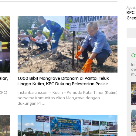
Agust
KPC 
Gree
Sang
O
In
de
mu
lar,
1.000 Bibit Mangrove Ditanam di Pantai Teluk
Lingga Kutim, KPC Dukung Pelestarian Pesisir
KPC)
Instankaltim.com – Kutim – Pemuda Kutai Timur (Kutim)
i…
bersama Komunitas Alien Mangrove dengan
dukungan PT…