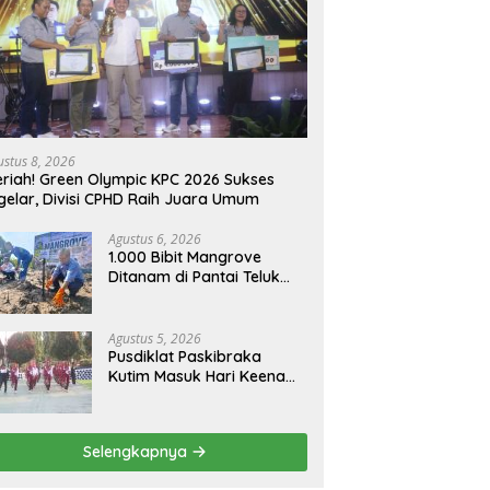
ustus 8, 2026
riah! Green Olympic KPC 2026 Sukses
gelar, Divisi CPHD Raih Juara Umum
Agustus 6, 2026
1.000 Bibit Mangrove
Ditanam di Pantai Teluk
Lingga Kutim, KPC Dukung
Pelestarian Pesisir
Agustus 5, 2026
Pusdiklat Paskibraka
Kutim Masuk Hari Keenam,
Latihan Makin Intensif
Jelang Upacara 17 Agustus
Selengkapnya