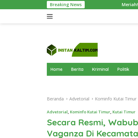
Langsung
Breaking News
Meriah! Green Olympic KPC 202
ke
konten
Home
Berita
Kriminal
Politik
Beranda
Advetorial
Kominfo Kutai Timur
Advetorial
,
Kominfo Kutai Timur
,
Kutai Timur
Secara Resmi, Wabub
Vaganza Di Kecamata