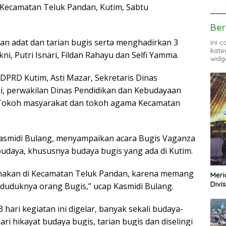
Kecamatan Teluk Pandan, Kutim, Sabtu
Ber
an adat dan tarian bugis serta menghadirkan 3
Ini 
kate
ni, Putri Isnari, Fildan Rahayu dan Selfi Yamma.
widg
 I DPRD Kutim, Asti Mazar, Sekretaris Dinas
ani, perwakilan Dinas Pendidikan dan Kebudayaan
, Tokoh masyarakat dan tokoh agama Kecamatan
Kasmidi Bulang, menyampaikan acara Bugis Vaganza
udaya, khususnya budaya bugis yang ada di Kutim.
aksanakan di Kecamatan Teluk Pandan, karena memang
Meri
Divi
nduduknya orang Bugis,” ucap Kasmidi Bulang.
ari kegiatan ini digelar, banyak sekali budaya-
ri hikayat budaya bugis, tarian bugis dan diselingi