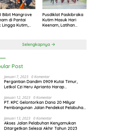
0 Bibit Mangrove
Pusdiklat Paskibraka
nam di Pantai
Kutim Masuk Hari
k Lingga Kutim,
Keenam, Latihan
 Dukung
Makin Intensif Jelang
starian Pesisir
Upacara 17 Agustus
Selengkapnya
ular Post
Januari 7, 2023
0 Komentar
Pergantian Dandim 0909 Kutai Timur,
Letkol Czi Heru Aprianto Harap
Silahturahmi Tetap Berjalan
Januari 12, 2023
0 Komentar
PT. KPC Gelontorkan Dana 20 Miliyar
Pembangunan Jalan Pendekat Pelabuhan
Sangatta Kenyamukan
Januari 13, 2023
0 Komentar
Akses Jalan Pelabuhan Kenyamukan
Ditargetkan Selesai Akhir Tahun 2023