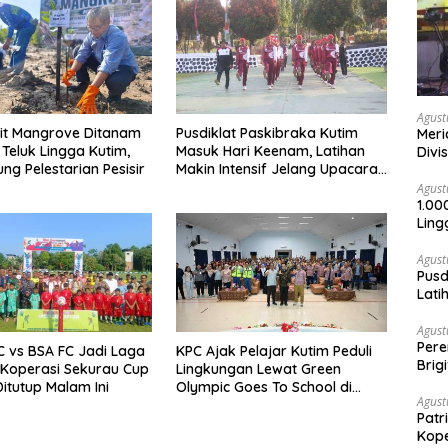
Agust
bit Mangrove Ditanam
Pusdiklat Paskibraka Kutim
Meri
 Teluk Lingga Kutim,
Masuk Hari Keenam, Latihan
Divi
ng Pelestarian Pesisir
Makin Intensif Jelang Upacara
17 Agustus
Agust
1.00
Ling
Agust
Pusd
Lati
Agus
Agust
Per
FC vs BSA FC Jadi Laga
KPC Ajak Pelajar Kutim Peduli
Brig
 Koperasi Sekurau Cup
Lingkungan Lewat Green
Voli
Ditutup Malam Ini
Olympic Goes To School di
Agust
SMAN 2 Sangatta Utara
Patr
Kope