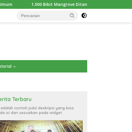
bit Mangrove Ditanam di Pantai Teluk Lingga Kutim, KPC Dukung 
torial
erita Terbaru
i adalah contoh judul deskripsi yang bisa
da isi dan sesuaikan pada widget