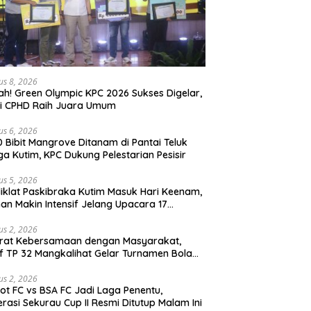
us 8, 2026
ah! Green Olympic KPC 2026 Sukses Digelar,
si CPHD Raih Juara Umum
us 6, 2026
0 Bibit Mangrove Ditanam di Pantai Teluk
ga Kutim, KPC Dukung Pelestarian Pesisir
us 5, 2026
iklat Paskibraka Kutim Masuk Hari Keenam,
han Makin Intensif Jelang Upacara 17
tus
us 2, 2026
erat Kebersamaan dengan Masyarakat,
if TP 32 Mangkalihat Gelar Turnamen Bola
 Danbrigif Cup I
us 2, 2026
iot FC vs BSA FC Jadi Laga Penentu,
rasi Sekurau Cup II Resmi Ditutup Malam Ini