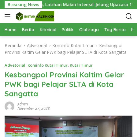
L
 Hari Keenam, Latihan Makin Intensif Jelang Upacara 17 Agustu
Breaking News
a
n
g
s
Home
Berita
Kriminal
Politik
Olahraga
Tag Berita
Be
u
n
Beranda
Advetorial
Kominfo Kutai Timur
Kesbangpol
g
Provinsi Kaltim Gelar PWK bagi Pelajar SLTA di Kota Sangatta
k
e
Advetorial
,
Kominfo Kutai Timur
,
Kutai Timur
k
Kesbangpol Provinsi Kaltim Gelar
o
PWK bagi Pelajar SLTA di Kota
n
t
Sangatta
e
n
Admin
November 27, 2023