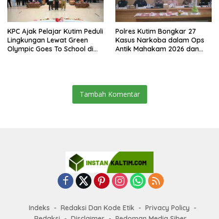
KPC Ajak Pelajar Kutim Peduli
Polres Kutim Bongkar 27
Lingkungan Lewat Green
Kasus Narkoba dalam Ops
Olympic Goes To School di
Antik Mahakam 2026 dan
SMAN 2 Sangatta Utara
Musnahkan 885,99 Gram
Sabu
Tambah Komentar
Indeks
Redaksi Dan Kode Etik
Privacy Policy
Redaksi
Disclaimer
Pedoman Media Siber