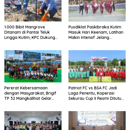
1.000 Bibit Mangrove
Pusdiklat Paskibraka Kutim
Ditanam di Pantai Teluk
Masuk Hari Keenam, Latihan
Lingga Kutim, KPC Dukung
Makin Intensif Jelang
Pelestarian Pesisir
Upacara 17 Agustus
Pererat Kebersamaan
Patriot FC vs BSA FC Jadi
dengan Masyarakat, Brigif
Laga Penentu, Koperasi
TP 32 Mangkalihat Gelar
Sekurau Cup II Resmi Ditutup
Turnamen Bola Voli Danbrigif
Malam Ini
Cup I