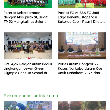
Pererat Kebersamaan
Patriot FC vs BSA FC Jadi
dengan Masyarakat, Brigif
Laga Penentu, Koperasi
TP 32 Mangkalihat Gelar
Sekurau Cup II Resmi Ditutup
Turnamen Bola Voli Danbrigif
Malam Ini
Cup I
KPC Ajak Pelajar Kutim Peduli
Polres Kutim Bongkar 27
Lingkungan Lewat Green
Kasus Narkoba dalam Ops
Olympic Goes To School di
Antik Mahakam 2026 dan
SMAN 2 Sangatta Utara
Musnahkan 885,99 Gram
Sabu
Rekomendasi untuk kamu