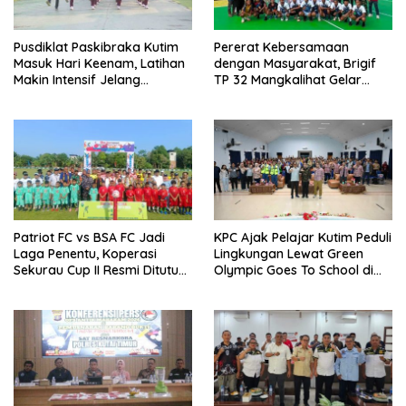
Pusdiklat Paskibraka Kutim
Pererat Kebersamaan
Masuk Hari Keenam, Latihan
dengan Masyarakat, Brigif
Makin Intensif Jelang
TP 32 Mangkalihat Gelar
Upacara 17 Agustus
Turnamen Bola Voli Danbrigif
Cup I
Patriot FC vs BSA FC Jadi
KPC Ajak Pelajar Kutim Peduli
Laga Penentu, Koperasi
Lingkungan Lewat Green
Sekurau Cup II Resmi Ditutup
Olympic Goes To School di
Malam Ini
SMAN 2 Sangatta Utara