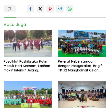
Baca Juga
Pusdiklat Paskibraka Kutim
Pererat Kebersamaan
Masuk Hari Keenam, Latihan
dengan Masyarakat, Brigif
Makin Intensif Jelang
TP 32 Mangkalihat Gelar
Upacara 17 Agustus
Turnamen Bola Voli Danbrigif
Cup I