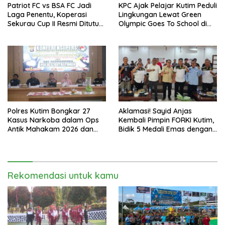
Patriot FC vs BSA FC Jadi
KPC Ajak Pelajar Kutim Peduli
Laga Penentu, Koperasi
Lingkungan Lewat Green
Sekurau Cup II Resmi Ditutup
Olympic Goes To School di
Malam Ini
SMAN 2 Sangatta Utara
Polres Kutim Bongkar 27
Aklamasi! Sayid Anjas
Kasus Narkoba dalam Ops
Kembali Pimpin FORKI Kutim,
Antik Mahakam 2026 dan
Bidik 5 Medali Emas dengan
Musnahkan 885,99 Gram
Atlet Lokal
Sabu
Rekomendasi untuk kamu