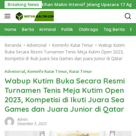
L
Keenam, Latihan Makin Intensif Jelang Upacara 17 Agustus
Breaking News
a
n
g
s
Home
Berita
Kriminal
Politik
Olahraga
Tag Berita
Be
u
n
Beranda
Advetorial
Kominfo Kutai Timur
Wabup Kutim
g
Buka Secara Resmi Turnamen Tenis Meja Kutim Open 2023,
k
Kompetisi di Ikuti Juara Sea Games dan Juara Junior di Qatar
e
k
Advetorial
,
Kominfo Kutai Timur
,
Kutai Timur
o
Wabup Kutim Buka Secara Resmi
n
Turnamen Tenis Meja Kutim Open
t
e
2023, Kompetisi di Ikuti Juara Sea
n
Games dan Juara Junior di Qatar
Admin
Desember 3, 2023