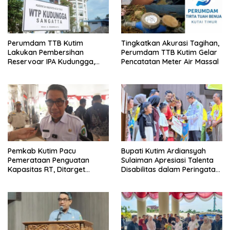
Perumdam TTB Kutim
Tingkatkan Akurasi Tagihan,
Lakukan Pembersihan
Perumdam TTB Kutim Gelar
Reservoar IPA Kudungga,
Pencatatan Meter Air Massal
Distribusi Air Sementara
Terganggu
Pemkab Kutim Pacu
Bupati Kutim Ardiansyah
Pemerataan Penguatan
Sulaiman Apresiasi Talenta
Kapasitas RT, Ditarget
Disabilitas dalam Peringatan
Rampung Tahun 2026
HDI 2025