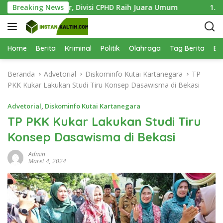
L
ukses Digelar, Divisi CPHD Raih Juara Umum
Breaking News
1.000 Bibi
a
n
g
s
Home
Berita
Kriminal
Politik
Olahraga
Tag Berita
Be
u
n
Beranda
Advetorial
Diskominfo Kutai Kartanegara
TP
g
PKK Kukar Lakukan Studi Tiru Konsep Dasawisma di Bekasi
k
e
Advetorial
,
Diskominfo Kutai Kartanegara
k
TP PKK Kukar Lakukan Studi Tiru
o
Konsep Dasawisma di Bekasi
n
t
Admin
e
Maret 4, 2024
n