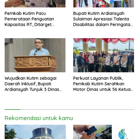
Pemkab Kutim Pacu
Bupati Kutim Ardiansyah
Pemerataan Penguatan
Sulaiman Apresiasi Talenta
Kapasitas RT, Ditarget
Disabilitas dalam Peringatan
Rampung Tahun 2026
HDI 2025
Wujudkan Kutim sebagai
Perkuat Layanan Publik,
Daerah Inklusif, Bupati
Pemkab Kutim Serahkan
Ardiansyah Tunjuk 3 Dinas
Motor Dinas untuk 56 Ketua
sebagai Dinas Pengampu HDI
RT di Teluk Lingga
2026
Rekomendasi untuk kamu