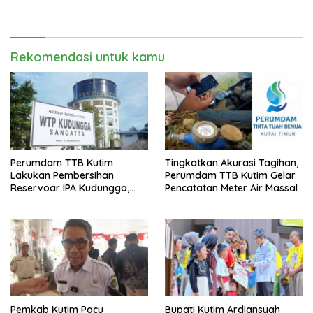
sebagai Dinas Pengampu HDI
RT di Teluk Lingga
2026
Rekomendasi untuk kamu
Perumdam TTB Kutim
Tingkatkan Akurasi Tagihan,
Lakukan Pembersihan
Perumdam TTB Kutim Gelar
Reservoar IPA Kudungga,
Pencatatan Meter Air Massal
Distribusi Air Sementara
Terganggu
Pemkab Kutim Pacu
Bupati Kutim Ardiansyah