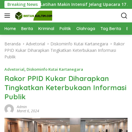
L
i Keenam, Latihan Makin Intensif Jelang Upacara 17 Agustus
Breaking News
a
n
g
s
Home
Berita
Kriminal
Politik
Olahraga
Tag Berita
Be
u
n
Beranda
Advetorial
Diskominfo Kutai Kartanegara
Rakor
g
PPID Kukar Diharapkan Tingkatkan Keterbukaan Informasi
k
Publik
e
k
Advetorial
,
Diskominfo Kutai Kartanegara
o
Rakor PPID Kukar Diharapkan
n
Tingkatkan Keterbukaan Informasi
t
e
Publik
n
Admin
Maret 6, 2024