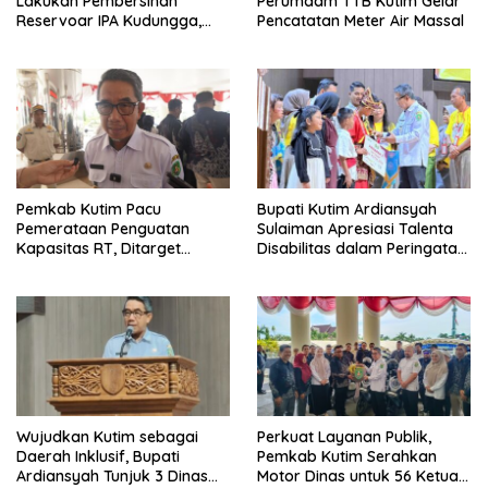
Lakukan Pembersihan
Perumdam TTB Kutim Gelar
Reservoar IPA Kudungga,
Pencatatan Meter Air Massal
Distribusi Air Sementara
Terganggu
Pemkab Kutim Pacu
Bupati Kutim Ardiansyah
Pemerataan Penguatan
Sulaiman Apresiasi Talenta
Kapasitas RT, Ditarget
Disabilitas dalam Peringatan
Rampung Tahun 2026
HDI 2025
Wujudkan Kutim sebagai
Perkuat Layanan Publik,
Daerah Inklusif, Bupati
Pemkab Kutim Serahkan
Ardiansyah Tunjuk 3 Dinas
Motor Dinas untuk 56 Ketua