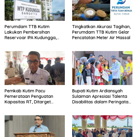
Perumdam TTB Kutim
Tingkatkan Akurasi Tagihan,
Lakukan Pembersihan
Perumdam TTB Kutim Gelar
Reservoar IPA Kudungga,
Pencatatan Meter Air Massal
Distribusi Air Sementara
Terganggu
Pemkab Kutim Pacu
Bupati Kutim Ardiansyah
Pemerataan Penguatan
Sulaiman Apresiasi Talenta
Kapasitas RT, Ditarget
Disabilitas dalam Peringatan
Rampung Tahun 2026
HDI 2025