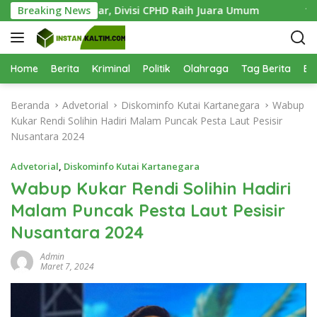
L
ukses Digelar, Divisi CPHD Raih Juara Umum
Breaking News
1.000 Bibi
a
n
g
s
Home
Berita
Kriminal
Politik
Olahraga
Tag Berita
Be
u
n
Beranda
Advetorial
Diskominfo Kutai Kartanegara
Wabup
g
Kukar Rendi Solihin Hadiri Malam Puncak Pesta Laut Pesisir
k
Nusantara 2024
e
k
Advetorial
,
Diskominfo Kutai Kartanegara
o
Wabup Kukar Rendi Solihin Hadiri
n
Malam Puncak Pesta Laut Pesisir
t
e
Nusantara 2024
n
Admin
Maret 7, 2024