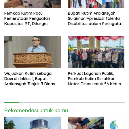
Pemkab Kutim Pacu
Bupati Kutim Ardiansyah
Pemerataan Penguatan
Sulaiman Apresiasi Talenta
Kapasitas RT, Ditarget
Disabilitas dalam Peringatan
Rampung Tahun 2026
HDI 2025
Wujudkan Kutim sebagai
Perkuat Layanan Publik,
Daerah Inklusif, Bupati
Pemkab Kutim Serahkan
Ardiansyah Tunjuk 3 Dinas
Motor Dinas untuk 56 Ketua
sebagai Dinas Pengampu HDI
RT di Teluk Lingga
2026
Rekomendasi untuk kamu