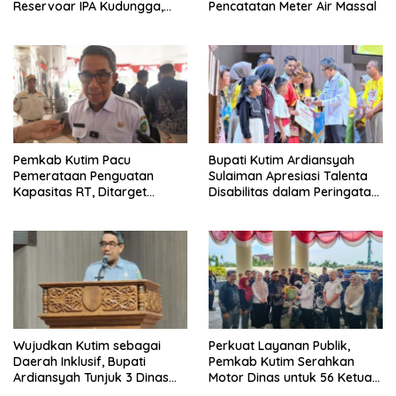
Reservoar IPA Kudungga,
Pencatatan Meter Air Massal
Distribusi Air Sementara
Terganggu
Pemkab Kutim Pacu
Bupati Kutim Ardiansyah
Pemerataan Penguatan
Sulaiman Apresiasi Talenta
Kapasitas RT, Ditarget
Disabilitas dalam Peringatan
Rampung Tahun 2026
HDI 2025
Wujudkan Kutim sebagai
Perkuat Layanan Publik,
Daerah Inklusif, Bupati
Pemkab Kutim Serahkan
Ardiansyah Tunjuk 3 Dinas
Motor Dinas untuk 56 Ketua
sebagai Dinas Pengampu HDI
RT di Teluk Lingga