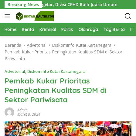
L
26 Sukses Digelar, Divisi CPHD Raih Juara Umum
Breaking News
1.000 
a
n
g
s
Home
Berita
Kriminal
Politik
Olahraga
Tag Berita
Be
u
n
Beranda
Advetorial
Diskominfo Kutai Kartanegara
g
Pemkab Kukar Prioritas Peningkatan Kualitas SDM di Sektor
k
Pariwisata
e
k
Advetorial
,
Diskominfo Kutai Kartanegara
o
Pemkab Kukar Prioritas
n
Peningkatan Kualitas SDM di
t
e
Sektor Pariwisata
n
Admin
Maret 8, 2024