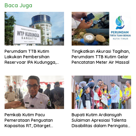
Baca Juga
Perumdam TTB Kutim
Tingkatkan Akurasi Tagihan,
Lakukan Pembersihan
Perumdam TTB Kutim Gelar
Reservoar IPA Kudungga,
Pencatatan Meter Air Massal
Distribusi Air Sementara
Terganggu
Pemkab Kutim Pacu
Bupati Kutim Ardiansyah
Pemerataan Penguatan
Sulaiman Apresiasi Talenta
Kapasitas RT, Ditarget
Disabilitas dalam Peringatan
Rampung Tahun 2026
HDI 2025