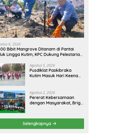
ustus 6, 2026
000 Bibit Mangrove Ditanam di Pantai
luk Lingga Kutim, KPC Dukung Pelestarian
sisir
Agustus 5, 2026
Pusdiklat Paskibraka
Kutim Masuk Hari Keenam,
Latihan Makin Intensif
Jelang Upacara 17 Agustus
Agustus 2, 2026
Pererat Kebersamaan
dengan Masyarakat, Brigif
TP 32 Mangkalihat Gelar
Turnamen Bola Voli
Danbrigif Cup I
Selengkapnya