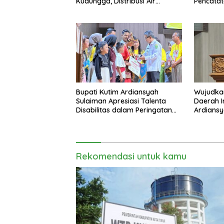
Kudungga, Distribusi Air
Pencatat
Sementara Terganggu
Bupati Kutim Ardiansyah
Wujudka
Sulaiman Apresiasi Talenta
Daerah In
Disabilitas dalam Peringatan
Ardiansy
HDI 2025
sebagai
2026
Rekomendasi untuk kamu