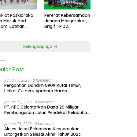
iklat Paskibraka
Pererat Kebersamaan
m Masuk Hari
dengan Masyarakat,
am, Latihan
Brigif TP 32
n Intensif Jelang
Mangkalihat Gelar
ara 17 Agustus
Turnamen Bola Voli
Danbrigif Cup I
Selengkapnya
ular Post
Januari 7, 2023
0 Komentar
Pergantian Dandim 0909 Kutai Timur,
Letkol Czi Heru Aprianto Harap
Silahturahmi Tetap Berjalan
Januari 12, 2023
0 Komentar
PT. KPC Gelontorkan Dana 20 Miliyar
Pembangunan Jalan Pendekat Pelabuhan
Sangatta Kenyamukan
Januari 13, 2023
0 Komentar
Akses Jalan Pelabuhan Kenyamukan
Ditargetkan Selesai Akhir Tahun 2023