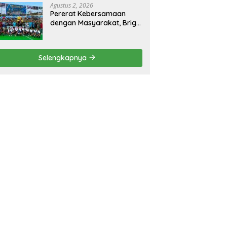
Agustus 2, 2026
Pererat Kebersamaan
dengan Masyarakat, Brigif
TP 32 Mangkalihat Gelar
Turnamen Bola Voli
Danbrigif Cup I
Selengkapnya