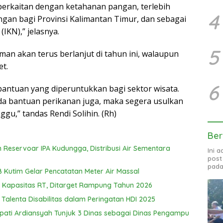
 berkaitan dengan ketahanan pangan, terlebih
4
an bagi Provinsi Kalimantan Timur, dan sebagai
IKN),” jelasnya.
5
n akan terus berlanjut di tahun ini, walaupun
t.
6
antuan yang diperuntukkan bagi sektor wisata.
da bantuan perikanan juga, maka segera usulkan
gu,” tandas Rendi Solihin. (Rh)
Ber
eservoar IPA Kudungga, Distribusi Air Sementara
Ini 
post
pada
Kutim Gelar Pencatatan Meter Air Massal
Kapasitas RT, Ditarget Rampung Tahun 2026
 Talenta Disabilitas dalam Peringatan HDI 2025
upati Ardiansyah Tunjuk 3 Dinas sebagai Dinas Pengampu