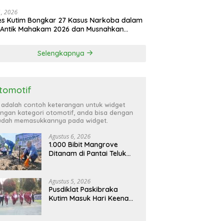
atta Utara
31, 2026
es Kutim Bongkar 27 Kasus Narkoba dalam
 Antik Mahakam 2026 dan Musnahkan
,99 Gram Sabu
Selengkapnya
tomotif
i adalah contoh keterangan untuk widget
ngan kategori otomotif, anda bisa dengan
dah memasukkannya pada widget.
Agustus 6, 2026
1.000 Bibit Mangrove
Ditanam di Pantai Teluk
Lingga Kutim, KPC Dukung
Pelestarian Pesisir
Agustus 5, 2026
Pusdiklat Paskibraka
Kutim Masuk Hari Keenam,
Latihan Makin Intensif
Jelang Upacara 17 Agustus