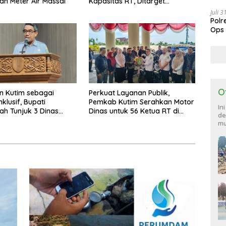
an Meter Air Massal
Kapasitas RT, Ditarget
Sang
Rampung Tahun 2026
Juli 
Polr
Ops
885
O
n Kutim sebagai
Perkuat Layanan Publik,
klusif, Bupati
Pemkab Kutim Serahkan Motor
In
ah Tunjuk 3 Dinas
Dinas untuk 56 Ketua RT di
de
 Dinas Pengampu HDI
Teluk Lingga
mu