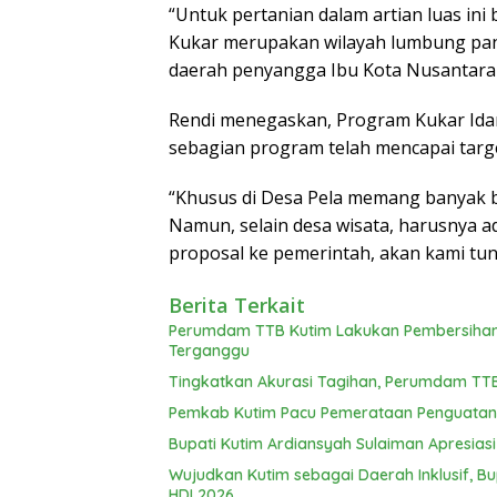
“Untuk pertanian dalam artian luas ini
Kukar merupakan wilayah lumbung pang
daerah penyangga Ibu Kota Nusantara (
Rendi menegaskan, Program Kukar Idama
sebagian program telah mencapai targe
“Khusus di Desa Pela memang banyak b
Namun, selain desa wisata, harusnya a
proposal ke pemerintah, akan kami tung
Berita Terkait
Perumdam TTB Kutim Lakukan Pembersihan R
Terganggu
Tingkatkan Akurasi Tagihan, Perumdam TTB 
Pemkab Kutim Pacu Pemerataan Penguatan 
Bupati Kutim Ardiansyah Sulaiman Apresiasi
Wujudkan Kutim sebagai Daerah Inklusif, B
HDI 2026