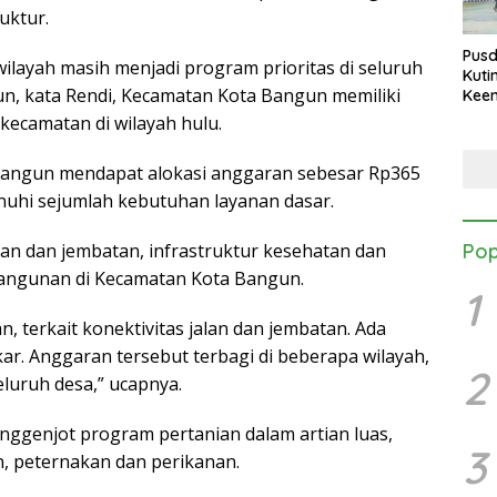
uktur.
Pusd
wilayah masih menjadi program prioritas di seluruh
Kuti
n, kata Rendi, Kecamatan Kota Bangun memiliki
Keen
Maki
 kecamatan di wilayah hulu.
Upac
 Bangun mendapat alokasi anggaran sebesar Rp365
nuhi sejumlah kebutuhan layanan dasar.
alan dan jembatan, infrastruktur kesehatan dan
Pop
angunan di Kecamatan Kota Bangun.
1
, terkait konektivitas jalan dan jembatan. Ada
ar. Anggaran tersebut terbagi di beberapa wilayah,
2
eluruh desa,” ucapnya.
enggenjot program pertanian dalam artian luas,
3
, peternakan dan perikanan.