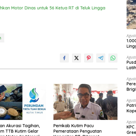
hkan Motor Dinas untuk 56 Ketua RT di Teluk Lingga
Agust
n
1.00
Ling
Agust
Pusd
Lati
Agus
Agust
Per
Brig
Voli
Agust
Patr
Kope
Agust
an Akurasi Tagihan,
Pemkab Kutim Pacu
KPC 
m TTB Kutim Gelar
Pemerataan Penguatan
Gree