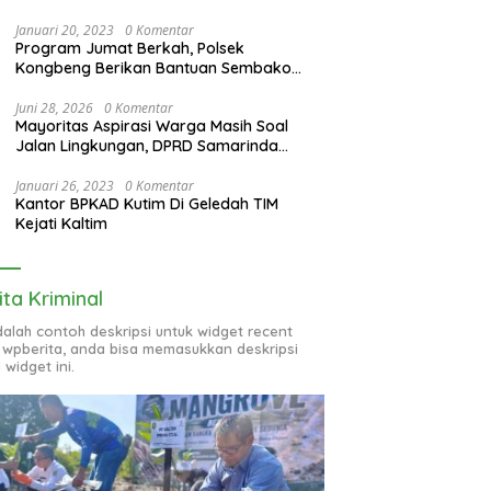
Januari 20, 2023
0 Komentar
Program Jumat Berkah, Polsek
Kongbeng Berikan Bantuan Sembako
bagi Warga Kurang Mampu dan Anak
Yatim
Juni 28, 2026
0 Komentar
Mayoritas Aspirasi Warga Masih Soal
Jalan Lingkungan, DPRD Samarinda
Evaluasi Program OPD
Januari 26, 2023
0 Komentar
Kantor BPKAD Kutim Di Geledah TIM
Kejati Kaltim
ita Kriminal
adalah contoh deskripsi untuk widget recent
 wpberita, anda bisa memasukkan deskripsi
 widget ini.