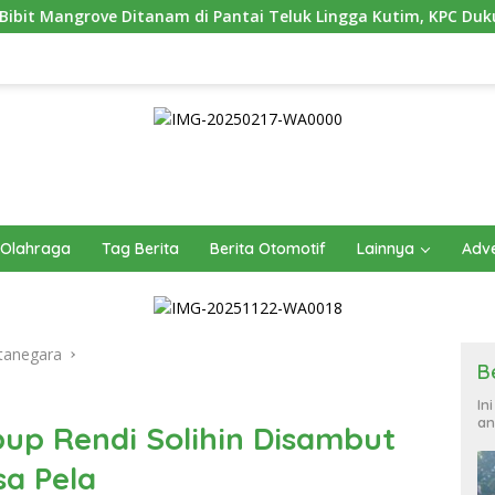
 Pantai Teluk Lingga Kutim, KPC Dukung Pelestarian Pesisir
Olahraga
Tag Berita
Berita Otomotif
Lainnya
Adve
tanegara
B
In
an
up Rendi Solihin Disambut
a Pela