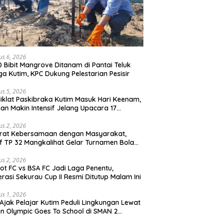
us 6, 2026
0 Bibit Mangrove Ditanam di Pantai Teluk
ga Kutim, KPC Dukung Pelestarian Pesisir
us 5, 2026
iklat Paskibraka Kutim Masuk Hari Keenam,
han Makin Intensif Jelang Upacara 17
tus
us 2, 2026
erat Kebersamaan dengan Masyarakat,
if TP 32 Mangkalihat Gelar Turnamen Bola
 Danbrigif Cup I
us 2, 2026
iot FC vs BSA FC Jadi Laga Penentu,
rasi Sekurau Cup II Resmi Ditutup Malam Ini
us 1, 2026
Ajak Pelajar Kutim Peduli Lingkungan Lewat
n Olympic Goes To School di SMAN 2