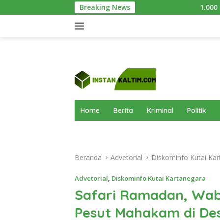
Langsung
Breaking News
1.000 Bibit Mangrove Ditanam di
ke
konten
Home
Berita
Kriminal
Politik
Beranda
Advetorial
Diskominfo Kutai Kar
Advetorial
,
Diskominfo Kutai Kartanegara
Safari Ramadan, Wab
Pesut Mahakam di Des