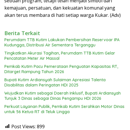
sebuah program, tetapi telah menjadi simbol dari
kemajuan, persatuan, dan kekuatan komunal yang
akan terus membara di hati setiap warga Kukar. (Adv)
Berita Terkait
Perumdam TTB Kutim Lakukan Pembersihan Reservoar IPA
Kudungga, Distribusi Air Sementara Terganggu
Tingkatkan Akurasi Tagihan, Perumdam TTB Kutim Gelar
Pencatatan Meter Air Massal
Pemkab Kutim Pacu Pemerataan Penguatan Kapasitas RT,
Ditarget Rampung Tahun 2026
Bupati Kutim Ardiansyah Sulaiman Apresiasi Talenta
Disabilitas dalam Peringatan HDI 2025
Wujudkan Kutim sebagai Daerah Inklusif, Bupati Ardiansyah
Tunjuk 3 Dinas sebagai Dinas Pengampu HDI 2026
Perkuat Layanan Publik, Pemkab Kutim Serahkan Motor Dinas
untuk 56 Ketua RT di Teluk Lingga
Post Views:
899