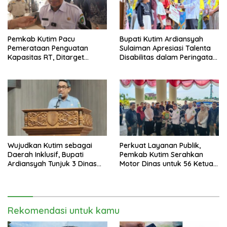
Pemkab Kutim Pacu
Bupati Kutim Ardiansyah
Pemerataan Penguatan
Sulaiman Apresiasi Talenta
Kapasitas RT, Ditarget
Disabilitas dalam Peringatan
Rampung Tahun 2026
HDI 2025
Wujudkan Kutim sebagai
Perkuat Layanan Publik,
Daerah Inklusif, Bupati
Pemkab Kutim Serahkan
Ardiansyah Tunjuk 3 Dinas
Motor Dinas untuk 56 Ketua
sebagai Dinas Pengampu HDI
RT di Teluk Lingga
2026
Rekomendasi untuk kamu