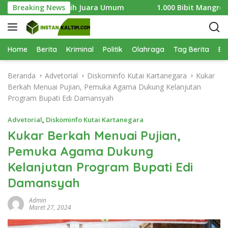
L
si CPHD Raih Juara Umum
Breaking News
1.000 Bibit Mangrove Ditanam d
a
n
g
s
Home
Berita
Kriminal
Politik
Olahraga
Tag Berita
Be
u
n
Beranda
Advetorial
Diskominfo Kutai Kartanegara
Kukar
g
Berkah Menuai Pujian, Pemuka Agama Dukung Kelanjutan
k
Program Bupati Edi Damansyah
e
k
Advetorial
,
Diskominfo Kutai Kartanegara
o
Kukar Berkah Menuai Pujian,
n
Pemuka Agama Dukung
t
e
Kelanjutan Program Bupati Edi
n
Damansyah
Admin
Maret 27, 2024