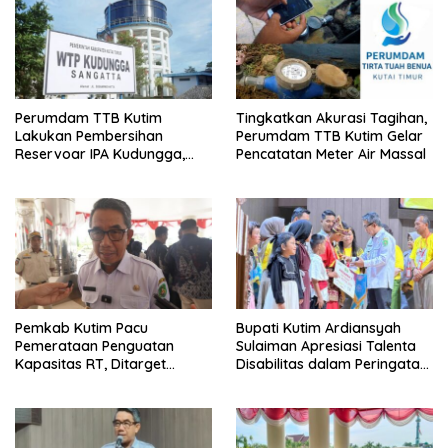
Perumdam TTB Kutim
Tingkatkan Akurasi Tagihan,
Lakukan Pembersihan
Perumdam TTB Kutim Gelar
Reservoar IPA Kudungga,
Pencatatan Meter Air Massal
Distribusi Air Sementara
Terganggu
Pemkab Kutim Pacu
Bupati Kutim Ardiansyah
Pemerataan Penguatan
Sulaiman Apresiasi Talenta
Kapasitas RT, Ditarget
Disabilitas dalam Peringatan
Rampung Tahun 2026
HDI 2025