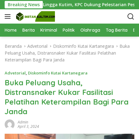
L
antai Teluk Lingga Kutim, KPC Dukung Pelestarian Pesisir
Breaking News
a
n
g
s
Home
Berita
Kriminal
Politik
Olahraga
Tag Berita
Be
u
n
Beranda
Advetorial
Diskominfo Kutai Kartanegara
Buka
g
Peluang Usaha, Distransnaker Kukar Fasilitasi Pelatihan
k
Keterampilan Bagi Para Janda
e
k
Advetorial
,
Diskominfo Kutai Kartanegara
o
Buka Peluang Usaha,
n
Distransnaker Kukar Fasilitasi
t
e
Pelatihan Keterampilan Bagi Para
n
Janda
Admin
April 3, 2024