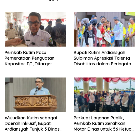
Distribusi Air Sementara
Terganggu
Pemkab Kutim Pacu
Bupati Kutim Ardiansyah
Pemerataan Penguatan
Sulaiman Apresiasi Talenta
Kapasitas RT, Ditarget
Disabilitas dalam Peringatan
Rampung Tahun 2026
HDI 2025
Wujudkan Kutim sebagai
Perkuat Layanan Publik,
Daerah Inklusif, Bupati
Pemkab Kutim Serahkan
Ardiansyah Tunjuk 3 Dinas
Motor Dinas untuk 56 Ketua
sebagai Dinas Pengampu HDI
RT di Teluk Lingga