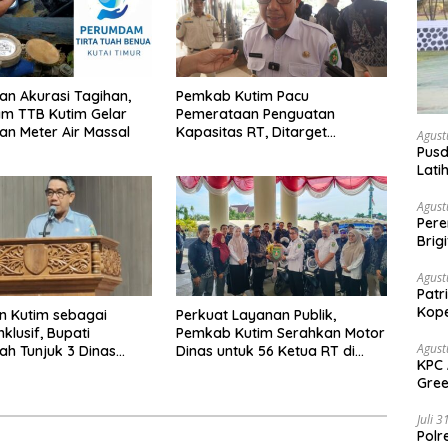
an Akurasi Tagihan,
Pemkab Kutim Pacu
m TTB Kutim Gelar
Pemerataan Penguatan
an Meter Air Massal
Kapasitas RT, Ditarget
Agust
Rampung Tahun 2026
Pusd
Lati
Agus
Agust
Per
Brig
Voli
Agust
Patr
Kope
n Kutim sebagai
Perkuat Layanan Publik,
klusif, Bupati
Pemkab Kutim Serahkan Motor
Agust
ah Tunjuk 3 Dinas
Dinas untuk 56 Ketua RT di
KPC 
 Dinas Pengampu HDI
Teluk Lingga
Gree
Sang
Juli 
Polr