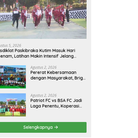
ustus 5, 2026
sdiklat Paskibraka Kutim Masuk Hari
enam, Latihan Makin Intensif Jelang
acara 17 Agustus
Agustus 2, 2026
Pererat Kebersamaan
dengan Masyarakat, Brigif
TP 32 Mangkalihat Gelar
Turnamen Bola Voli
Danbrigif Cup I
Agustus 2, 2026
Patriot FC vs BSA FC Jadi
Laga Penentu, Koperasi
Sekurau Cup II Resmi
Ditutup Malam Ini
Selengkapnya