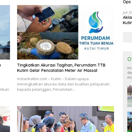
Ops
885
Juli 
Akla
Kuti
O
n
Tingkatkan Akurasi Tagihan, Perumdam TTB
In
Kutim Gelar Pencatatan Meter Air Massal
de
mu
Instankaltim.com – Kutim – Dalam upaya
meningkatkan akurasi data dan kualitas pelayanan
umkan
kepada pelanggan, Perumdam…