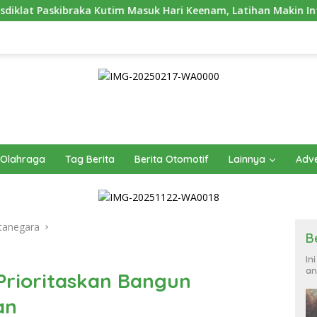
Masuk Hari Keenam, Latihan Makin Intensif Jelang Upacara 17 A
Olahraga
Tag Berita
Berita Otomotif
Lainnya
Adve
tanegara
B
In
an
Prioritaskan Bangun
an