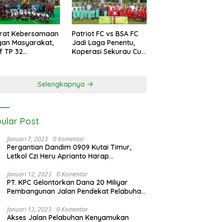
erat Kebersamaan
Patriot FC vs BSA FC
gan Masyarakat,
Jadi Laga Penentu,
if TP 32
Koperasi Sekurau Cup
kalihat Gelar
II Resmi Ditutup Malam
amen Bola Voli
Ini
rigif Cup I
Selengkapnya
ular Post
Januari 7, 2023
0 Komentar
Pergantian Dandim 0909 Kutai Timur,
Letkol Czi Heru Aprianto Harap
Silahturahmi Tetap Berjalan
Januari 12, 2023
0 Komentar
PT. KPC Gelontorkan Dana 20 Miliyar
Pembangunan Jalan Pendekat Pelabuhan
Sangatta Kenyamukan
Januari 13, 2023
0 Komentar
Akses Jalan Pelabuhan Kenyamukan