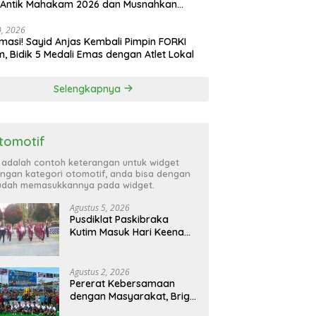
 Antik Mahakam 2026 dan Musnahkan
,99 Gram Sabu
30, 2026
masi! Sayid Anjas Kembali Pimpin FORKI
m, Bidik 5 Medali Emas dengan Atlet Lokal
Selengkapnya
tomotif
i adalah contoh keterangan untuk widget
ngan kategori otomotif, anda bisa dengan
dah memasukkannya pada widget.
Agustus 5, 2026
Pusdiklat Paskibraka
Kutim Masuk Hari Keenam,
Latihan Makin Intensif
Jelang Upacara 17 Agustus
Agustus 2, 2026
Pererat Kebersamaan
dengan Masyarakat, Brigif
TP 32 Mangkalihat Gelar