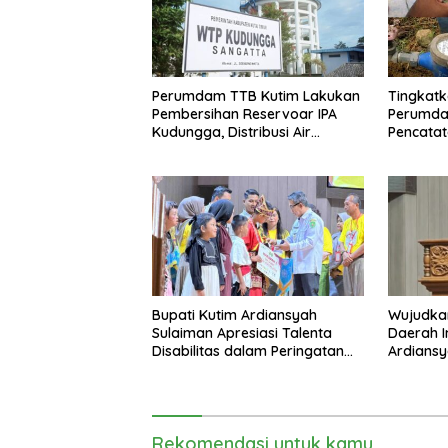
Perumdam TTB Kutim Lakukan
Tingkatk
Pembersihan Reservoar IPA
Perumda
Kudungga, Distribusi Air
Pencatat
Sementara Terganggu
Bupati Kutim Ardiansyah
Wujudka
Sulaiman Apresiasi Talenta
Daerah In
Disabilitas dalam Peringatan
Ardiansy
HDI 2025
sebagai
2026
Rekomendasi untuk kamu