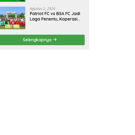
Turnamen Bola Voli
Danbrigif Cup I
Agustus 2, 2026
Patriot FC vs BSA FC Jadi
Laga Penentu, Koperasi
Sekurau Cup II Resmi
Ditutup Malam Ini
Selengkapnya