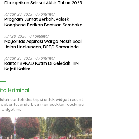
Ditargetkan Selesai Akhir Tahun 2023
Januari 20, 2023
0 Komentar
Program Jumat Berkah, Polsek
Kongbeng Berikan Bantuan Sembako
bagi Warga Kurang Mampu dan Anak
Yatim
Juni 28, 2026
0 Komentar
Mayoritas Aspirasi Warga Masih Soal
Jalan Lingkungan, DPRD Samarinda
Evaluasi Program OPD
Januari 26, 2023
0 Komentar
Kantor BPKAD Kutim Di Geledah TIM
Kejati Kaltim
ita Kriminal
adalah contoh deskripsi untuk widget recent
 wpberita, anda bisa memasukkan deskripsi
 widget ini.