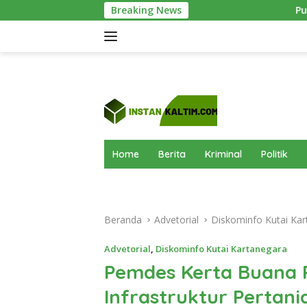
Langsung
Breaking News
Pusdiklat Paskibraka Kutim 
ke
konten
Home
Berita
Kriminal
Politik
Beranda
Advetorial
Diskominfo Kutai Kar
Advetorial
,
Diskominfo Kutai Kartanegara
Pemdes Kerta Buana 
Infrastruktur Pertani