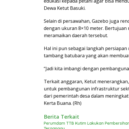
edukasi kepada petani agar bisa mendu
Dewa Ketut Basuki.
Selain di persawahan, Gazebo juga re
dengan ukuran 8×10 meter. Bertujuan
meramaikan daerah tersebut.
Hal ini pun sebagai langkah persiapa
tambang batubara yang akan membuat w
“Jadi kita imbangi dengan pembanguna
Terkait anggaran, Ketut menerangkan,
untuk pembangunan infrastruktur sekto
dari pemerintah desa dalam meningkat
Kerta Buana. (Rh)
Berita Terkait
Perumdam TTB Kutim Lakukan Pembersihan R
Terganggu