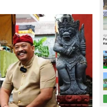
Ag
Pu
Ke
Up