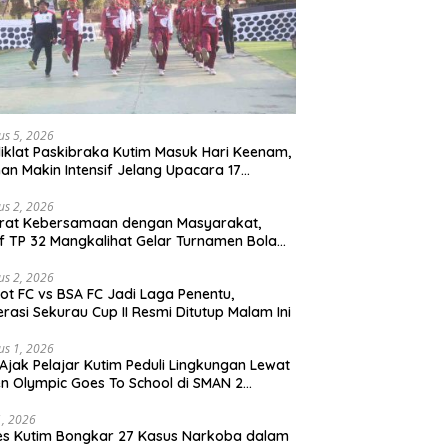
us 5, 2026
iklat Paskibraka Kutim Masuk Hari Keenam,
han Makin Intensif Jelang Upacara 17
tus
us 2, 2026
erat Kebersamaan dengan Masyarakat,
if TP 32 Mangkalihat Gelar Turnamen Bola
 Danbrigif Cup I
us 2, 2026
iot FC vs BSA FC Jadi Laga Penentu,
rasi Sekurau Cup II Resmi Ditutup Malam Ini
us 1, 2026
Ajak Pelajar Kutim Peduli Lingkungan Lewat
n Olympic Goes To School di SMAN 2
atta Utara
31, 2026
es Kutim Bongkar 27 Kasus Narkoba dalam