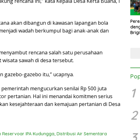
kung rencana ini,” kata Kepala Desa Kerta Buana, I
Per
ncana akan dibangun di kawasan lapangan bola
den
 menjadi wadah berkumpul bagi anak-anak dan
Brig
Mang
Turn
Danb
n menyambut rencana salah satu perusahaan
isata sawah di desa tersebut.
n gazebo-gazebo itu,” ucapnya.
Pop
1
 pemerintah mengucurkan senilai Rp 500 juta
r pertanian. Hal ini menandai komitmen serius
kan kesejahteraan dan kemajuan pertanian di Desa
2
3
eservoar IPA Kudungga, Distribusi Air Sementara