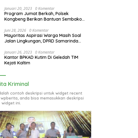
Januari 20, 2023
0 Komentar
Program Jumat Berkah, Polsek
Kongbeng Berikan Bantuan Sembako
bagi Warga Kurang Mampu dan Anak
Yatim
Juni 28, 2026
0 Komentar
Mayoritas Aspirasi Warga Masih Soal
Jalan Lingkungan, DPRD Samarinda
Evaluasi Program OPD
Januari 26, 2023
0 Komentar
Kantor BPKAD Kutim Di Geledah TIM
Kejati Kaltim
ita Kriminal
adalah contoh deskripsi untuk widget recent
 wpberita, anda bisa memasukkan deskripsi
 widget ini.