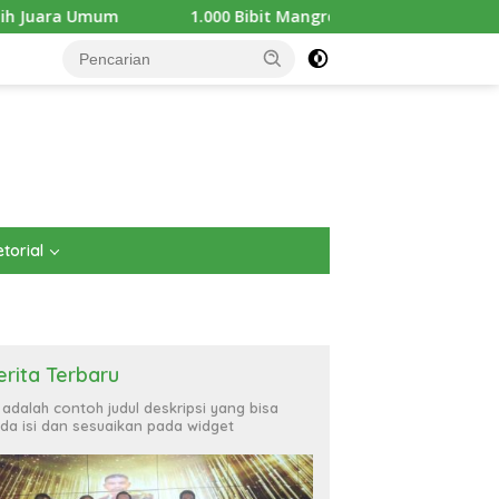
1.000 Bibit Mangrove Ditanam di Pantai Teluk Lingga Kutim, KP
torial
erita Terbaru
i adalah contoh judul deskripsi yang bisa
da isi dan sesuaikan pada widget