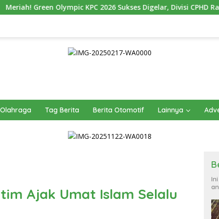
 KPC 2026 Sukses Digelar, Divisi CPHD Raih Juara Umum
Olahraga
Tag Berita
Berita Otomotif
Lainnya
Adve
B
In
an
utim Ajak Umat Islam Selalu