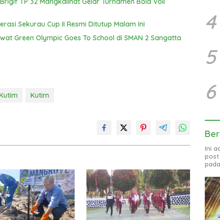
igif TP 32 Mangkalihat Gelar Turnamen Bola Voli
4
erasi Sekurau Cup II Resmi Ditutup Malam Ini
Lewat Green Olympic Goes To School di SMAN 2 Sangatta
5
6
Kutim
Kutim
Ber
Ini 
post
pada