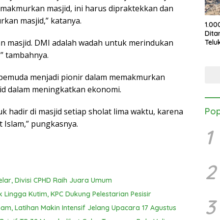
emakmurkan masjid, ini harus dipraktekkan dan
an masjid,” katanya.
1.00
Dita
 masjid. DMI adalah wadah untuk merindukan
Telu
KPC
,” tambahnya.
Pele
 pemuda menjadi pionir dalam memakmurkan
jid dalam meningkatkan ekonomi.
Pop
k hadir di masjid setiap sholat lima waktu, karena
t Islam,” pungkasnya.
1
2
elar, Divisi CPHD Raih Juara Umum
k Lingga Kutim, KPC Dukung Pelestarian Pesisir
3
am, Latihan Makin Intensif Jelang Upacara 17 Agustus