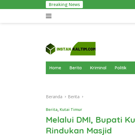
Langsung
Breaking News
Meriah! Green Olympic
ke
konten
Home
Berita
Kriminal
Politik
Beranda
Berita
Berita
,
Kutai Timur
Melalui DMI, Bupati K
Rindukan Masjid