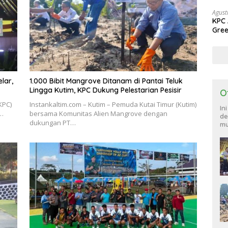
Agust
KPC 
Gree
Sang
lar,
1.000 Bibit Mangrove Ditanam di Pantai Teluk
Lingga Kutim, KPC Dukung Pelestarian Pesisir
O
KPC)
Instankaltim.com – Kutim – Pemuda Kutai Timur (Kutim)
In
i…
bersama Komunitas Alien Mangrove dengan
de
dukungan PT…
mu