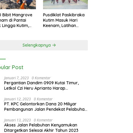
0 Bibit Mangrove
Pusdiklat Paskibraka
nam di Pantai
Kutim Masuk Hari
k Lingga Kutim,
Keenam, Latihan
 Dukung
Makin Intensif Jelang
starian Pesisir
Upacara 17 Agustus
Selengkapnya
ular Post
Januari 7, 2023
0 Komentar
Pergantian Dandim 0909 Kutai Timur,
Letkol Czi Heru Aprianto Harap
Silahturahmi Tetap Berjalan
Januari 12, 2023
0 Komentar
PT. KPC Gelontorkan Dana 20 Miliyar
Pembangunan Jalan Pendekat Pelabuhan
Sangatta Kenyamukan
Januari 13, 2023
0 Komentar
Akses Jalan Pelabuhan Kenyamukan
Ditargetkan Selesai Akhir Tahun 2023