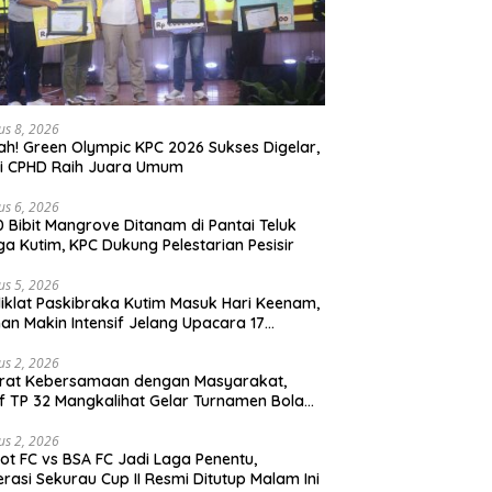
us 8, 2026
ah! Green Olympic KPC 2026 Sukses Digelar,
si CPHD Raih Juara Umum
us 6, 2026
0 Bibit Mangrove Ditanam di Pantai Teluk
ga Kutim, KPC Dukung Pelestarian Pesisir
us 5, 2026
iklat Paskibraka Kutim Masuk Hari Keenam,
han Makin Intensif Jelang Upacara 17
tus
us 2, 2026
erat Kebersamaan dengan Masyarakat,
if TP 32 Mangkalihat Gelar Turnamen Bola
 Danbrigif Cup I
us 2, 2026
iot FC vs BSA FC Jadi Laga Penentu,
rasi Sekurau Cup II Resmi Ditutup Malam Ini