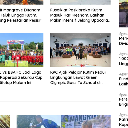
bit Mangrove Ditanam
Pusdiklat Paskibraka Kutim
 Teluk Lingga Kutim,
Masuk Hari Keenam, Latihan
ng Pelestarian Pesisir
Makin Intensif Jelang Upacara
17 Agustus
Agust
Meri
Divi
Agust
1.00
Ling
FC vs BSA FC Jadi Laga
KPC Ajak Pelajar Kutim Peduli
Agust
 Koperasi Sekurau Cup
Lingkungan Lewat Green
Pusd
Ditutup Malam Ini
Olympic Goes To School di
Lati
SMAN 2 Sangatta Utara
Agus
Agust
Per
Brig
Voli
Agust
Patr
Kope