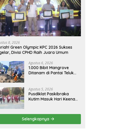
ustus 8, 2026
riah! Green Olympic KPC 2026 Sukses
gelar, Divisi CPHD Raih Juara Umum
Agustus 6, 2026
1.000 Bibit Mangrove
Ditanam di Pantai Teluk
Lingga Kutim, KPC Dukung
Pelestarian Pesisir
Agustus 5, 2026
Pusdiklat Paskibraka
Kutim Masuk Hari Keenam,
Latihan Makin Intensif
Jelang Upacara 17 Agustus
Selengkapnya