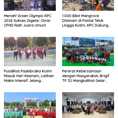
Meriah! Green Olympic KPC
1.000 Bibit Mangrove
2026 Sukses Digelar, Divisi
Ditanam di Pantai Teluk
CPHD Raih Juara Umum
Lingga Kutim, KPC Dukung
Pelestarian Pesisir
Pusdiklat Paskibraka Kutim
Pererat Kebersamaan
Masuk Hari Keenam, Latihan
dengan Masyarakat, Brigif
Makin Intensif Jelang
TP 32 Mangkalihat Gelar
Upacara 17 Agustus
Turnamen Bola Voli Danbrigif
Cup I