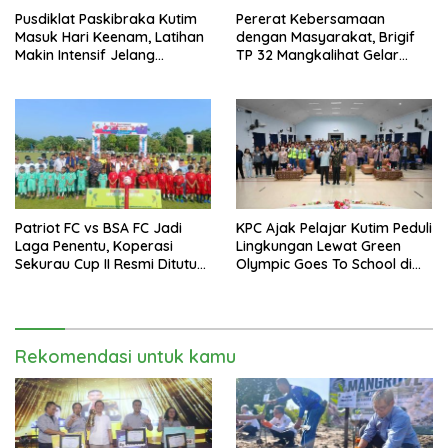
Pusdiklat Paskibraka Kutim
Pererat Kebersamaan
Masuk Hari Keenam, Latihan
dengan Masyarakat, Brigif
Makin Intensif Jelang
TP 32 Mangkalihat Gelar
Upacara 17 Agustus
Turnamen Bola Voli Danbrigif
Cup I
Patriot FC vs BSA FC Jadi
KPC Ajak Pelajar Kutim Peduli
Laga Penentu, Koperasi
Lingkungan Lewat Green
Sekurau Cup II Resmi Ditutup
Olympic Goes To School di
Malam Ini
SMAN 2 Sangatta Utara
Rekomendasi untuk kamu