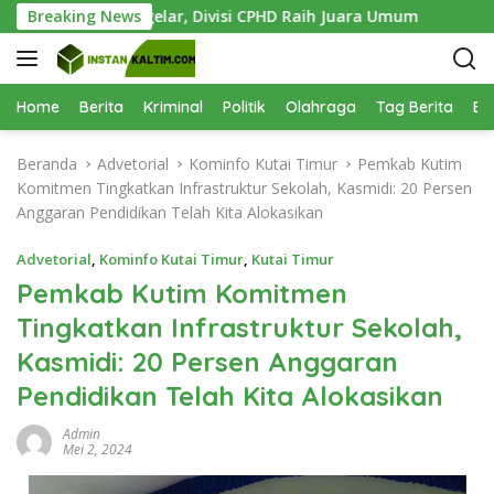
L
26 Sukses Digelar, Divisi CPHD Raih Juara Umum
Breaking News
1.000 B
a
n
g
s
Home
Berita
Kriminal
Politik
Olahraga
Tag Berita
Be
u
n
Beranda
Advetorial
Kominfo Kutai Timur
Pemkab Kutim
g
Komitmen Tingkatkan Infrastruktur Sekolah, Kasmidi: 20 Persen
k
Anggaran Pendidikan Telah Kita Alokasikan
e
k
Advetorial
,
Kominfo Kutai Timur
,
Kutai Timur
o
Pemkab Kutim Komitmen
n
Tingkatkan Infrastruktur Sekolah,
t
e
Kasmidi: 20 Persen Anggaran
n
Pendidikan Telah Kita Alokasikan
Admin
Mei 2, 2024