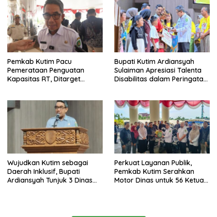
Pemkab Kutim Pacu
Bupati Kutim Ardiansyah
Pemerataan Penguatan
Sulaiman Apresiasi Talenta
Kapasitas RT, Ditarget
Disabilitas dalam Peringatan
Rampung Tahun 2026
HDI 2025
Wujudkan Kutim sebagai
Perkuat Layanan Publik,
Daerah Inklusif, Bupati
Pemkab Kutim Serahkan
Ardiansyah Tunjuk 3 Dinas
Motor Dinas untuk 56 Ketua
sebagai Dinas Pengampu HDI
RT di Teluk Lingga
2026