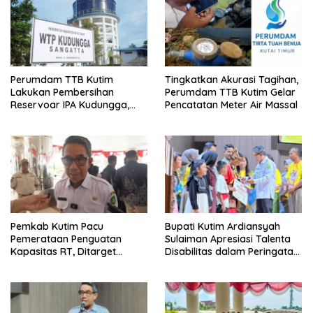
Perumdam TTB Kutim
Tingkatkan Akurasi Tagihan,
Lakukan Pembersihan
Perumdam TTB Kutim Gelar
Reservoar IPA Kudungga,
Pencatatan Meter Air Massal
Distribusi Air Sementara
Terganggu
Pemkab Kutim Pacu
Bupati Kutim Ardiansyah
Pemerataan Penguatan
Sulaiman Apresiasi Talenta
Kapasitas RT, Ditarget
Disabilitas dalam Peringatan
Rampung Tahun 2026
HDI 2025