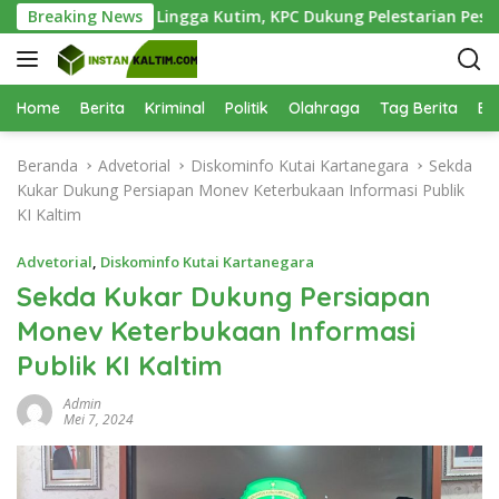
L
antai Teluk Lingga Kutim, KPC Dukung Pelestarian Pesisir
Breaking News
a
n
g
s
Home
Berita
Kriminal
Politik
Olahraga
Tag Berita
Be
u
n
Beranda
Advetorial
Diskominfo Kutai Kartanegara
Sekda
g
Kukar Dukung Persiapan Monev Keterbukaan Informasi Publik
k
KI Kaltim
e
k
Advetorial
,
Diskominfo Kutai Kartanegara
o
Sekda Kukar Dukung Persiapan
n
Monev Keterbukaan Informasi
t
e
Publik KI Kaltim
n
Admin
Mei 7, 2024