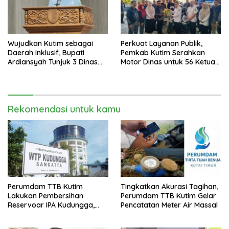
Wujudkan Kutim sebagai
Perkuat Layanan Publik,
Daerah Inklusif, Bupati
Pemkab Kutim Serahkan
Ardiansyah Tunjuk 3 Dinas
Motor Dinas untuk 56 Ketua
sebagai Dinas Pengampu HDI
RT di Teluk Lingga
2026
Rekomendasi untuk kamu
Perumdam TTB Kutim
Tingkatkan Akurasi Tagihan,
Lakukan Pembersihan
Perumdam TTB Kutim Gelar
Reservoar IPA Kudungga,
Pencatatan Meter Air Massal
Distribusi Air Sementara
Terganggu