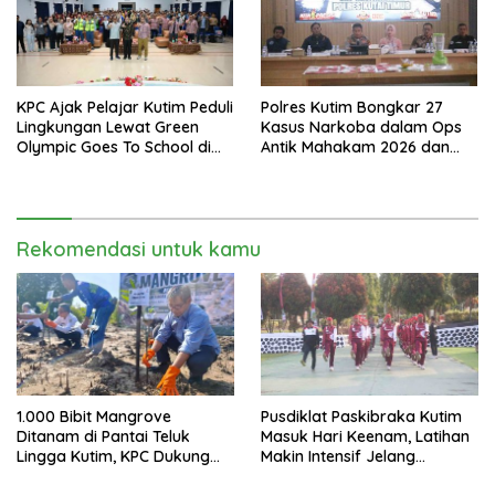
KPC Ajak Pelajar Kutim Peduli
Polres Kutim Bongkar 27
Lingkungan Lewat Green
Kasus Narkoba dalam Ops
Olympic Goes To School di
Antik Mahakam 2026 dan
SMAN 2 Sangatta Utara
Musnahkan 885,99 Gram
Sabu
Rekomendasi untuk kamu
1.000 Bibit Mangrove
Pusdiklat Paskibraka Kutim
Ditanam di Pantai Teluk
Masuk Hari Keenam, Latihan
Lingga Kutim, KPC Dukung
Makin Intensif Jelang
Pelestarian Pesisir
Upacara 17 Agustus