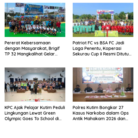
Pererat Kebersamaan
Patriot FC vs BSA FC Jadi
dengan Masyarakat, Brigif
Laga Penentu, Koperasi
TP 32 Mangkalihat Gelar
Sekurau Cup II Resmi Ditutup
Turnamen Bola Voli Danbrigif
Malam Ini
Cup I
KPC Ajak Pelajar Kutim Peduli
Polres Kutim Bongkar 27
Lingkungan Lewat Green
Kasus Narkoba dalam Ops
Olympic Goes To School di
Antik Mahakam 2026 dan
SMAN 2 Sangatta Utara
Musnahkan 885,99 Gram
Sabu