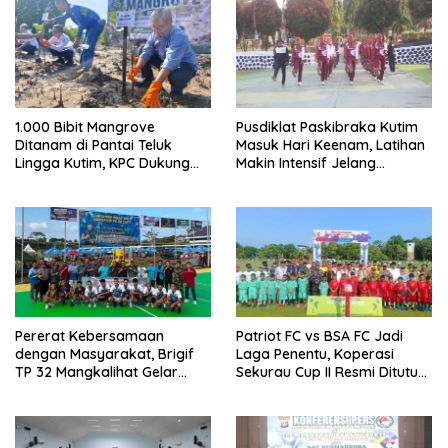
1.000 Bibit Mangrove
Pusdiklat Paskibraka Kutim
Ditanam di Pantai Teluk
Masuk Hari Keenam, Latihan
Lingga Kutim, KPC Dukung
Makin Intensif Jelang
Pelestarian Pesisir
Upacara 17 Agustus
Pererat Kebersamaan
Patriot FC vs BSA FC Jadi
dengan Masyarakat, Brigif
Laga Penentu, Koperasi
TP 32 Mangkalihat Gelar
Sekurau Cup II Resmi Ditutup
Turnamen Bola Voli Danbrigif
Malam Ini
Cup I