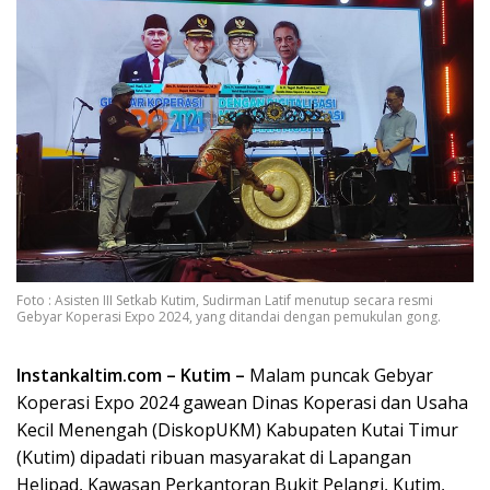
Foto : Asisten III Setkab Kutim, Sudirman Latif menutup secara resmi
Gebyar Koperasi Expo 2024, yang ditandai dengan pemukulan gong.
Instankaltim.com – Kutim –
Malam puncak Gebyar
Koperasi Expo 2024 gawean Dinas Koperasi dan Usaha
Kecil Menengah (DiskopUKM) Kabupaten Kutai Timur
(Kutim) dipadati ribuan masyarakat di Lapangan
Helipad, Kawasan Perkantoran Bukit Pelangi, Kutim,