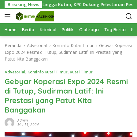
L
antai Teluk Lingga Kutim, KPC Dukung Pelestarian Pesisir
Breaking News
a
n
g
s
Home
Berita
Kriminal
Politik
Olahraga
Tag Berita
Be
u
n
Beranda
Advetorial
Kominfo Kutai Timur
Gebyar Koperasi
g
Expo 2024 Resmi di Tutup, Sudirman Latif: Ini Prestasi yang
k
Patut Kita Banggakan
e
k
Advetorial
,
Kominfo Kutai Timur
,
Kutai Timur
o
Gebyar Koperasi Expo 2024 Resmi
n
di Tutup, Sudirman Latif: Ini
t
e
Prestasi yang Patut Kita
n
Banggakan
Admin
Mei 11, 2024