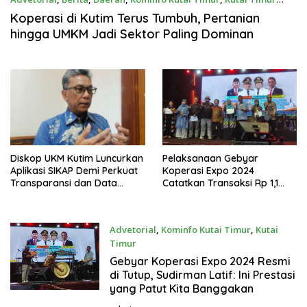
November 27, 2025
Koperasi di Kutim Terus Tumbuh, Pertanian
hingga UMKM Jadi Sektor Paling Dominan
Diskop UKM Kutim Luncurkan
Pelaksanaan Gebyar
Aplikasi SIKAP Demi Perkuat
Koperasi Expo 2024
Transparansi dan Data
Catatkan Transaksi Rp 1,1
Koperasi
Miliar
Advetorial
,
Kominfo Kutai Timur
,
Kutai
Timur
Mei 11, 2024
Gebyar Koperasi Expo 2024 Resmi
di Tutup, Sudirman Latif: Ini Prestasi
yang Patut Kita Banggakan