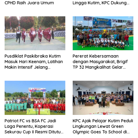
CPHD Raih Juara Umum
Lingga Kutim, KPC Dukung
Pelestarian Pesisir
Pusdiklat Paskibraka Kutim
Pererat Kebersamaan
Masuk Hari Keenam, Latihan
dengan Masyarakat, Brigif
Makin Intensif Jelang
TP 32 Mangkalihat Gelar
Upacara 17 Agustus
Turnamen Bola Voli Danbrigif
Cup I
Patriot FC vs BSA FC Jadi
KPC Ajak Pelajar Kutim Peduli
Laga Penentu, Koperasi
Lingkungan Lewat Green
Sekurau Cup II Resmi Ditutup
Olympic Goes To School di
Malam Ini
SMAN 2 Sangatta Utara