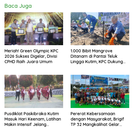
Baca Juga
Meriah! Green Olympic KPC
1.000 Bibit Mangrove
2026 Sukses Digelar, Divisi
Ditanam di Pantai Teluk
CPHD Raih Juara Umum
Lingga Kutim, KPC Dukung
Pelestarian Pesisir
Pusdiklat Paskibraka Kutim
Pererat Kebersamaan
Masuk Hari Keenam, Latihan
dengan Masyarakat, Brigif
Makin Intensif Jelang
TP 32 Mangkalihat Gelar
Upacara 17 Agustus
Turnamen Bola Voli Danbrigif