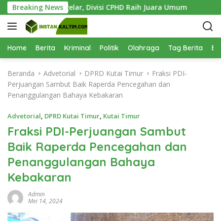
L
6 Sukses Digelar, Divisi CPHD Raih Juara Umum
Breaking News
1.000 Bi
a
n
g
s
Home
Berita
Kriminal
Politik
Olahraga
Tag Berita
Be
u
n
Beranda
Advetorial
DPRD Kutai Timur
Fraksi PDI-
g
Perjuangan Sambut Baik Raperda Pencegahan dan
k
Penanggulangan Bahaya Kebakaran
e
k
Advetorial
,
DPRD Kutai Timur
,
Kutai Timur
o
Fraksi PDI-Perjuangan Sambut
n
Baik Raperda Pencegahan dan
t
e
Penanggulangan Bahaya
n
Kebakaran
Admin
Mei 14, 2024