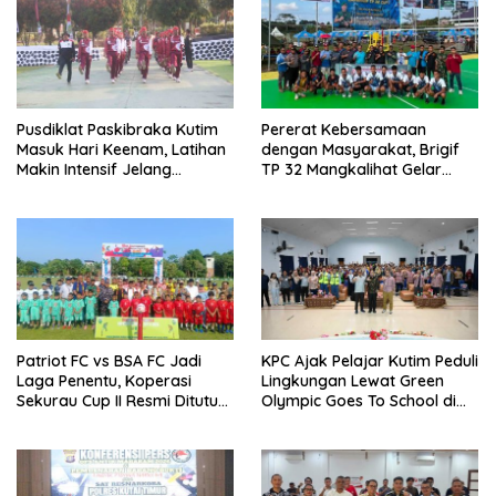
Pusdiklat Paskibraka Kutim
Pererat Kebersamaan
Masuk Hari Keenam, Latihan
dengan Masyarakat, Brigif
Makin Intensif Jelang
TP 32 Mangkalihat Gelar
Upacara 17 Agustus
Turnamen Bola Voli Danbrigif
Cup I
Patriot FC vs BSA FC Jadi
KPC Ajak Pelajar Kutim Peduli
Laga Penentu, Koperasi
Lingkungan Lewat Green
Sekurau Cup II Resmi Ditutup
Olympic Goes To School di
Malam Ini
SMAN 2 Sangatta Utara