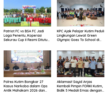
Patriot FC vs BSA FC Jadi
KPC Ajak Pelajar Kutim Peduli
Laga Penentu, Koperasi
Lingkungan Lewat Green
Sekurau Cup II Resmi Ditutup
Olympic Goes To School di
Malam Ini
SMAN 2 Sangatta Utara
Polres Kutim Bongkar 27
Aklamasi! Sayid Anjas
Kasus Narkoba dalam Ops
Kembali Pimpin FORKI Kutim,
Antik Mahakam 2026 dan
Bidik 5 Medali Emas dengan
Musnahkan 885,99 Gram
Atlet Lokal
Sabu