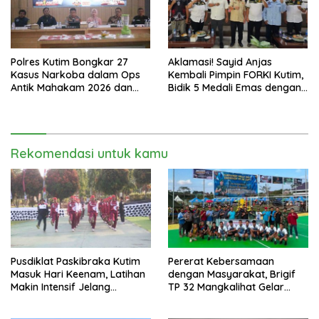
Polres Kutim Bongkar 27
Aklamasi! Sayid Anjas
Kasus Narkoba dalam Ops
Kembali Pimpin FORKI Kutim,
Antik Mahakam 2026 dan
Bidik 5 Medali Emas dengan
Musnahkan 885,99 Gram
Atlet Lokal
Sabu
Rekomendasi untuk kamu
Pusdiklat Paskibraka Kutim
Pererat Kebersamaan
Masuk Hari Keenam, Latihan
dengan Masyarakat, Brigif
Makin Intensif Jelang
TP 32 Mangkalihat Gelar
Upacara 17 Agustus
Turnamen Bola Voli Danbrigif
Cup I