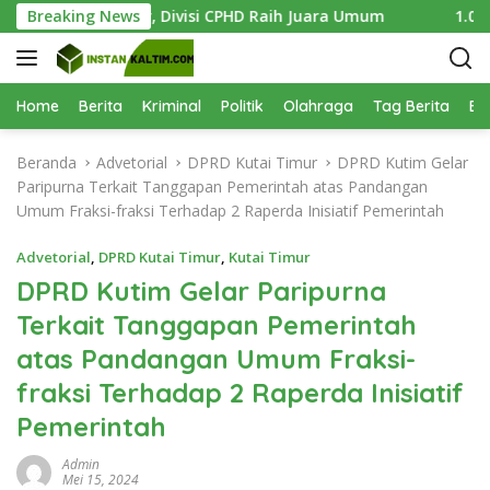
L
kses Digelar, Divisi CPHD Raih Juara Umum
Breaking News
1.000 Bibit
a
n
g
s
Home
Berita
Kriminal
Politik
Olahraga
Tag Berita
Be
u
n
Beranda
Advetorial
DPRD Kutai Timur
DPRD Kutim Gelar
g
Paripurna Terkait Tanggapan Pemerintah atas Pandangan
k
Umum Fraksi-fraksi Terhadap 2 Raperda Inisiatif Pemerintah
e
k
Advetorial
,
DPRD Kutai Timur
,
Kutai Timur
o
DPRD Kutim Gelar Paripurna
n
Terkait Tanggapan Pemerintah
t
e
atas Pandangan Umum Fraksi-
n
fraksi Terhadap 2 Raperda Inisiatif
Pemerintah
Admin
Mei 15, 2024