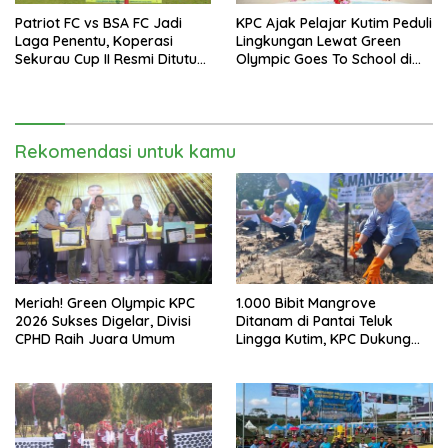
Patriot FC vs BSA FC Jadi
KPC Ajak Pelajar Kutim Peduli
Laga Penentu, Koperasi
Lingkungan Lewat Green
Sekurau Cup II Resmi Ditutup
Olympic Goes To School di
Malam Ini
SMAN 2 Sangatta Utara
Rekomendasi untuk kamu
Meriah! Green Olympic KPC
1.000 Bibit Mangrove
2026 Sukses Digelar, Divisi
Ditanam di Pantai Teluk
CPHD Raih Juara Umum
Lingga Kutim, KPC Dukung
Pelestarian Pesisir