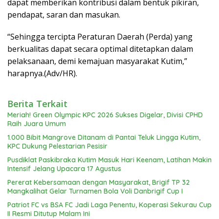
dapat memberikan kontribusi dalam bentuk pikiran,
pendapat, saran dan masukan.
“Sehingga tercipta Peraturan Daerah (Perda) yang
berkualitas dapat secara optimal ditetapkan dalam
pelaksanaan, demi kemajuan masyarakat Kutim,”
harapnya.(Adv/HR).
Berita Terkait
Meriah! Green Olympic KPC 2026 Sukses Digelar, Divisi CPHD
Raih Juara Umum
1.000 Bibit Mangrove Ditanam di Pantai Teluk Lingga Kutim,
KPC Dukung Pelestarian Pesisir
Pusdiklat Paskibraka Kutim Masuk Hari Keenam, Latihan Makin
Intensif Jelang Upacara 17 Agustus
Pererat Kebersamaan dengan Masyarakat, Brigif TP 32
Mangkalihat Gelar Turnamen Bola Voli Danbrigif Cup I
Patriot FC vs BSA FC Jadi Laga Penentu, Koperasi Sekurau Cup
II Resmi Ditutup Malam Ini