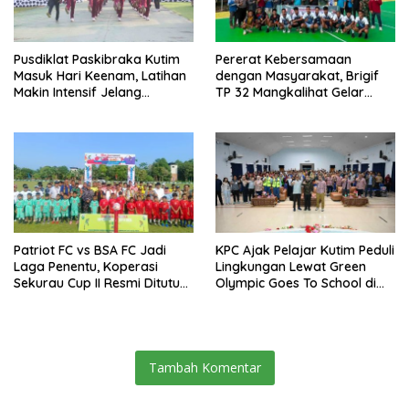
Pusdiklat Paskibraka Kutim
Pererat Kebersamaan
Masuk Hari Keenam, Latihan
dengan Masyarakat, Brigif
Makin Intensif Jelang
TP 32 Mangkalihat Gelar
Upacara 17 Agustus
Turnamen Bola Voli Danbrigif
Cup I
Patriot FC vs BSA FC Jadi
KPC Ajak Pelajar Kutim Peduli
Laga Penentu, Koperasi
Lingkungan Lewat Green
Sekurau Cup II Resmi Ditutup
Olympic Goes To School di
Malam Ini
SMAN 2 Sangatta Utara
Tambah Komentar