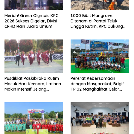
Meriah! Green Olympic KPC
1.000 Bibit Mangrove
2026 Sukses Digelar, Divisi
Ditanam di Pantai Teluk
CPHD Raih Juara Umum
Lingga Kutim, KPC Dukung
Pelestarian Pesisir
Pusdiklat Paskibraka Kutim
Pererat Kebersamaan
Masuk Hari Keenam, Latihan
dengan Masyarakat, Brigif
Makin Intensif Jelang
TP 32 Mangkalihat Gelar
Upacara 17 Agustus
Turnamen Bola Voli Danbrigif
Cup I