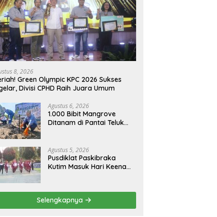
ustus 8, 2026
riah! Green Olympic KPC 2026 Sukses
gelar, Divisi CPHD Raih Juara Umum
Agustus 6, 2026
1.000 Bibit Mangrove
Ditanam di Pantai Teluk
Lingga Kutim, KPC Dukung
Pelestarian Pesisir
Agustus 5, 2026
Pusdiklat Paskibraka
Kutim Masuk Hari Keenam,
Latihan Makin Intensif
Jelang Upacara 17 Agustus
Selengkapnya