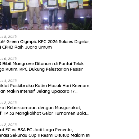
us 8, 2026
ah! Green Olympic KPC 2026 Sukses Digelar,
si CPHD Raih Juara Umum
us 6, 2026
0 Bibit Mangrove Ditanam di Pantai Teluk
ga Kutim, KPC Dukung Pelestarian Pesisir
us 5, 2026
iklat Paskibraka Kutim Masuk Hari Keenam,
han Makin Intensif Jelang Upacara 17
tus
us 2, 2026
erat Kebersamaan dengan Masyarakat,
if TP 32 Mangkalihat Gelar Turnamen Bola
 Danbrigif Cup I
us 2, 2026
iot FC vs BSA FC Jadi Laga Penentu,
rasi Sekurau Cup II Resmi Ditutup Malam Ini