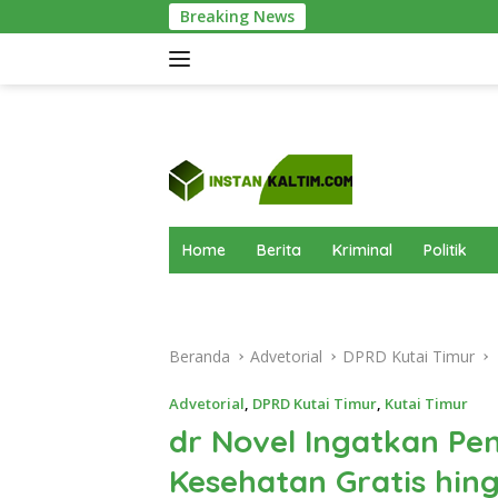
Langsung
Breaking News
Meriah! Green Olympic 
ke
konten
Home
Berita
Kriminal
Politik
Beranda
Advetorial
DPRD Kutai Timur
Advetorial
,
DPRD Kutai Timur
,
Kutai Timur
dr Novel Ingatkan Pen
Kesehatan Gratis hin