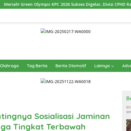
KPC 2026 Sukses Digelar, Divisi CPHD Raih Juara Umum
1
Olahraga
Tag Berita
Berita Otomotif
Lainnya
Adve
B
In
an
tingnya Sosialisasi Jaminan
gga Tingkat Terbawah