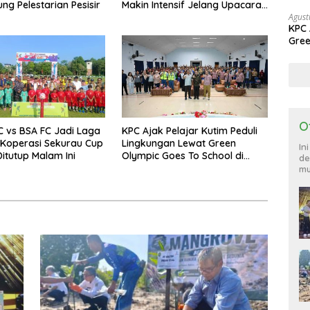
ng Pelestarian Pesisir
Makin Intensif Jelang Upacara
Agust
17 Agustus
KPC 
Gree
Sang
O
FC vs BSA FC Jadi Laga
KPC Ajak Pelajar Kutim Peduli
 Koperasi Sekurau Cup
Lingkungan Lewat Green
In
Ditutup Malam Ini
Olympic Goes To School di
de
SMAN 2 Sangatta Utara
mu