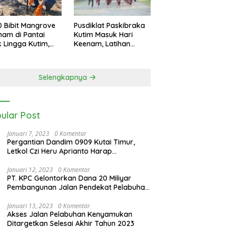
0 Bibit Mangrove
Pusdiklat Paskibraka
nam di Pantai
Kutim Masuk Hari
k Lingga Kutim,
Keenam, Latihan
 Dukung
Makin Intensif Jelang
starian Pesisir
Upacara 17 Agustus
Selengkapnya
ular Post
Januari 7, 2023
0 Komentar
Pergantian Dandim 0909 Kutai Timur,
Letkol Czi Heru Aprianto Harap
Silahturahmi Tetap Berjalan
Januari 12, 2023
0 Komentar
PT. KPC Gelontorkan Dana 20 Miliyar
Pembangunan Jalan Pendekat Pelabuhan
Sangatta Kenyamukan
Januari 13, 2023
0 Komentar
Akses Jalan Pelabuhan Kenyamukan
Ditargetkan Selesai Akhir Tahun 2023