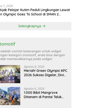
us 1, 2026
Ajak Pelajar Kutim Peduli Lingkungan Lewat
n Olympic Goes To School di SMAN 2
atta Utara
Selengkapnya
tomotif
i adalah contoh keterangan untuk widget
ngan kategori otomotif, anda bisa dengan
dah memasukkannya pada widget.
Agustus 8, 2026
Meriah! Green Olympic KPC
2026 Sukses Digelar, Divisi
CPHD Raih Juara Umum
Agustus 6, 2026
1.000 Bibit Mangrove
Ditanam di Pantai Teluk
Lingga Kutim, KPC Dukung
Pelestarian Pesisir