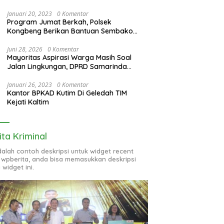
Januari 20, 2023
0 Komentar
Program Jumat Berkah, Polsek
Kongbeng Berikan Bantuan Sembako
bagi Warga Kurang Mampu dan Anak
Yatim
Juni 28, 2026
0 Komentar
Mayoritas Aspirasi Warga Masih Soal
Jalan Lingkungan, DPRD Samarinda
Evaluasi Program OPD
Januari 26, 2023
0 Komentar
Kantor BPKAD Kutim Di Geledah TIM
Kejati Kaltim
ita Kriminal
adalah contoh deskripsi untuk widget recent
 wpberita, anda bisa memasukkan deskripsi
 widget ini.