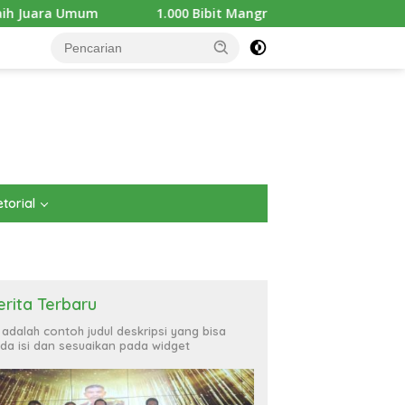
.000 Bibit Mangrove Ditanam di Pantai Teluk Lingga Kutim, KPC 
torial
erita Terbaru
i adalah contoh judul deskripsi yang bisa
da isi dan sesuaikan pada widget