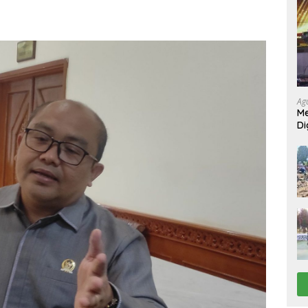
Ag
Me
Di