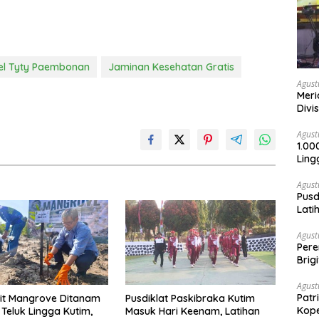
el Tyty Paembonan
Jaminan Kesehatan Gratis
Agust
Meri
Divi
Agust
1.00
Ling
Agust
Pusd
Lati
Agus
Agust
Per
Brig
Voli
Agust
Patr
bit Mangrove Ditanam
Pusdiklat Paskibraka Kutim
Kope
 Teluk Lingga Kutim,
Masuk Hari Keenam, Latihan