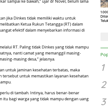
akar sampai ke bawah,” ujar dr Novel, belum lama
1.00
Dita
kan jika Dinkes tidak memiliki waktu untuk
Telu
 melibatkan Ketua Rukun Tetangga (RT) dalam
KPC
Pele
 sangat efektif dalam menyebarkan informasi di
melalui RT. Paling tidak Dinkes yang tidak mampu
matnya, nanti camat yang memanggil masing-
Pop
masing-masing desa,” jelasnya.
1
an untuk jaminan kesehatan terbatas, maka
 tersebut untuk memastikan layanan kesehatan
2
mampu.
erlu di tambah. Intinya, harus benar-benar
3
n itu bagi warga yang tidak mampu dengan uang